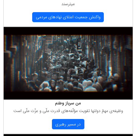
میترسند
واكنش جمعیت اعتلای نهادهای مردمی
من سرباز وطنم
وظیفه‌ی مهمّ دولتها تقویت مؤلّفه‌های قدرت ملّی و عزّت ملّی است
در مسیر رهبری