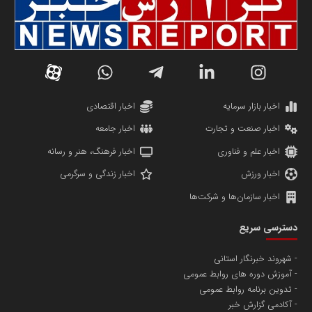
سازمان صنعت،معدن و تجارت
دانشگاه سئوی ایران
مریم حاج نوروز نظری
اخبار بازار سرمایه
اخبار اقتصادی
اخبار صنعت و تجارت
اخبار جامعه
اخبار علم و فناوری
اخبار فرهنگ، هنر و رسانه
اخبار ورزش
اخبار زندگی و سرگرمی
اخبار سازمان‌ها و شرکت‌ها
آهن و فولاد غدیر ایرانیان
دسترسی سریع
تامین آهن اسفنجی تولیدکنندگان فولاد در کشور
شهروند خبرنگار استانی
آموزش دوره های روابط عمومی
پایگاه اطلاع رسانی اعتلای نهادهای مردمی
تدوین برنامه روابط عمومی
مسعودصادقی
آکادمی گزارش خبر