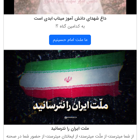
داغ شهدای دانش آموز میناب ابدی است
به كدامین گناه ؟!
ما ملت امام حسینیم
ملت ایران را نترسانید
از شما میترسند؛ از ملّت میترسند؛ از ایمانتان میترسند؛ از حضور شما در صحنه