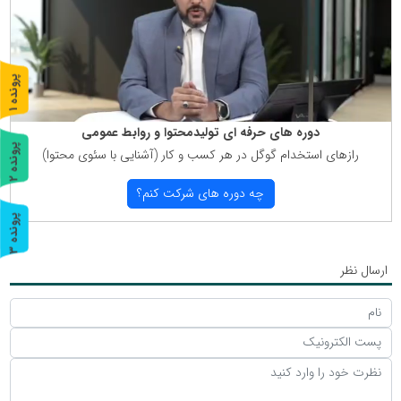
پ
1
ر
و
ن
د
ه
دوره های حرفه ای تولیدمحتوا و روابط عمومی
پ
2
رازهای استخدام گوگل در هر كسب و كار (آشنایی با سئوی محتوا)
ر
و
ن
د
ه
چه دوره های شركت كنم؟
پ
3
ر
و
ن
د
ه
ارسال نظر