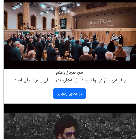
من سرباز وطنم
وظیفه‌ی مهمّ دولتها تقویت مؤلّفه‌های قدرت ملّی و عزّت ملّی است
در مسیر رهبری