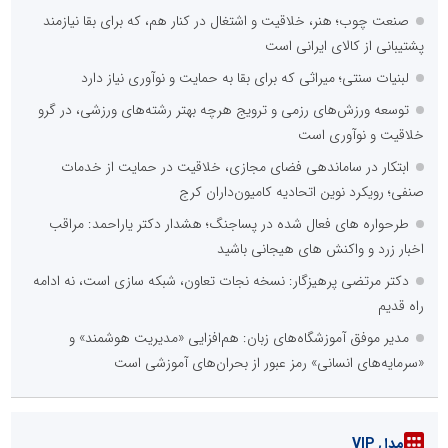
::
آخرین های فارس
مکتب‌خانه‌ها دانشگاهِ اخلاق و حافظه تاریخی بافق هستند/ ضرورت
مستندسازی هنرِ آموزش سنتی
عطر کریمانه حضرت قاسم(ع) در قیامدشت پیچید؛ سفره «مشکل‌گشا»
به وسعت یک خیریه برگزار شد
سلاح در دست و نام حسین(ع) بر لب؛ سوگ و حماسه در هیأت
فاطمیون اشکنان
روایت مادر شهیده الهام زایری از پیوند شیرخوارگان حسینی با
مظلومیت مادران غزه
افتتاح موکب شهدای جنگ رمضان لامرد با حضور مسئولان و
خانواده‌های شهدا
روایت حضور مردم علامرودشتی در اجتماعات شبانه
کشف 169 دستگاه استخراج رمزارز از یک واحد صنعتی در شهرک