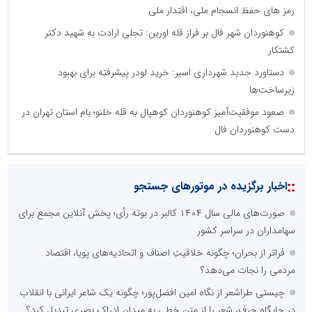
رمز های حفظ انسجام ملی، اقتدار ملی
کوهنوردان شهر فال بر فراز قله اورین: تجلی ارادت به شهید دکتر
کشتکار
دستاورد جدید شهرداری اسیر: خرید لودر پیشرفته برای بهبود
زیرساخت‌ها
صعود موفقیت‌آمیز کوهنوردان کوهپال به قله خلنو؛ بام استان تهران در
دست کوهنوردان فال
نظرسنجی
مهمترین نیازمندی ساختار اطلاع رسانی روابط عمومی های نوین کدام
گزینه است؟
راه اندازی خبرگزاری داخلی
همراهی شبکه های اجتماعی و پیام رسان ها
آرشیو غنی و قابل دسترس
پخش آنلاین تمامی رویدادها