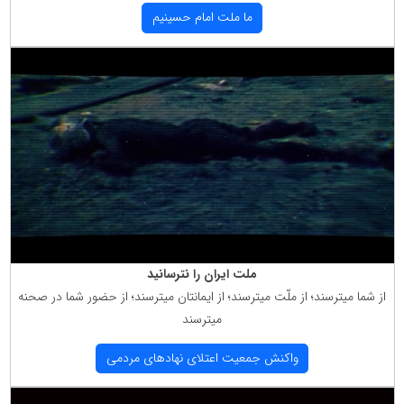
ما ملت امام حسینیم
ملت ایران را نترسانید
از شما میترسند؛ از ملّت میترسند؛ از ایمانتان میترسند؛ از حضور شما در صحنه
میترسند
واكنش جمعیت اعتلای نهادهای مردمی