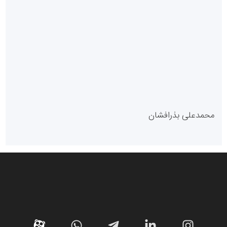
پایگاه آموزشی احمد باقری
مدل سازمانی
با دستیار روابط عمومی صاحب رسانه شوید
روابط عمومی خبرگزاری گزارش خبر