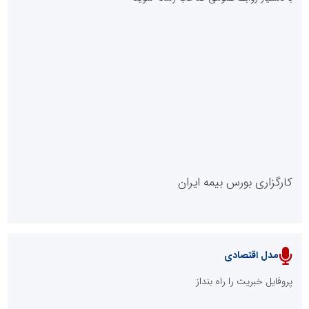
دکتر مرتضی پرهیزگار: نسخه نجات تعاون، شبکه سازی است، نه ادامه
راه قدیم
مدیر موفق آموزشگاه‌های زبان: هم‌افزایی «مدیریت هوشمند» و
«سرمایه‌های انسانی» رمز عبور از بحران‌های آموزشی است
مدل VIP
پایگاه خبریت را راه بنداز