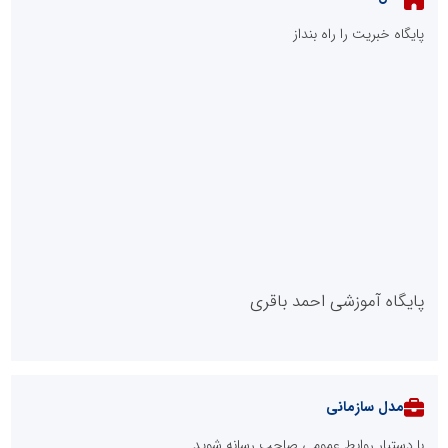
صنعتی شمس آباد
::
پربازدیدهای فارس
::
آخرین مطالب
صنعت چوب؛ هنر، خلاقیت و اشتغال در کنار هم، که برای بقا نیازمند
پشتیبانی از کالای ایرانی است
لبنیات سنتی؛ میراثی که برای بقا به حمایت و نوآوری نیاز دارد
توسعه ورزش‌های رزمی و ترویج هرچه بهتر رشته‌های ورزشی، در گرو
خلاقیت و نوآوری است
ابتکار در ساماندهی فضای مجازی، خلاقیت در حمایت از خدمات
صنفی؛ رویکرد نوین اتحادیه کامیون‌داران کرج
طرحواره های فعال شده در پساجنگ؛ هشدار دکتر یاراحمد: مراقب
اخبار زرد و واکنش های هیجانی باشید