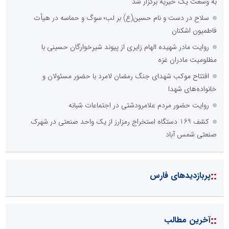
::
اخبار برگزیده در موتورهای جستجو
صورت‌های مالی سال ۱۴۰۴ کالبر در بوته رأی؛ پخش آنلاین مجمع برای
سهامداران در سراسر کشور
فراتر از بحران؛ چگونه خلاقیتِ اصناف و اتحادیه‌های پویا، اقتصاد
مردمی را نجات می‌دهد؟
چیستی طراشعر از نگاه امین افضل‌پور؛ چگونه یک شاعر ایرانی با انقلاب
در جایگاه حرف، شعر را از متن خطی به میدان ادراک بصری تبدیل کرد؟
الگوپذیری خلاق، بهره‌گیری از هوش مصنوعی و کشف استعدادها، سه
ضلع موفقیت جوانان کارآفرین
تنگه هرمز دیگر به وضعیت سابق برنمی گردد؛ جمهوری اسلامی چگونه
این آبراه راهبردی را به دال مرکزی نظم امنیتی جدید غرب آسیا تبدیل می
کند؟
ابتکار در حمایت از باشگاه‌ها و خلاقیت در توسعه ورزش همگانی؛ کلید
طلایی پیشرفت ورزش کشور
دکتر مرتضی پرهیزگار: نسخه نجات تعاون، شبکه سازی است، نه ادامه
راه قدیم