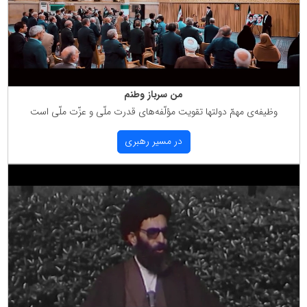
من سرباز وطنم
وظیفه‌ی مهمّ دولتها تقویت مؤلّفه‌های قدرت ملّی و عزّت ملّی است
در مسیر رهبری