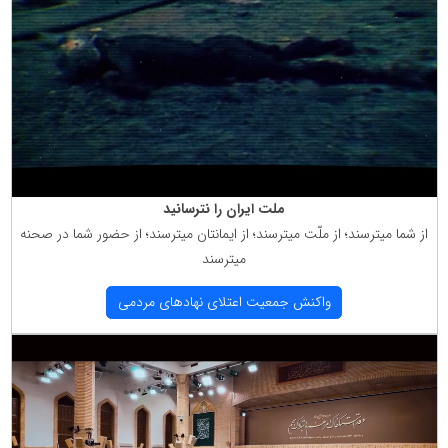
ملت ایران را نترسانید
از شما میترسند؛ از ملّت میترسند؛ از ایمانتان میترسند؛ از حضور شما در صحنه
میترسند
واكنش جمعیت اعتلای نهادهای مردمی