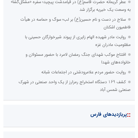
عطر کریمانه حضرت قاسم(ع) در قیامدشت پیچید؛ سفره «مشکل‌گشا»
به وسعت یک خیریه برگزار شد
سلاح در دست و نام حسین(ع) بر لب؛ سوگ و حماسه در هیأت
فاطمیون اشکنان
روایت مادر شهیده الهام زایری از پیوند شیرخوارگان حسینی با
مظلومیت مادران غزه
افتتاح موکب شهدای جنگ رمضان لامرد با حضور مسئولان و
خانواده‌های شهدا
روایت حضور مردم علامرودشتی در اجتماعات شبانه
کشف 169 دستگاه استخراج رمزارز از یک واحد صنعتی در شهرک
صنعتی شمس آباد
::
پربازدیدهای فارس