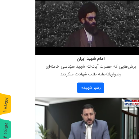
امام شهید ایران
برش‌هایی كه حضرت آیت‌الله شهید سیّدعلی خامنه‌ای
رضوان‌الله‌علیه طلب شهادت میكردند
رهبر شهیدم
پ
1
ر
و
ن
د
ه
پ
2
ر
و
ن
د
ه