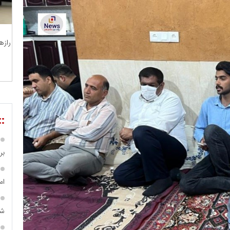
رازه
::
بر ۴ هزار میلیا
ام
شه