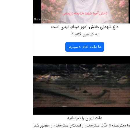
داغ شهدای دانش آموز میناب ابدی است
به كدامین گناه ؟!
ما ملت امام حسینیم
ملت ایران را نترسانید
ما میترسند؛ از ملّت میترسند؛ از ایمانتان میترسند؛ از حضور شما