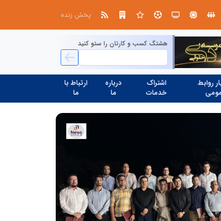
صنعت چوب؛ هنر، خلاقیت و اشتغال در کنار هم، که برای بقا نیازمند پشتیبانی از کالای ایرانی است
پخش زنده
هشتگ کسب و کارتان را سئو کنید
ر روابط
اشتراک
درباره
ارتباط با
ومی
خدمات
ما
ما