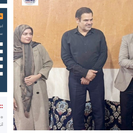
اص
عم
::
آن