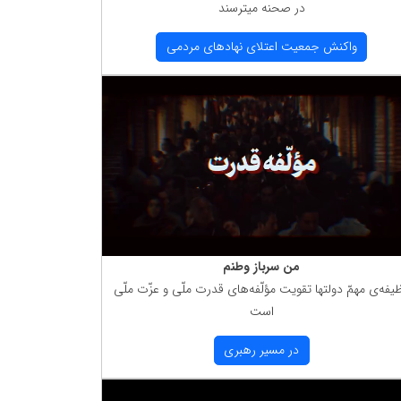
در صحنه میترسند
واكنش جمعیت اعتلای نهادهای مردمی
من سرباز وطنم
یفه‌ی مهمّ دولتها تقویت مؤلّفه‌های قدرت ملّی و عزّت ملّی
است
در مسیر رهبری