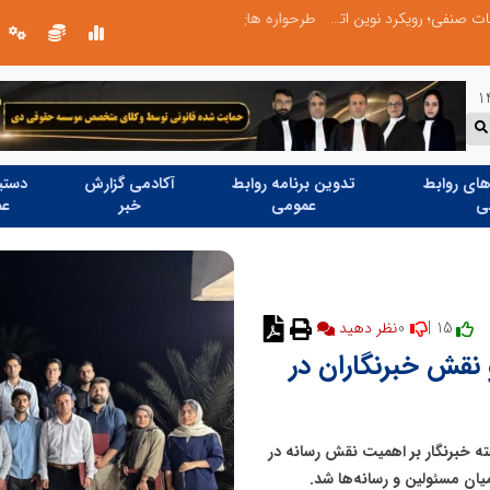
طرحواره های فعال شده در پساجنگ؛ هشدار دکتر یاراحمد: مراقب اخبار زرد و واکنش های هیجانی باشید
ای روابط
تدوین برنامه روابط
آکادمی گزارش
دستیا
ی
عمومی
خبر
عم
0
15 |
نظر دهید
و نقش خبرنگاران در
فته خبرنگار بر اهمیت نقش رسانه در
یان مسئولین و رسانه‌ها شد.