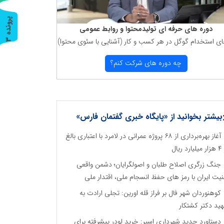
پ
3
دوره های حرفه ای تولیدمحتوا و روابط عمومی
ای استخدام گوگل در هر كسب و كار (آشنایی با سئوی محتوا)
ر
و
ن
د
ه
چه دوره های شركت كنم؟
بیشتر بخوانید از «پایگاه خبری گفتمان فارس»
آغاز بهره‌برداری از ۶۸ پروژه عمرانی در لامرد با اعتباری بالغ
رد ریال
جنگ زرگری اصلاح طلبان و اصولگرایان؛ دشمن واقعی
نیت ایران با رمز های حفظ انسجام ملی، اقتدار ملی
کوهنوردان شهر فال بر فراز قله اورین: تجلی ارادت به
ید دکتر کشتکار
دستاورد جدید شهرداری اسیر: خرید لودر پیشرفته برای