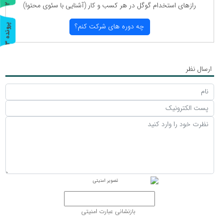
رازهای استخدام گوگل در هر كسب و كار (آشنایی با سئوی محتوا)
ر
و
ن
د
ه
چه دوره های شركت كنم؟
پ
3
ر
و
ن
د
ه
ارسال نظر
بازنشانی عبارت امنیتی