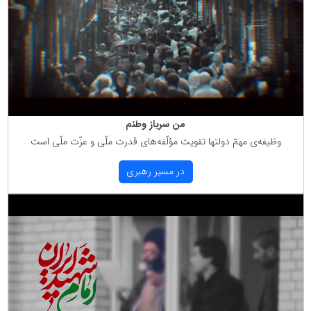
من سرباز وطنم
وظیفه‌ی مهمّ دولتها تقویت مؤلّفه‌های قدرت ملّی و عزّت ملّی است
در مسیر رهبری