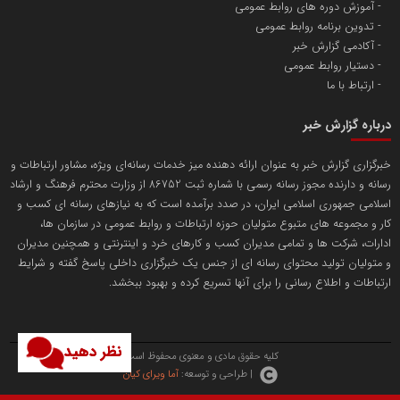
آموزش دوره های روابط عمومی
پایگاه اطلاع رسانی اعتلای نهادهای مردمی
تدوین برنامه روابط عمومی
مسعودصادقی
آکادمی گزارش خبر
دستیار روابط عمومی
ارتباط با ما
درباره گزارش خبر
خبرگزاری گزارش خبر به عنوان ارائه دهنده میز خدمات رسانه‌ای ویژه، مشاور ارتباطات و
رسانه و دارنده مجوز رسانه رسمی با شماره ثبت 86752 از وزارت محترم فرهنگ و ارشاد
تریبون
اسلامی جمهوری اسلامی ایران، در صدد برآمده است که به نیازهای رسانه ای کسب و
انتشار گسترده محتوا در رسانه گزارش خبر
کار و مجموعه های متبوع متولیان حوزه ارتباطات و روابط عمومی در سازمان ها،
ادارات، شرکت ها و تمامی مدیران کسب و کارهای خرد و اینترنتی و همچنین مدیران
پایگاه اطلاع رسانی دریا و نفت
و متولیان تولید محتوای رسانه ای از جنس یک خبرگزاری داخلی پاسخ گفته و شرایط
محمدعلی کرمعلی
ارتباطات و اطلاع رسانی را برای آنها تسریع کرده و بهبود ببخشد.
نظر دهید
کلیه حقوق مادی و معنوی محفوظ است.
| طراحی و توسعه:
آما ویرای کیان