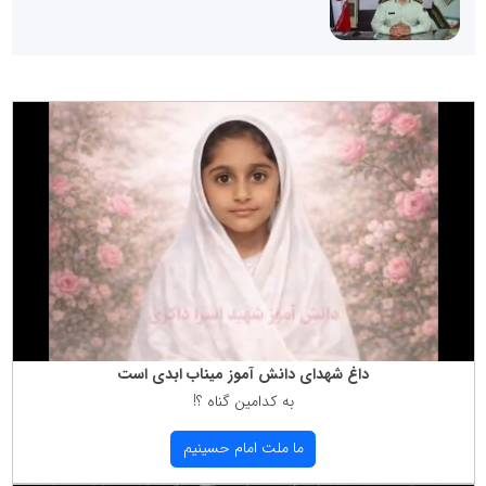
داغ شهدای دانش آموز میناب ابدی است
به كدامین گناه ؟!
ما ملت امام حسینیم