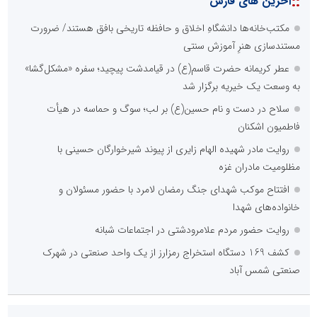
::
آخرین های فارس
مکتب‌خانه‌ها دانشگاهِ اخلاق و حافظه تاریخی بافق هستند/ ضرورت
مستندسازی هنرِ آموزش سنتی
عطر کریمانه حضرت قاسم(ع) در قیامدشت پیچید؛ سفره «مشکل‌گشا»
به وسعت یک خیریه برگزار شد
سلاح در دست و نام حسین(ع) بر لب؛ سوگ و حماسه در هیأت
فاطمیون اشکنان
روایت مادر شهیده الهام زایری از پیوند شیرخوارگان حسینی با
مظلومیت مادران غزه
افتتاح موکب شهدای جنگ رمضان لامرد با حضور مسئولان و
خانواده‌های شهدا
روایت حضور مردم علامرودشتی در اجتماعات شبانه
کشف 169 دستگاه استخراج رمزارز از یک واحد صنعتی در شهرک
صنعتی شمس آباد