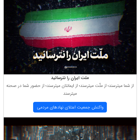
ملت ایران را نترسانید
از شما میترسند؛ از ملّت میترسند؛ از ایمانتان میترسند؛ از حضور شما در صحنه
میترسند
واكنش جمعیت اعتلای نهادهای مردمی