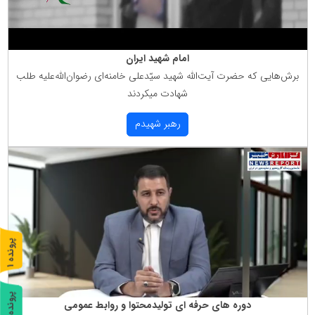
امام شهید ایران
برش‌هایی كه حضرت آیت‌الله شهید سیّدعلی خامنه‌ای رضوان‌الله‌علیه طلب
شهادت میكردند
رهبر شهیدم
پ
1
ر
و
ن
د
ه
پ
2
دوره های حرفه ای تولیدمحتوا و روابط عمومی