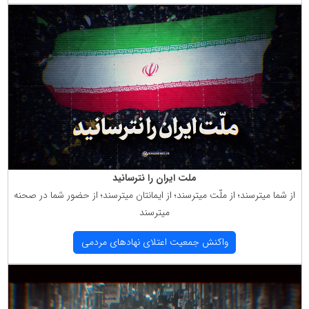
ملت ایران را نترسانید
از شما میترسند؛ از ملّت میترسند؛ از ایمانتان میترسند؛ از حضور شما در صحنه
میترسند
واكنش جمعیت اعتلای نهادهای مردمی