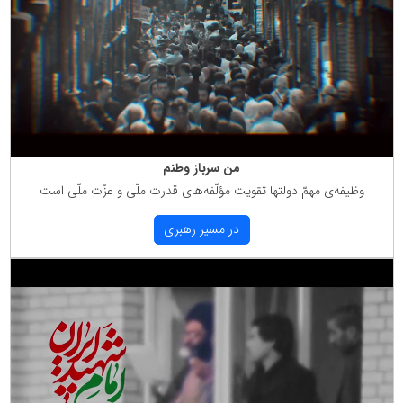
من سرباز وطنم
وظیفه‌ی مهمّ دولتها تقویت مؤلّفه‌های قدرت ملّی و عزّت ملّی است
در مسیر رهبری