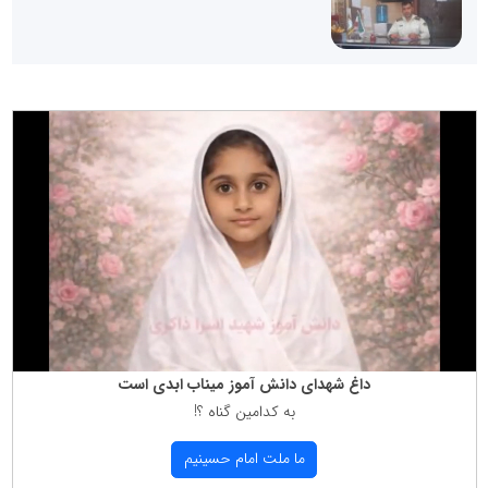
داغ شهدای دانش آموز میناب ابدی است
به كدامین گناه ؟!
ما ملت امام حسینیم