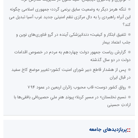
تنگه هرمز دیگر به وضعیت سابق برنمی گردد؛ جمهوری اسلامی چگونه
این آبراه راهبردی را به دال مرکزی نظم امنیتی جدید غرب آسیا تبدیل می
کند؟
تلفیق ابتکار و کیفیت؛ دندانپزشکی آینده در گرو فناوری‌های نوین و
جلب اعتماد بیمار
گزارش ریاست جمهور دولت چهاردهم به مردم در خصوص اقدامات
دولت در دو سال گذشته
پس از هشدار قاطع دبیر شورای امنیت کشور؛ تغییر موضع کاخ سفید
در قبال ایران
رواق کشور دوست؛ قاب محبوب زائران اربعین در عمود ۷۹۴
نسیمِ نخلستان» در مسیرِ کربلا؛ پیوندِ هنرِ ملیِ حصیربافی بافقی‌ها با
ارادتِ حسینی
::
پربازدیدهای جامعه