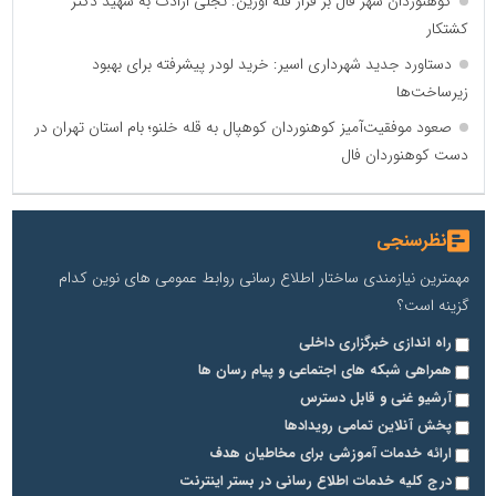
کوهنوردان شهر فال بر فراز قله اورین: تجلی ارادت به شهید دکتر
کشتکار
دستاورد جدید شهرداری اسیر: خرید لودر پیشرفته برای بهبود
زیرساخت‌ها
صعود موفقیت‌آمیز کوهنوردان کوهپال به قله خلنو؛ بام استان تهران در
دست کوهنوردان فال
نظرسنجی
مهمترین نیازمندی ساختار اطلاع رسانی روابط عمومی های نوین کدام
گزینه است؟
راه اندازی خبرگزاری داخلی
همراهی شبکه های اجتماعی و پیام رسان ها
آرشیو غنی و قابل دسترس
پخش آنلاین تمامی رویدادها
ارائه خدمات آموزشی برای مخاطیان هدف
درج کلیه خدمات اطلاع رسانی در بستر اینترنت