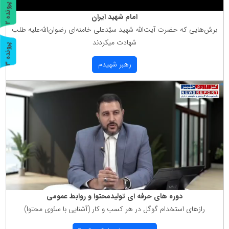
پ
2
امام شهید ایران
ر
و
ن
د
ه
برش‌هایی كه حضرت آیت‌الله شهید سیّدعلی خامنه‌ای رضوان‌الله‌علیه طلب
شهادت میكردند
پ
3
رهبر شهیدم
ر
و
ن
د
ه
دوره های حرفه ای تولیدمحتوا و روابط عمومی
رازهای استخدام گوگل در هر كسب و كار (آشنایی با سئوی محتوا)