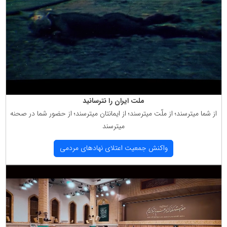
ملت ایران را نترسانید
از شما میترسند؛ از ملّت میترسند؛ از ایمانتان میترسند؛ از حضور شما در صحنه
میترسند
واكنش جمعیت اعتلای نهادهای مردمی