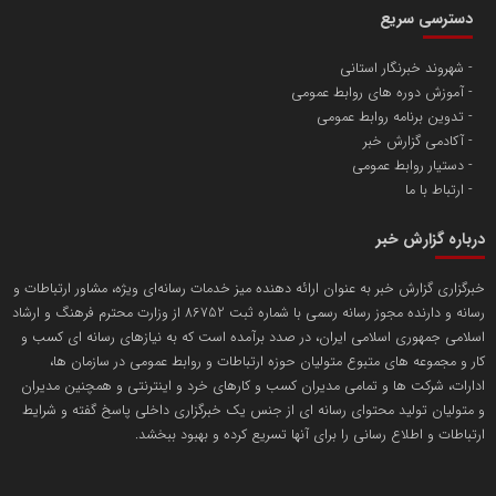
دسترسی سریع
تامین آهن اسفنجی تولیدکنندگان فولاد در کشور
شهروند خبرنگار استانی
آموزش دوره های روابط عمومی
پایگاه اطلاع رسانی اعتلای نهادهای مردمی
تدوین برنامه روابط عمومی
مسعودصادقی
آکادمی گزارش خبر
دستیار روابط عمومی
ارتباط با ما
درباره گزارش خبر
خبرگزاری گزارش خبر به عنوان ارائه دهنده میز خدمات رسانه‌ای ویژه، مشاور ارتباطات و
رسانه و دارنده مجوز رسانه رسمی با شماره ثبت 86752 از وزارت محترم فرهنگ و ارشاد
تریبون
اسلامی جمهوری اسلامی ایران، در صدد برآمده است که به نیازهای رسانه ای کسب و
انتشار گسترده محتوا در رسانه گزارش خبر
کار و مجموعه های متبوع متولیان حوزه ارتباطات و روابط عمومی در سازمان ها،
ادارات، شرکت ها و تمامی مدیران کسب و کارهای خرد و اینترنتی و همچنین مدیران
پایگاه اطلاع رسانی دریا و نفت
و متولیان تولید محتوای رسانه ای از جنس یک خبرگزاری داخلی پاسخ گفته و شرایط
محمدعلی کرمعلی
ارتباطات و اطلاع رسانی را برای آنها تسریع کرده و بهبود ببخشد.