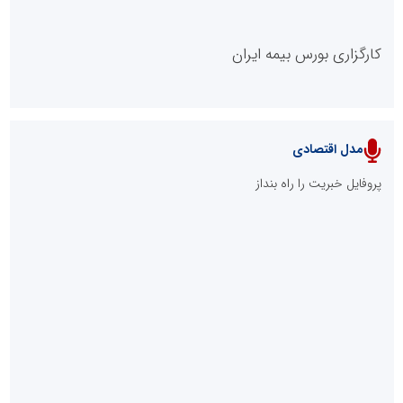
کارگزاری بورس بیمه ایران
مدل اقتصادی
پایگاه خبری نهضت ملی مسکن
پروفایل خبریت را راه بنداز
سازمان بورس و اوراق بهادار
مرجع اخبار موثق در بازارسرمایه