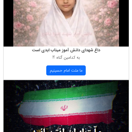
داغ شهدای دانش آموز میناب ابدی است
به كدامین گناه ؟!
ما ملت امام حسینیم