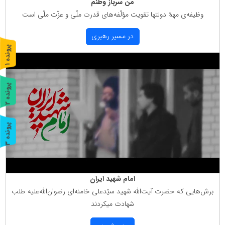
من سرباز وطنم
وظیفه‌ی مهمّ دولتها تقویت مؤلّفه‌های قدرت ملّی و عزّت ملّی است
در مسیر رهبری
پ
1
ر
و
ن
د
ه
پ
2
ر
و
ن
د
ه
پ
3
ر
و
ن
د
ه
امام شهید ایران
برش‌هایی كه حضرت آیت‌الله شهید سیّدعلی خامنه‌ای رضوان‌الله‌علیه طلب
شهادت میكردند