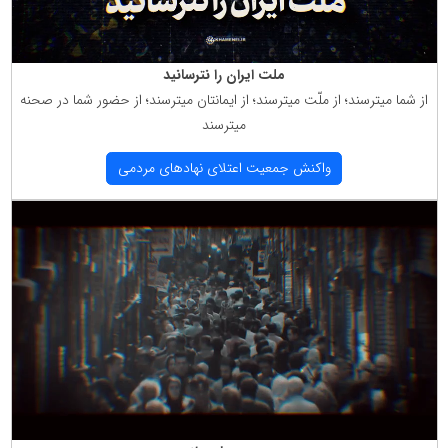
ملت ایران را نترسانید
از شما میترسند؛ از ملّت میترسند؛ از ایمانتان میترسند؛ از حضور شما در صحنه
میترسند
واكنش جمعیت اعتلای نهادهای مردمی