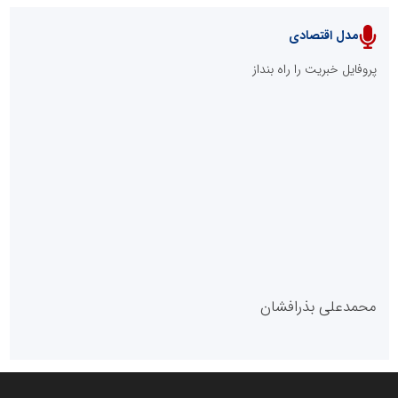
مدل اقتصادی
پایگاه خبری نهضت ملی مسکن
پروفایل خبریت را راه بنداز
سازمان بورس و اوراق بهادار
مرجع اخبار موثق در بازارسرمایه
پایگاه خبری گفتمان یزد
محمدعلی بذرافشان