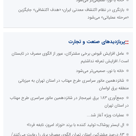
بازنگری در نظام اکتشاف معدنی ایران؛ «هدف اکتشافی» جایگزین
«مرحله عملیاتی» می‌شود
::
پربازدیدهای صنعت و تجارت
عامل افزایش قبوض برخی مشترکان، عبور از الگوی مصرف در تابستان
است/ افزایش تعرفه نداشتیم
خانه با نور، صمیمی‌تر می‌شود
شانزدهمین مانور سراسری طرح مهتاب در استان تهران به میزبانی
منطقه برق لواسان
جمع‌آوری 183 برق غیرمجاز در شانزدهمین مانور سراسری طرح مهتاب
در استان تهران
عملیات ویژه آغاز شد...
ال ایستر پوشاک؛ تولید کننده با برند «نوزاد امروز، نابغه فردا»
۸۳ درصد مشترکین استان تهران الگوی مصرف برق را رعایت می‌کنند/