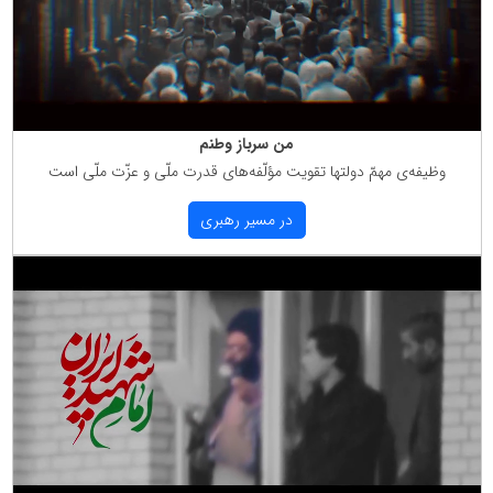
من سرباز وطنم
وظیفه‌ی مهمّ دولتها تقویت مؤلّفه‌های قدرت ملّی و عزّت ملّی است
در مسیر رهبری