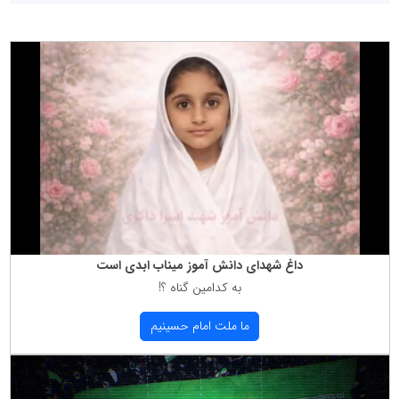
داغ شهدای دانش آموز میناب ابدی است
به كدامین گناه ؟!
ما ملت امام حسینیم