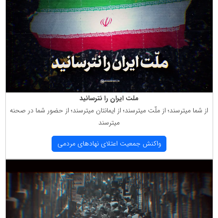
ملت ایران را نترسانید
از شما میترسند؛ از ملّت میترسند؛ از ایمانتان میترسند؛ از حضور شما در صحنه
میترسند
واكنش جمعیت اعتلای نهادهای مردمی