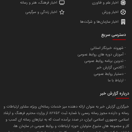
اخبار علم و فناوری
اخبار فرهنگ، هنر و رسانه
اخبار ورزش
اخبار زندگی و سرگرمی
اخبار سازمان‌ها و شرکت‌ها
آهن و فولاد غدیر ایرانیان
دسترسی سریع
تامین آهن اسفنجی تولیدکنندگان فولاد در کشور
شهروند خبرنگار استانی
آموزش دوره های روابط عمومی
پایگاه اطلاع رسانی اعتلای نهادهای مردمی
تدوین برنامه روابط عمومی
مسعودصادقی
آکادمی گزارش خبر
دستیار روابط عمومی
ارتباط با ما
درباره گزارش خبر
خبرگزاری گزارش خبر به عنوان ارائه دهنده میز خدمات رسانه‌ای ویژه، مشاور ارتباطات و
رسانه و دارنده مجوز رسانه رسمی با شماره ثبت 86752 از وزارت محترم فرهنگ و ارشاد
تریبون
اسلامی جمهوری اسلامی ایران، در صدد برآمده است که به نیازهای رسانه ای کسب و
انتشار گسترده محتوا در رسانه گزارش خبر
کار و مجموعه های متبوع متولیان حوزه ارتباطات و روابط عمومی در سازمان ها،