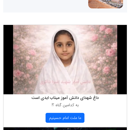
داغ شهدای دانش آموز میناب ابدی است
به كدامین گناه ؟!
ما ملت امام حسینیم