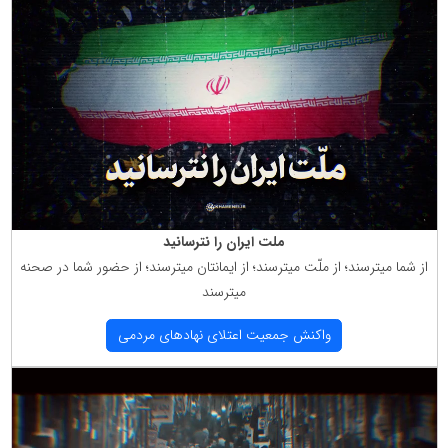
ملت ایران را نترسانید
از شما میترسند؛ از ملّت میترسند؛ از ایمانتان میترسند؛ از حضور شما در صحنه
میترسند
واكنش جمعیت اعتلای نهادهای مردمی