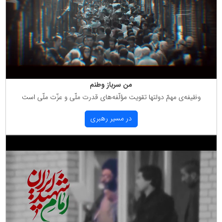
من سرباز وطنم
وظیفه‌ی مهمّ دولتها تقویت مؤلّفه‌های قدرت ملّی و عزّت ملّی است
در مسیر رهبری