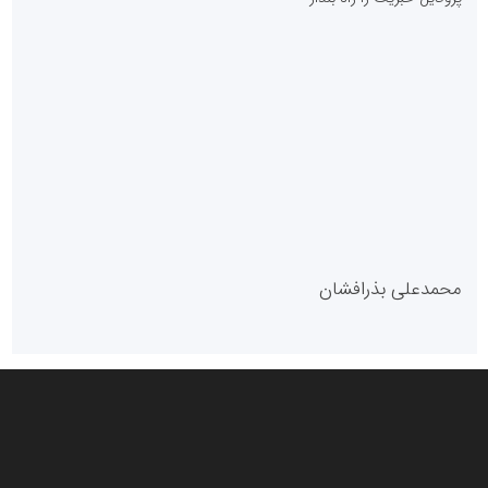
سازمان بورس و اوراق بهادار
مرجع اخبار موثق در بازارسرمایه
پایگاه خبری گفتمان یزد
محمدعلی بذرافشان
سازمان صنعت،معدن و تجارت