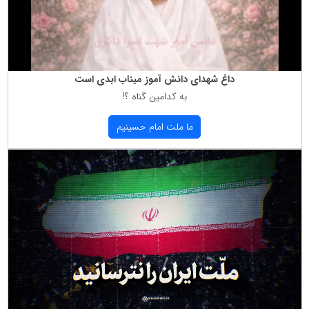
داغ شهدای دانش آموز میناب ابدی است
به كدامین گناه ؟!
ما ملت امام حسینیم