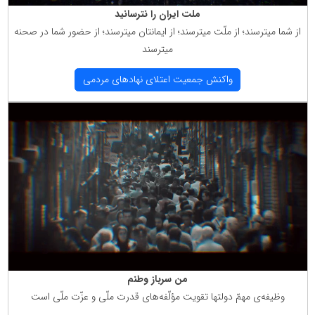
ملت ایران را نترسانید
از شما میترسند؛ از ملّت میترسند؛ از ایمانتان میترسند؛ از حضور شما در صحنه
میترسند
واكنش جمعیت اعتلای نهادهای مردمی
من سرباز وطنم
وظیفه‌ی مهمّ دولتها تقویت مؤلّفه‌های قدرت ملّی و عزّت ملّی است