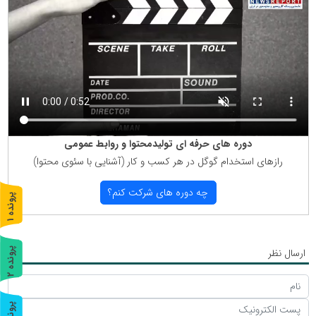
دوره های حرفه ای تولیدمحتوا و روابط عمومی
رازهای استخدام گوگل در هر كسب و كار (آشنایی با سئوی محتوا)
چه دوره های شركت كنم؟
پ
1
ر
و
ن
د
ه
ارسال نظر
پ
2
ر
و
ن
د
ه
پ
3