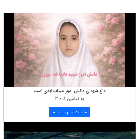
داغ شهدای دانش آموز میناب ابدی است
به كدامین گناه ؟!
ما ملت امام حسینیم