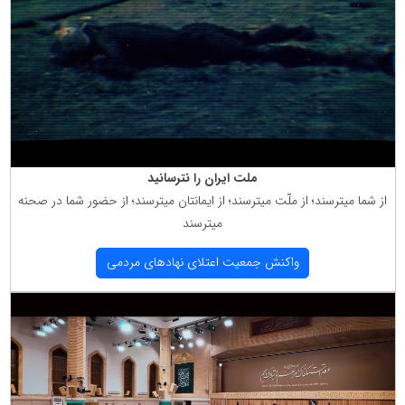
ملت ایران را نترسانید
از شما میترسند؛ از ملّت میترسند؛ از ایمانتان میترسند؛ از حضور شما در صحنه
میترسند
واكنش جمعیت اعتلای نهادهای مردمی