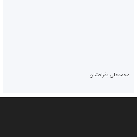
سازمان بورس و اوراق بهادار
مرجع اخبار موثق در بازارسرمایه
پایگاه خبری گفتمان یزد
محمدعلی بذرافشان
سازمان صنعت،معدن و تجارت