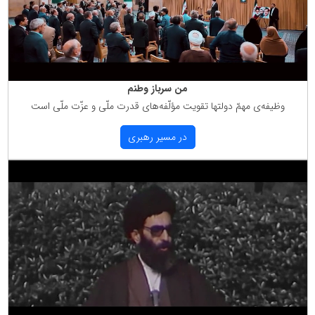
من سرباز وطنم
وظیفه‌ی مهمّ دولتها تقویت مؤلّفه‌های قدرت ملّی و عزّت ملّی است
در مسیر رهبری