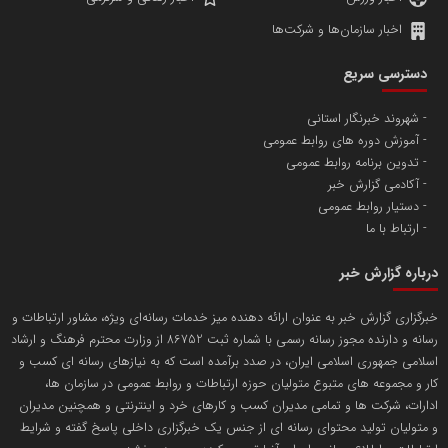
اخبار سازمان‌ها و شرکت‌ها
آهن و فولاد غدیر ایرانیان
دسترسی سریع
تامین آهن اسفنجی تولیدکنندگان فولاد در کشور
شهروند خبرنگار استانی
آموزش دوره های روابط عمومی
پایگاه اطلاع رسانی اعتلای نهادهای مردمی
تدوین برنامه روابط عمومی
مسعودصادقی
آکادمی گزارش خبر
دستیار روابط عمومی
ارتباط با ما
درباره گزارش خبر
خبرگزاری گزارش خبر به عنوان ارائه دهنده میز خدمات رسانه‌ای ویژه، مشاور ارتباطات و
رسانه و دارنده مجوز رسانه رسمی با شماره ثبت 86752 از وزارت محترم فرهنگ و ارشاد
تریبون
اسلامی جمهوری اسلامی ایران، در صدد برآمده است که به نیازهای رسانه ای کسب و
انتشار گسترده محتوا در رسانه گزارش خبر
کار و مجموعه های متبوع متولیان حوزه ارتباطات و روابط عمومی در سازمان ها،
ادارات، شرکت ها و تمامی مدیران کسب و کارهای خرد و اینترنتی و همچنین مدیران
پایگاه اطلاع رسانی دریا و نفت
و متولیان تولید محتوای رسانه ای از جنس یک خبرگزاری داخلی پاسخ گفته و شرایط
محمدعلی کرمعلی