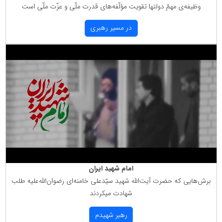
وظیفه‌ی مهمّ دولتها تقویت مؤلّفه‌های قدرت ملّی و عزّت ملّی است
در مسیر رهبری
امام شهید ایران
برش‌هایی كه حضرت آیت‌الله شهید سیّدعلی خامنه‌ای رضوان‌الله‌علیه طلب
شهادت میكردند
رهبر شهیدم