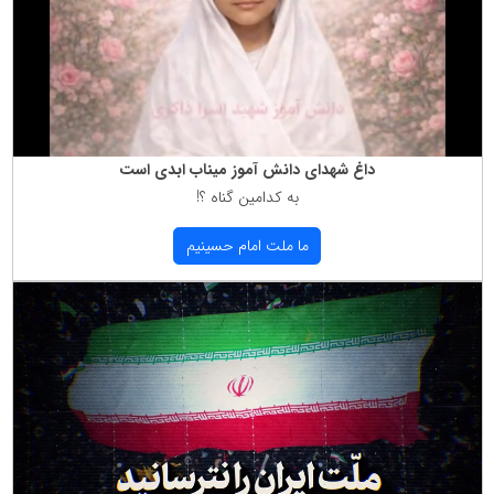
داغ شهدای دانش آموز میناب ابدی است
به كدامین گناه ؟!
ما ملت امام حسینیم