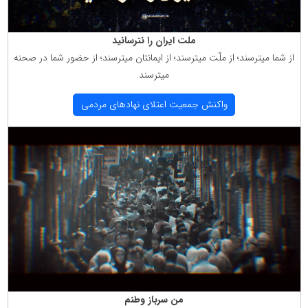
ملت ایران را نترسانید
از شما میترسند؛ از ملّت میترسند؛ از ایمانتان میترسند؛ از حضور شما در صحنه
میترسند
واكنش جمعیت اعتلای نهادهای مردمی
من سرباز وطنم