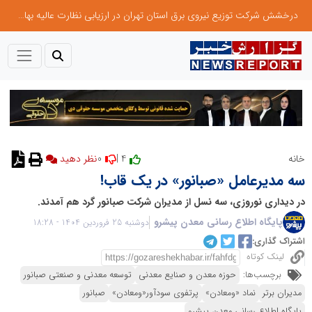
درخشش شرکت توزیع نیروی برق استان تهران در ارزیابی نظارت عالیه بهام توانیر
0
4 |
خانه
نظر دهید
سه مدیرعامل «صبانور» در یک قاب!
در دیداری نوروزی، سه نسل از مدیران شرکت صبانور گرد هم آمدند.
پایگاه اطلاع رسانی معدن پیشرو
دوشنبه 25 فروردین 1404 - 18:28
اشتراک گذاری:
لینک کوتاه
برچسب‌ها:
حوزه معدن و صنایع معدنی
توسعه معدنی و صنعتی صبانور
مدیران برتر
نماد «ومعادن»
پرتفوی سودآور«ومعادن»
صبانور
پایگاه اطلاع رسانی معدن پیشرو