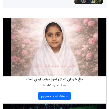
داغ شهدای دانش آموز میناب ابدی است
به كدامین گناه ؟!
ما ملت امام حسینیم