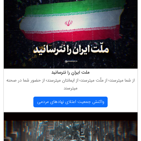
ملت ایران را نترسانید
از شما میترسند؛ از ملّت میترسند؛ از ایمانتان میترسند؛ از حضور شما در صحنه
میترسند
واكنش جمعیت اعتلای نهادهای مردمی