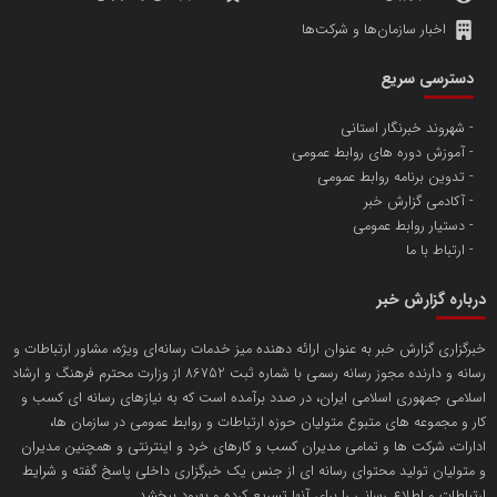
اخبار سازمان‌ها و شرکت‌ها
آهن و فولاد غدیر ایرانیان
دسترسی سریع
تامین آهن اسفنجی تولیدکنندگان فولاد در کشور
شهروند خبرنگار استانی
آموزش دوره های روابط عمومی
پایگاه اطلاع رسانی اعتلای نهادهای مردمی
تدوین برنامه روابط عمومی
مسعودصادقی
آکادمی گزارش خبر
دستیار روابط عمومی
ارتباط با ما
درباره گزارش خبر
خبرگزاری گزارش خبر به عنوان ارائه دهنده میز خدمات رسانه‌ای ویژه، مشاور ارتباطات و
رسانه و دارنده مجوز رسانه رسمی با شماره ثبت 86752 از وزارت محترم فرهنگ و ارشاد
تریبون
اسلامی جمهوری اسلامی ایران، در صدد برآمده است که به نیازهای رسانه ای کسب و
انتشار گسترده محتوا در رسانه گزارش خبر
کار و مجموعه های متبوع متولیان حوزه ارتباطات و روابط عمومی در سازمان ها،
ادارات، شرکت ها و تمامی مدیران کسب و کارهای خرد و اینترنتی و همچنین مدیران
پایگاه اطلاع رسانی دریا و نفت
و متولیان تولید محتوای رسانه ای از جنس یک خبرگزاری داخلی پاسخ گفته و شرایط
محمدعلی کرمعلی
ارتباطات و اطلاع رسانی را برای آنها تسریع کرده و بهبود ببخشد.