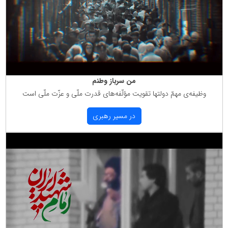
من سرباز وطنم
وظیفه‌ی مهمّ دولتها تقویت مؤلّفه‌های قدرت ملّی و عزّت ملّی است
در مسیر رهبری