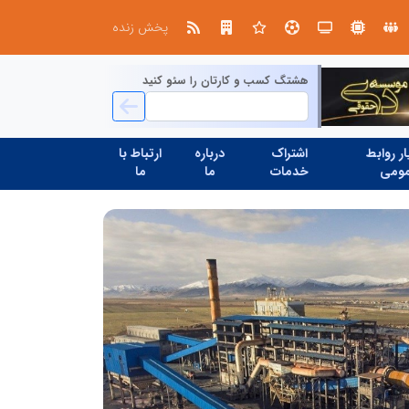
طرحواره های فعال شده در پساجنگ؛ هشدار دکتر یاراحمد: مراقب اخبار زرد و واکنش های هیجانی باشید
پخش زنده
هشتگ کسب و کارتان را سئو کنید
ر روابط
اشتراک
درباره
ارتباط با
ومی
خدمات
ما
ما