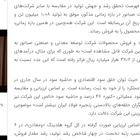
هرست تحقق رشد و جهش تولید در مقایسه با سایر شرکت‌های
مشابه معدنی و صنعتی جای گرفت. گفتنی است شرکت صبانور در بازه زمانی مذکور، موفق به تولید ۱٫۰۸ میلیون تن و
فروش ۶۱۶٫۳ هزار تن کنسانتره سنگ‌آهن شد که در تاریخ آن بی‌‎سابقه است. این شرکت همچنین در همین بازه زمانی،
لید و فروش محصولات شرکت توسعه معدنی و صنعتی صبانور به
ن شرکت قابل مشاهده است؛ به طوری که برای مثال، درآمدهای
عملیاتی هشت ماهه این شرکت در سال جاری در حالی از ۳۸٫۲ هزار میلیارد ریال فراتر رفته است که این عدد نسبت به
 حیث توان خلق سود اقتصادی و حاشیه سود در سال جاری در
عملکرد را از خود به ثبت رسانده است. بر اساس ارزیابی و مقایسه
صورت‌های مالی در نیمه نخست سال جاری، حاشیه سود عملیاتی «کنور» ۴۶ درصد و حاشیه سود خالص این شرکت نیز
وظ
ازیگران حلقه‌های بالادستی زنجیره فولاد ایران بیشتر است؛ موضوعی
فرینی این شرکت دلالت دارد.
گفتنی است شرکت توسعه معدنی و صنعتی صبانور بر اساس ارزیابی صورت‌ گرفته در کل گروه هلدینگ «ومعادن»، در ۶
 بار موفق به کسب رتبه نخست در چهار شاخص رشد تولید، رشد مقدار فروش،