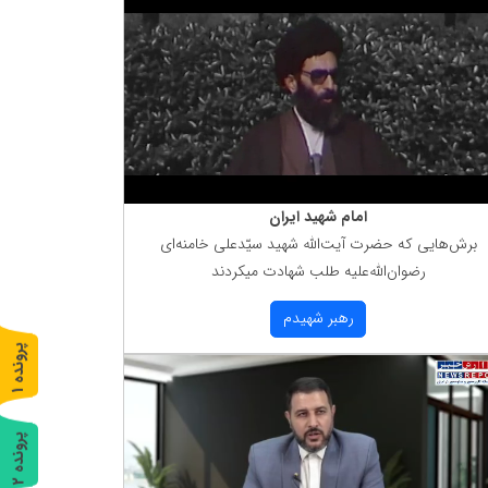
امام شهید ایران
برش‌هایی كه حضرت آیت‌الله شهید سیّدعلی خامنه‌ای
رضوان‌الله‌علیه طلب شهادت میكردند
رهبر شهیدم
پ
1
ر
و
ن
د
ه
پ
2
ر
و
ن
د
ه