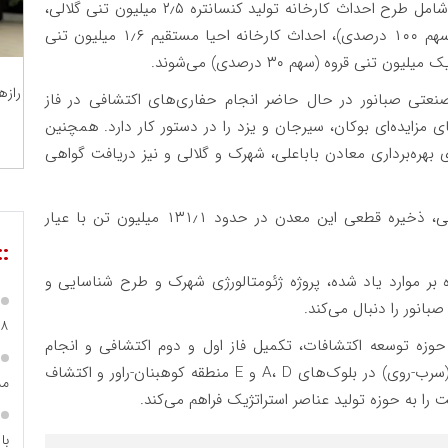
پروژه‌های توسعه صنعتی شرکت صبانور در حال حاضر شامل طرح احداث کارخانه تولید کنسانتره ۲٫۵ میلیون تنی گلالی،
احداث کارخانه گندله‌سازی یک میلیون تنی بیجار (با سهم ۱۰۰ درصدی)، احداث کارخانه احیا مستقیم ۱٫۶ میلیون تنی
رازه
نعتی صبانور در حال حاضر انجام حفاری‌های اکتشافی در فاز
مزایده‌ای بوکان، سیرجان و یزد را در دستور کار دارد. همچنین
 بهره‌برداری معادن باباعلی، شهرک و گلالی و نیز دریافت گواهی
گفتنی است بر اساس آخرین گواهی کشف معدن گلالی، ذخیره قطعی این معدن در حدود ۱۳۱٫۱ میلیون تن با عیار
::
ر موارد یاد شده، پروژه ژئومتالورژی شهرک و طرح شناسایی و
۴.۸ همت
ر حوزه توسعه اکتشافات، تکمیل فاز اول و دوم اکتشافی و انجام
بخشی از فاز سوم اکتشاف مواد پرتوزا و عناصر همراه (سرب-روی) در بلوک‌های A، D و E منطقه کوهبنان-راور و اکتشاف
مس
با