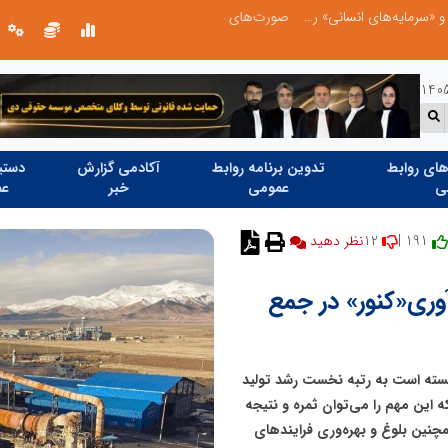
صورت‌های مالی سال ۱۴۰۴ کالبر در بوته رأی؛ پخش آنلاین مجمع برای سهامداران در سراسر کشور
ای روابط
تدوین برنامه روابط
آکادمی گزارش
دستیا
ی
عمومی
خبر
عم
12
191 |
وری«کنور» در جمع
نسته است به رتبه نخست رشد تولید
این مهم را می‌توان ثمره و نتیجه
مچنین بلوغ و بهره‌وری فرایندهای