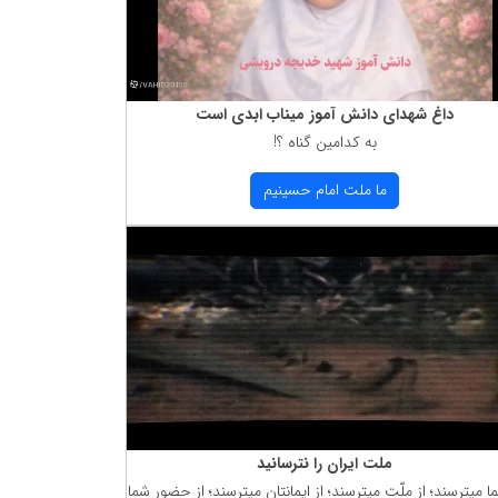
داغ شهدای دانش آموز میناب ابدی است
به كدامین گناه ؟!
ما ملت امام حسینیم
ملت ایران را نترسانید
ما میترسند؛ از ملّت میترسند؛ از ایمانتان میترسند؛ از حضور شما