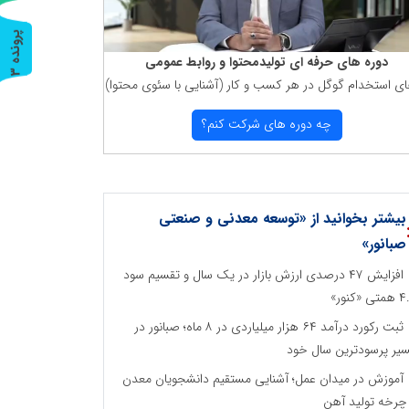
پ
3
دوره های حرفه ای تولیدمحتوا و روابط عمومی
ر
و
ن
د
ه
ای استخدام گوگل در هر كسب و كار (آشنایی با سئوی محتوا)
چه دوره های شركت كنم؟
بیشتر بخوانید از «توسعه معدنی و صنعتی
صبانور»
افزایش ۴۷ درصدی ارزش بازار در یک سال و تقسیم سود
ی «کنور»
ثبت رکورد درآمد ۶۴ هزار میلیاردی در ۸ ماه؛ صبانور در
یر پرسودترین سال خود
آموزش در میدان عمل؛ آشنایی مستقیم دانشجویان معدن
 چرخه تولید آهن