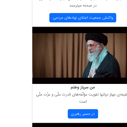
در صحنه میترسند
واكنش جمعیت اعتلای نهادهای مردمی
من سرباز وطنم
یفه‌ی مهمّ دولتها تقویت مؤلّفه‌های قدرت ملّی و عزّت ملّی
است
در مسیر رهبری