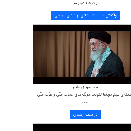
در صحنه میترسند
واكنش جمعیت اعتلای نهادهای مردمی
من سرباز وطنم
یفه‌ی مهمّ دولتها تقویت مؤلّفه‌های قدرت ملّی و عزّت ملّی
است
در مسیر رهبری