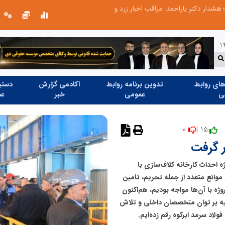
طرحواره های فعال شده در پساجنگ؛ هشدار دکتر یاراحمد: مراقب اخبار زرد و واکنش های هیجانی باشید
ای روابط
تدوین برنامه روابط
آکادمی گزارش
دستیا
ی
عمومی
خبر
عم
0
15 |
نظر دهید
ر گرفت
 احداث کارخانه کلاف‌سازی با
ش‌ها و موانع متعدد از جمله تحریم، تامین
ژه با آن‌ها مواجه بودیم، هم‌اکنون
تکیه بر توان متخصصان داخلی و تلاش
اد سرمد ابرکوه رقم زده‌ایم.