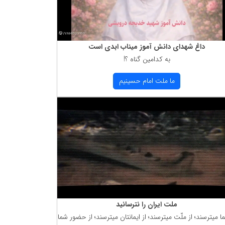
داغ شهدای دانش آموز میناب ابدی است
به كدامین گناه ؟!
ما ملت امام حسینیم
ملت ایران را نترسانید
ما میترسند؛ از ملّت میترسند؛ از ایمانتان میترسند؛ از حضور شما