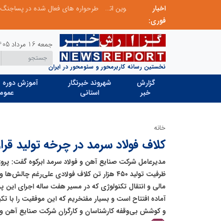
اخبار
ابتکار در ساماندهی فضای مجازی، خلاقیت در حمایت از خدمات صنفی؛ رویکرد نوین اتحادیه کامیون‌داران کرج
فوری:
جمعه 16 مرداد 1405
نخستین رسانه کاربرمحور و سئومحور در ایران
گزارش
شهروند خبرنگار
آموزش دوره ه
خبر
استانی
عموم
خانه
کلاف فولاد سرمد در چرخه تولید قرا
مدیرعامل شرکت صنایع آهن و فولاد سرمد ابرکوه گفت: پروژه
ظرفیت تولید ۴۵۰ هزار تن کلاف فولادی علی‌رغم چال
مالی و انتقال تکنولوژی که در مسیر هفت ساله اجرای این پرو
آماده افتتاح است و بسیار مفتخریم که این موفقیت را با 
و کوشش بی‌وقفه کارشناسان و کارگران شرکت صنایع آهن و فول