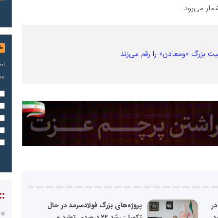
مار می‌رود.
یت بزرگ «ومعادن» را رقم می‌زند
اص
عم
::
در
پروژه‌های بزرگ فولادسرمد در حال
تکمیل: رشد ۲۲ درصدی تولید و...