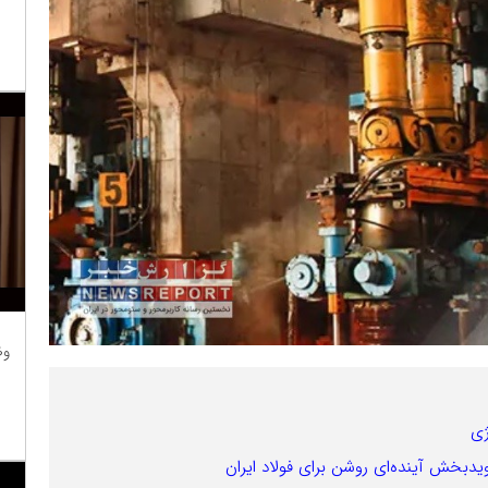
وظ
ژی