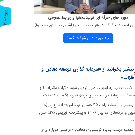
پ
3
دوره های حرفه ای تولیدمحتوا و روابط عمومی
ای استخدام گوگل در هر كسب و كار (آشنایی با سئوی محتوا)
ر
و
ن
د
ه
چه دوره های شركت كنم؟
بیشتر بخوانید از «سرمایه گذاری توسعه معادن و
فلزات»
اکتشاف باید به اولویت ملی تبدیل شود / ثبات مقررات تنها
ه جذب سرمایه در معدنکاری پرهزینه و بازگشت‌بلندمدت
رونمایی از نقشه راه ۴۵۰ همتی «ومعادن»؛ افتتاح پروژه
اردبیل و کردستان در بهار ۱۴۰۶ و پیشرفت فیزیکی ۳۵٪ مس
نجا
تمدید مهلت پذیره نویسی «ومعادن»؛ فرصتی دوباره برای