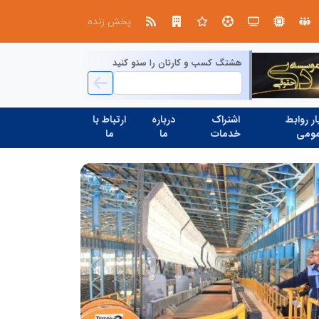
صنعت چوب؛ هنر، خلاقیت و اشتغال در کنار هم، که برای بقا نیازمند پشتیبانی از کالای ایرانی است
پخش زنده
هشتگ کسب و کارتان را سئو کنید
ر روابط
اشتراک
درباره
ارتباط با
ومی
خدمات
ما
ما