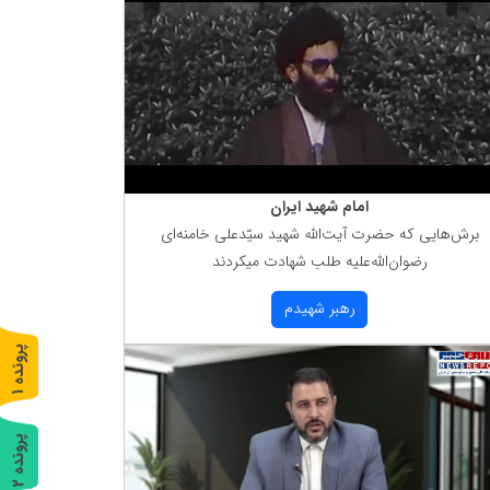
امام شهید ایران
برش‌هایی كه حضرت آیت‌الله شهید سیّدعلی خامنه‌ای
رضوان‌الله‌علیه طلب شهادت میكردند
رهبر شهیدم
پ
1
ر
و
ن
د
ه
پ
2
ر
و
ن
د
ه