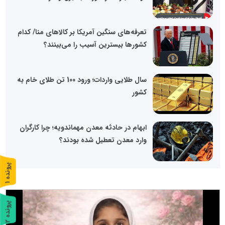
تعرفه‌های سنگین آمریکا بر کالاهای منا/ کدام
کشورها بیسترین آسیب را می‌بینند؟
سال طلایی واردات؛ ورود 100 تن طلای خام به
کشور
ابهام در حادثه معدن مهماندویه؛ چرا کارگران
وارد معدن تعطیل شده بودند؟
پ
1
ر
و
ن
د
ه
پ
2
ر
و
ن
د
ه