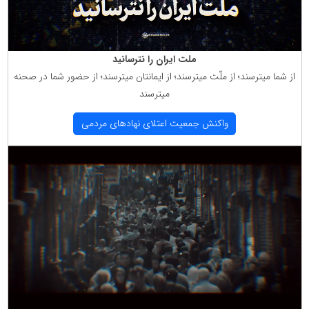
ملت ایران را نترسانید
از شما میترسند؛ از ملّت میترسند؛ از ایمانتان میترسند؛ از حضور شما در صحنه
میترسند
واكنش جمعیت اعتلای نهادهای مردمی