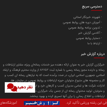
آهن و فولاد غدیر ایرانیان
دسترسی سریع
تامین آهن اسفنجی تولیدکنندگان فولاد در کشور
شهروند خبرنگار استانی
آموزش دوره های روابط عمومی
پایگاه اطلاع رسانی اعتلای نهادهای مردمی
تدوین برنامه روابط عمومی
مسعودصادقی
آکادمی گزارش خبر
دستیار روابط عمومی
ارتباط با ما
درباره گزارش خبر
خبرگزاری گزارش خبر به عنوان ارائه دهنده میز خدمات رسانه‌ای ویژه، مشاور ارتباطات و
رسانه و دارنده مجوز رسانه رسمی با شماره ثبت 86752 از وزارت محترم فرهنگ و ارشاد
تریبون
اسلامی جمهوری اسلامی ایران، در صدد برآمده است که به نیازهای رسانه ای کسب و
انتشار گسترده محتوا در رسانه گزارش خبر
کار و مجموعه های متبوع متولیان حوزه ارتباطات و روابط عمومی در سازمان ها،
ادارات، شرکت ها و تمامی مدیران کسب و کارهای خرد و اینترنتی و همچنین مدیران
نظر دهید
پایگاه اطلاع رسانی دریا و نفت
و متولیان تولید محتوای رسانه ای از جنس یک خبرگزاری داخلی پاسخ گفته و شرایط
محمدعلی کرمعلی
ارتباطات و اطلاع رسانی را برای آنها تسریع کرده و بهبود ببخشد.
آموزشگاه‌های رانندگی نقش مهمی در تربیت نسل جدید رانندگان و کاهش حواد