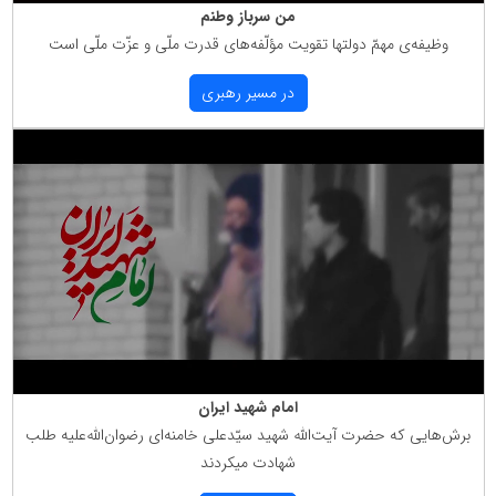
من سرباز وطنم
وظیفه‌ی مهمّ دولتها تقویت مؤلّفه‌های قدرت ملّی و عزّت ملّی است
در مسیر رهبری
امام شهید ایران
برش‌هایی كه حضرت آیت‌الله شهید سیّدعلی خامنه‌ای رضوان‌الله‌علیه طلب
شهادت میكردند