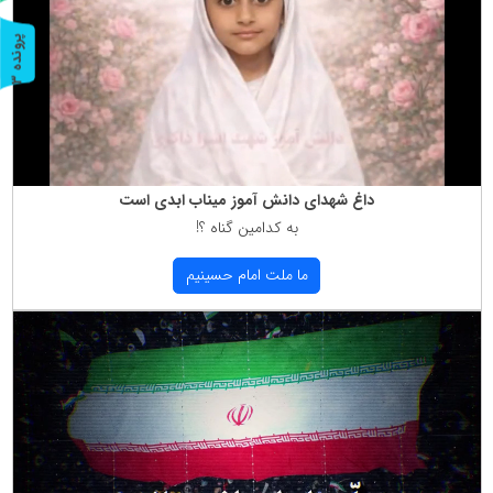
پ
3
ر
و
ن
د
ه
داغ شهدای دانش آموز میناب ابدی است
به كدامین گناه ؟!
ما ملت امام حسینیم