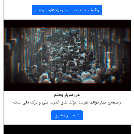
واكنش جمعیت اعتلای نهادهای مردمی
من سرباز وطنم
وظیفه‌ی مهمّ دولتها تقویت مؤلّفه‌های قدرت ملّی و عزّت ملّی است
در مسیر رهبری