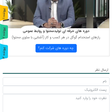
پ
1
ر
و
ن
د
ه
پ
2
دوره های حرفه ای تولیدمحتوا و روابط عمومی
رازهای استخدام گوگل در هر كسب و كار (آشنایی با سئوی محتوا)
ر
و
ن
د
ه
چه دوره های شركت كنم؟
پ
3
ر
و
ن
د
ه
ارسال نظر