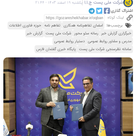
شرکت ملی پست ج.ا.ا
یکشنبه 19 اسفند 1403 - 21:44
اشتراک گذاری:
لینک کوتاه
برچسب‌ها:
امضای تفاهم‌نامه همکاری
تفاهم نامه
حوزه فناوری اطلاعات
خبرگزاری گزارش خبر
رسانه سئو محور
شرکت ملی پست
گزارش خبر
مدرس و مشاور روابط عمومی
دستیار روابط عمومی
سامانه نظرسنجی شرکت ملی پست
پایگاه خبری گفتمان فارس