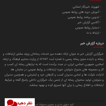
شهروند خبرنگار استانی
آموزش دوره های روابط عمومی
پایگاه اطلاع رسانی اعتلای نهادهای مردمی
تدوین برنامه روابط عمومی
مسعودصادقی
آکادمی گزارش خبر
دستیار روابط عمومی
ارتباط با ما
درباره گزارش خبر
خبرگزاری گزارش خبر به عنوان ارائه دهنده میز خدمات رسانه‌ای ویژه، مشاور ارتباطات و
رسانه و دارنده مجوز رسانه رسمی با شماره ثبت 86752 از وزارت محترم فرهنگ و ارشاد
تریبون
اسلامی جمهوری اسلامی ایران، در صدد برآمده است که به نیازهای رسانه ای کسب و
انتشار گسترده محتوا در رسانه گزارش خبر
کار و مجموعه های متبوع متولیان حوزه ارتباطات و روابط عمومی در سازمان ها،
ادارات، شرکت ها و تمامی مدیران کسب و کارهای خرد و اینترنتی و همچنین مدیران
پایگاه اطلاع رسانی دریا و نفت
و متولیان تولید محتوای رسانه ای از جنس یک خبرگزاری داخلی پاسخ گفته و شرایط
محمدعلی کرمعلی
ارتباطات و اطلاع رسانی را برای آنها تسریع کرده و بهبود ببخشد.
نظر دهید
کلیه حقوق مادی و معنوی محفوظ است.