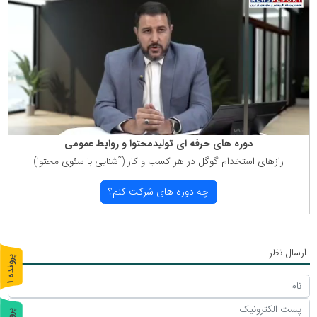
دوره های حرفه ای تولیدمحتوا و روابط عمومی
رازهای استخدام گوگل در هر كسب و كار (آشنایی با سئوی محتوا)
چه دوره های شركت كنم؟
ارسال نظر
پ
1
ر
و
ن
د
ه