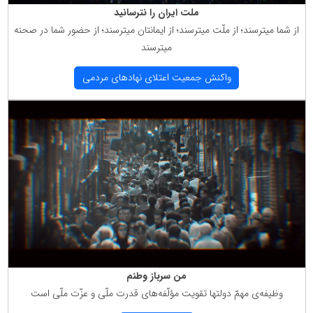
ملت ایران را نترسانید
از شما میترسند؛ از ملّت میترسند؛ از ایمانتان میترسند؛ از حضور شما در صحنه
میترسند
واكنش جمعیت اعتلای نهادهای مردمی
من سرباز وطنم
وظیفه‌ی مهمّ دولتها تقویت مؤلّفه‌های قدرت ملّی و عزّت ملّی است