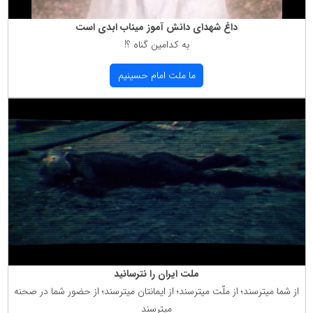
داغ شهدای دانش آموز میناب ابدی است
به كدامین گناه ؟!
ما ملت امام حسینیم
ملت ایران را نترسانید
از شما میترسند؛ از ملّت میترسند؛ از ایمانتان میترسند؛ از حضور شما در صحنه
میترسند