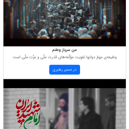
من سرباز وطنم
وظیفه‌ی مهمّ دولتها تقویت مؤلّفه‌های قدرت ملّی و عزّت ملّی است
در مسیر رهبری