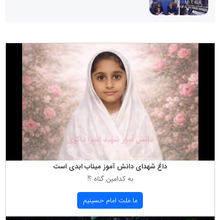
داغ شهدای دانش آموز میناب ابدی است
به كدامین گناه ؟!
ما ملت امام حسینیم