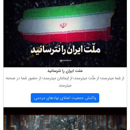
ملت ایران را نترسانید
از شما میترسند؛ از ملّت میترسند؛ از ایمانتان میترسند؛ از حضور شما در صحنه
میترسند
واكنش جمعیت اعتلای نهادهای مردمی