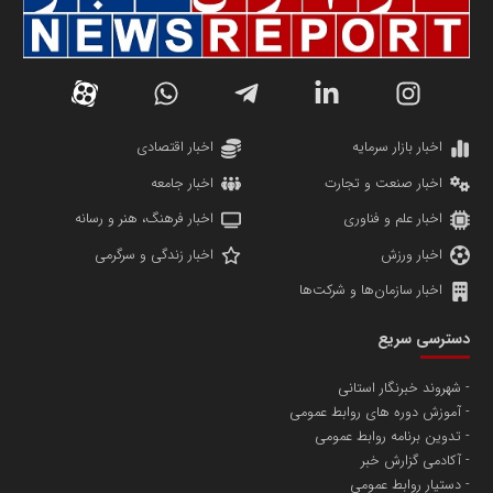
سازمان صنعت،معدن و تجارت
دانشگاه سئوی ایران
مریم حاج نوروز نظری
اخبار بازار سرمایه
اخبار اقتصادی
اخبار صنعت و تجارت
اخبار جامعه
اخبار علم و فناوری
اخبار فرهنگ، هنر و رسانه
اخبار ورزش
اخبار زندگی و سرگرمی
اخبار سازمان‌ها و شرکت‌ها
آهن و فولاد غدیر ایرانیان
دسترسی سریع
تامین آهن اسفنجی تولیدکنندگان فولاد در کشور
شهروند خبرنگار استانی
آموزش دوره های روابط عمومی
پایگاه اطلاع رسانی اعتلای نهادهای مردمی
تدوین برنامه روابط عمومی
مسعودصادقی
آکادمی گزارش خبر
دستیار روابط عمومی