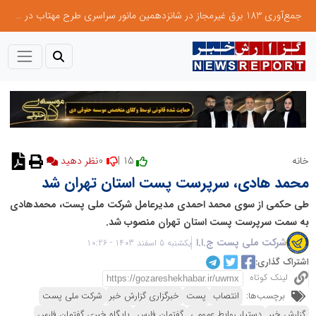
جمع‌آوری 183 برق غیرمجاز در شانزدهمین مانور سراسری طرح مهتاب در استان تهران
0
15 |
خانه
محمد هادی، سرپرست پست استان تهران شد
طی حکمی از سوی محمد احمدی مدیرعامل شرکت ملی پست، محمدهادی
به سمت سرپرست پست استان تهران منصوب شد.
شرکت ملی پست ج.ا.ا
یکشنبه 5 اسفند 1403 - 10:26
اشتراک گذاری:
لینک کوتاه
برچسب‌ها:
انتصاب
پست
خبرگزاری گزارش خبر
شرکت ملی پست
گزارش خبر
دستیار روابط عمومی
گفتمان فارس
پایگاه خبری گفتمان فارس