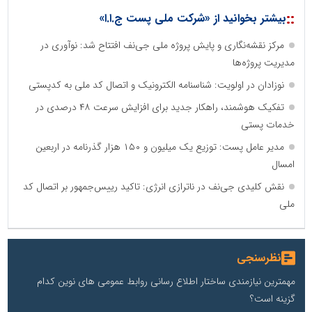
::
بیشتر بخوانید از «شرکت ملی پست ج.ا.ا»
مرکز نقشه‌نگاری و پایش پروژه ملی جی‌نف افتتاح شد: نوآوری در
مدیریت پروژه‌ها
نوزادان در اولویت: شناسنامه الکترونیک و اتصال کد ملی به کدپستی
تفکیک هوشمند، راهکار جدید برای افزایش سرعت ۴۸ درصدی در
خدمات پستی
مدیر عامل پست: توزیع یک میلیون و ۱۵۰ هزار گذرنامه در اربعین
امسال
نقش کلیدی جی‌نف در ناترازی انرژی: تاکید رییس‌جمهور بر اتصال کد
ملی
نظرسنجی
مهمترین نیازمندی ساختار اطلاع رسانی روابط عمومی های نوین کدام
گزینه است؟