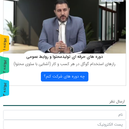
پ
1
ر
و
ن
د
ه
دوره های حرفه ای تولیدمحتوا و روابط عمومی
پ
2
رازهای استخدام گوگل در هر كسب و كار (آشنایی با سئوی محتوا)
ر
و
ن
د
ه
چه دوره های شركت كنم؟
پ
3
ر
و
ن
د
ه
ارسال نظر