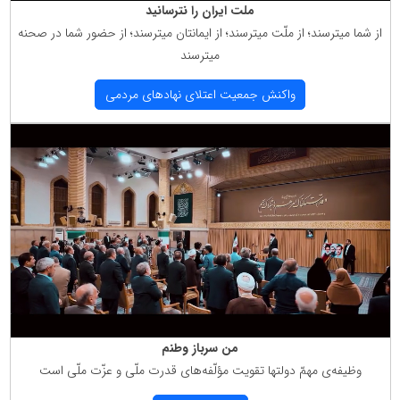
ملت ایران را نترسانید
از شما میترسند؛ از ملّت میترسند؛ از ایمانتان میترسند؛ از حضور شما در صحنه
میترسند
واكنش جمعیت اعتلای نهادهای مردمی
من سرباز وطنم
وظیفه‌ی مهمّ دولتها تقویت مؤلّفه‌های قدرت ملّی و عزّت ملّی است