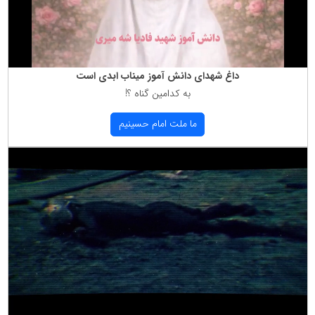
داغ شهدای دانش آموز میناب ابدی است
به كدامین گناه ؟!
ما ملت امام حسینیم