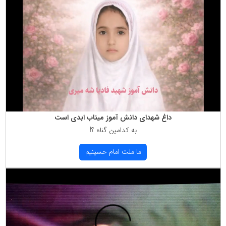
داغ شهدای دانش آموز میناب ابدی است
به كدامین گناه ؟!
ما ملت امام حسینیم