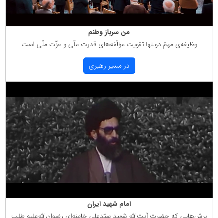
من سرباز وطنم
وظیفه‌ی مهمّ دولتها تقویت مؤلّفه‌های قدرت ملّی و عزّت ملّی است
در مسیر رهبری
امام شهید ایران
برش‌هایی كه حضرت آیت‌الله شهید سیّدعلی خامنه‌ای رضوان‌الله‌علیه طلب