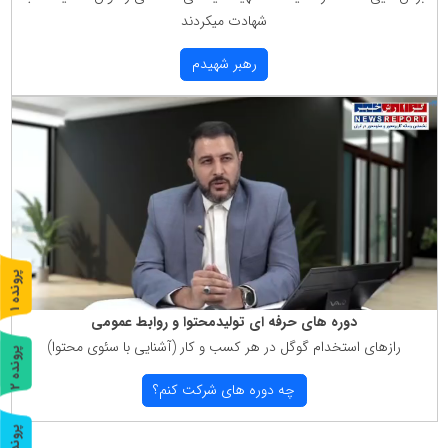
شهادت میكردند
رهبر شهیدم
پ
1
ر
و
ن
د
ه
دوره های حرفه ای تولیدمحتوا و روابط عمومی
رازهای استخدام گوگل در هر كسب و كار (آشنایی با سئوی محتوا)
پ
2
چه دوره های شركت كنم؟
ر
و
ن
د
ه
پ
3