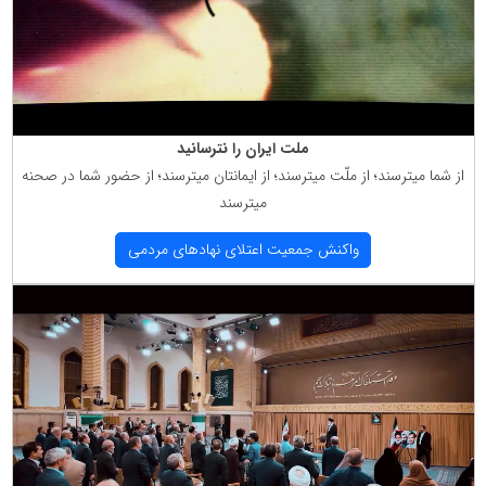
ملت ایران را نترسانید
از شما میترسند؛ از ملّت میترسند؛ از ایمانتان میترسند؛ از حضور شما در صحنه
میترسند
واكنش جمعیت اعتلای نهادهای مردمی