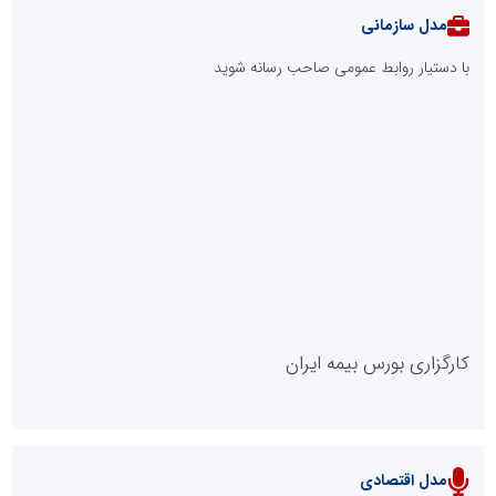
صنفی؛ رویکرد نوین اتحادیه کامیون‌داران کرج
طرحواره های فعال شده در پساجنگ؛ هشدار دکتر یاراحمد: مراقب
اخبار زرد و واکنش های هیجانی باشید
دکتر مرتضی پرهیزگار: نسخه نجات تعاون، شبکه سازی است، نه ادامه
راه قدیم
مدیر موفق آموزشگاه‌های زبان: هم‌افزایی «مدیریت هوشمند» و
«سرمایه‌های انسانی» رمز عبور از بحران‌های آموزشی است
مدل VIP
پایگاه خبریت را راه بنداز