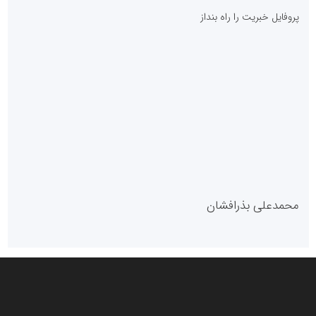
پایگاه آموزشی احمد باقری
مدل سازمانی
با دستیار روابط عمومی صاحب رسانه شوید
روابط عمومی خبرگزاری گزارش خبر