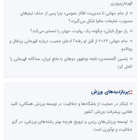
صورت‌های مالی سال ۱۴۰۴ کالبر در بوته رأی؛ پخش آنلاین مجمع برای
سهامداران در سراسر کشور
فراتر از بحران؛ چگونه خلاقیتِ اصناف و اتحادیه‌های پویا، اقتصاد
مردمی را نجات می‌دهد؟
چیستی طراشعر از نگاه امین افضل‌پور؛ چگونه یک شاعر ایرانی با انقلاب
در جایگاه حرف، شعر را از متن خطی به میدان ادراک بصری تبدیل کرد؟
الگوپذیری خلاق، بهره‌گیری از هوش مصنوعی و کشف استعدادها، سه
ضلع موفقیت جوانان کارآفرین
تنگه هرمز دیگر به وضعیت سابق برنمی گردد؛ جمهوری اسلامی چگونه
این آبراه راهبردی را به دال مرکزی نظم امنیتی جدید غرب آسیا تبدیل می
کند؟
دکتر مرتضی پرهیزگار: نسخه نجات تعاون، شبکه سازی است، نه ادامه
راه قدیم
ابتکار در حمایت از باشگاه‌ها و خلاقیت در توسعه ورزش همگانی؛ کلید
طلایی پیشرفت ورزش کشور