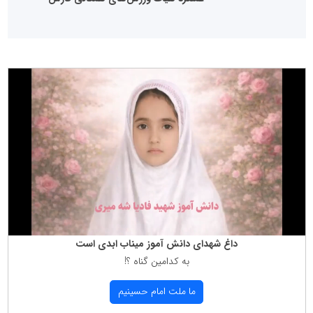
داغ شهدای دانش آموز میناب ابدی است
به كدامین گناه ؟!
ما ملت امام حسینیم