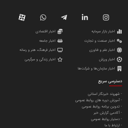
کارگزاری بورس بیمه ایران
مدل اقتصادی
پایگاه خبری نهضت ملی مسکن
پروفایل خبریت را راه بنداز
سازمان بورس و اوراق بهادار
مرجع اخبار موثق در بازارسرمایه