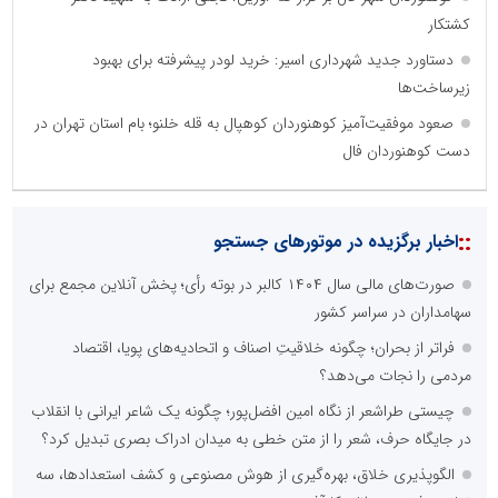
کوهنوردان شهر فال بر فراز قله اورین: تجلی ارادت به شهید دکتر
کشتکار
دستاورد جدید شهرداری اسیر: خرید لودر پیشرفته برای بهبود
زیرساخت‌ها
صعود موفقیت‌آمیز کوهنوردان کوهپال به قله خلنو؛ بام استان تهران در
دست کوهنوردان فال
نظرسنجی
مهمترین نیازمندی ساختار اطلاع رسانی روابط عمومی های نوین کدام
گزینه است؟
راه اندازی خبرگزاری داخلی
همراهی شبکه های اجتماعی و پیام رسان ها
آرشیو غنی و قابل دسترس
پخش آنلاین تمامی رویدادها
ارائه خدمات آموزشی برای مخاطیان هدف
درج کلیه خدمات اطلاع رسانی در بستر اینترنت