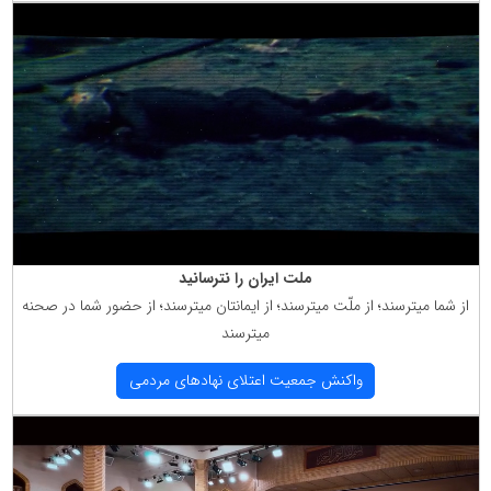
ملت ایران را نترسانید
از شما میترسند؛ از ملّت میترسند؛ از ایمانتان میترسند؛ از حضور شما در صحنه
میترسند
واكنش جمعیت اعتلای نهادهای مردمی