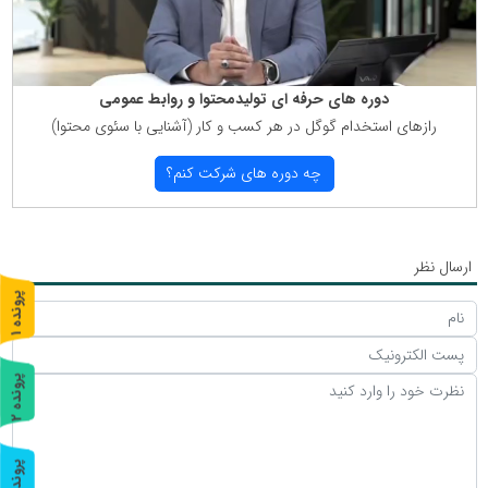
دوره های حرفه ای تولیدمحتوا و روابط عمومی
رازهای استخدام گوگل در هر كسب و كار (آشنایی با سئوی محتوا)
چه دوره های شركت كنم؟
ارسال نظر
پ
1
ر
و
ن
د
ه
پ
2
ر
و
ن
د
ه
پ
3