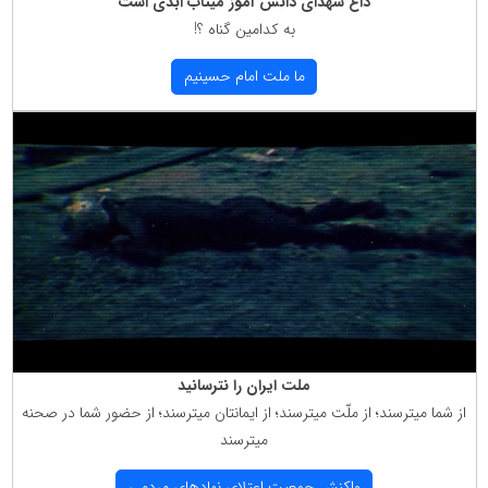
داغ شهدای دانش آموز میناب ابدی است
به كدامین گناه ؟!
ما ملت امام حسینیم
ملت ایران را نترسانید
از شما میترسند؛ از ملّت میترسند؛ از ایمانتان میترسند؛ از حضور شما در صحنه
میترسند
واكنش جمعیت اعتلای نهادهای مردمی