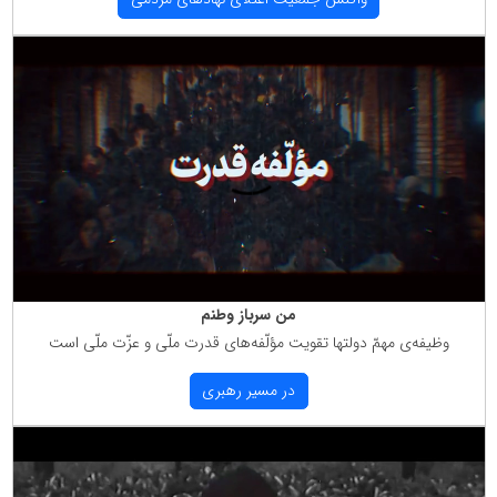
من سرباز وطنم
وظیفه‌ی مهمّ دولتها تقویت مؤلّفه‌های قدرت ملّی و عزّت ملّی است
در مسیر رهبری