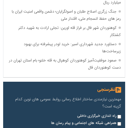
میلیارد ریال
جنگ زرگری اصلاح طلبان و اصولگرایان؛ دشمن واقعی امنیت ایران با
رمز های حفظ انسجام ملی، اقتدار ملی
کوهنوردان شهر فال بر فراز قله اورین: تجلی ارادت به شهید دکتر
کشتکار
دستاورد جدید شهرداری اسیر: خرید لودر پیشرفته برای بهبود
زیرساخت‌ها
صعود موفقیت‌آمیز کوهنوردان کوهپال به قله خلنو؛ بام استان تهران در
دست کوهنوردان فال
نظرسنجی
مهمترین نیازمندی ساختار اطلاع رسانی روابط عمومی های نوین کدام
گزینه است؟
راه اندازی خبرگزاری داخلی
همراهی شبکه های اجتماعی و پیام رسان ها