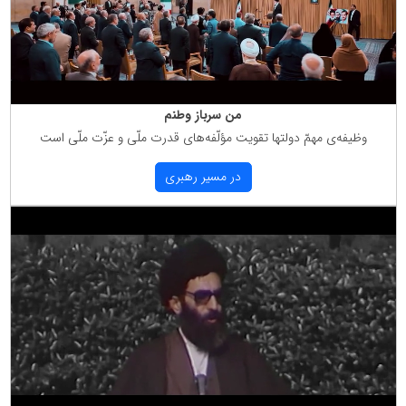
من سرباز وطنم
وظیفه‌ی مهمّ دولتها تقویت مؤلّفه‌های قدرت ملّی و عزّت ملّی است
در مسیر رهبری