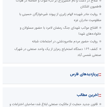
سلاح در دست و نام حسین(ع) بر لب؛ سوگ و حماسه در هیأت
فاطمیون اشکنان
روایت مادر شهیده الهام زایری از پیوند شیرخوارگان حسینی با
مظلومیت مادران غزه
افتتاح موکب شهدای جنگ رمضان لامرد با حضور مسئولان و
خانواده‌های شهدا
روایت حضور مردم علامرودشتی در اجتماعات شبانه
کشف 169 دستگاه استخراج رمزارز از یک واحد صنعتی در شهرک
صنعتی شمس آباد
::
پربازدیدهای فارس
::
آخرین مطالب
قانون جدید حمایت از مالکیت صنعتی ابلاغ شد؛ صاحبان اختراعات و