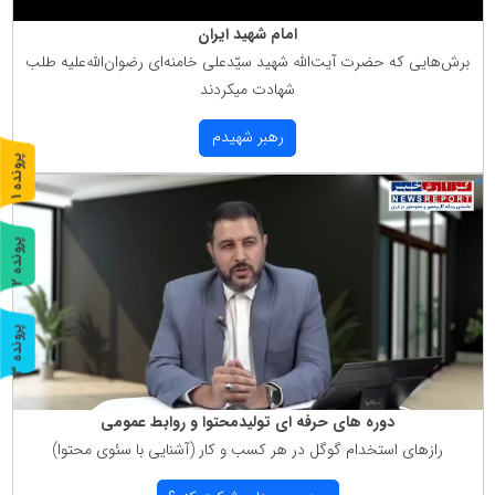
امام شهید ایران
برش‌هایی كه حضرت آیت‌الله شهید سیّدعلی خامنه‌ای رضوان‌الله‌علیه طلب
شهادت میكردند
رهبر شهیدم
پ
1
ر
و
ن
د
ه
پ
2
ر
و
ن
د
ه
پ
3
ر
و
ن
د
ه
دوره های حرفه ای تولیدمحتوا و روابط عمومی
رازهای استخدام گوگل در هر كسب و كار (آشنایی با سئوی محتوا)