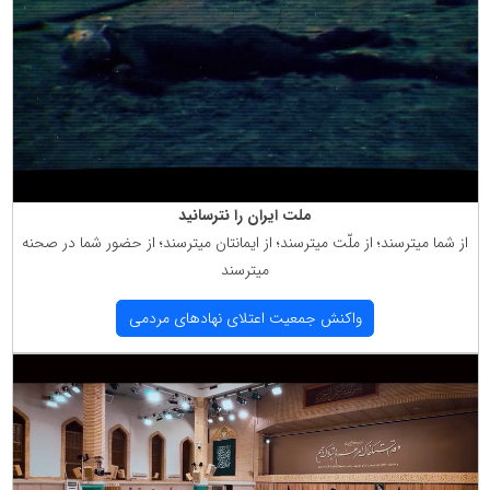
ملت ایران را نترسانید
از شما میترسند؛ از ملّت میترسند؛ از ایمانتان میترسند؛ از حضور شما در صحنه
میترسند
واكنش جمعیت اعتلای نهادهای مردمی