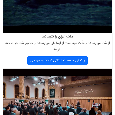
ملت ایران را نترسانید
از شما میترسند؛ از ملّت میترسند؛ از ایمانتان میترسند؛ از حضور شما در صحنه
میترسند
واكنش جمعیت اعتلای نهادهای مردمی