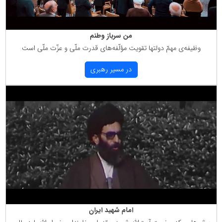
من سرباز وطنم
وظیفه‌ی مهمّ دولتها تقویت مؤلّفه‌های قدرت ملّی و عزّت ملّی است
در مسیر رهبری
امام شهید ایران