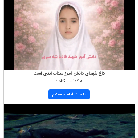
داغ شهدای دانش آموز میناب ابدی است
به كدامین گناه ؟!
ما ملت امام حسینیم