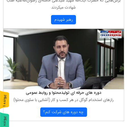
برش‌هایی كه حضرت آیت‌الله شهید سیّدعلی خامنه‌ای رضوان‌الله‌علیه طلب
شهادت میكردند
رهبر شهیدم
دوره های حرفه ای تولیدمحتوا و روابط عمومی
پ
1
رازهای استخدام گوگل در هر كسب و كار (آشنایی با سئوی محتوا)
ر
و
ن
د
ه
چه دوره های شركت كنم؟
پ
2