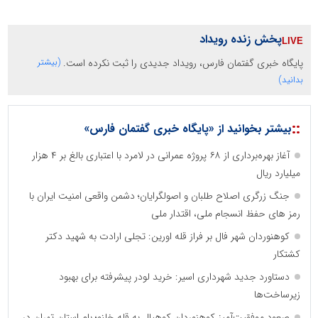
پخش زنده رویداد
پایگاه خبری گفتمان فارس، رویداد جدیدی را ثبت نکرده است.
(بیشتر
بدانید)
::
بیشتر بخوانید از «پایگاه خبری گفتمان فارس»
آغاز بهره‌برداری از ۶۸ پروژه عمرانی در لامرد با اعتباری بالغ بر ۴ هزار
میلیارد ریال
جنگ زرگری اصلاح طلبان و اصولگرایان؛ دشمن واقعی امنیت ایران با
رمز های حفظ انسجام ملی، اقتدار ملی
کوهنوردان شهر فال بر فراز قله اورین: تجلی ارادت به شهید دکتر
کشتکار
دستاورد جدید شهرداری اسیر: خرید لودر پیشرفته برای بهبود
زیرساخت‌ها
صعود موفقیت‌آمیز کوهنوردان کوهپال به قله خلنو؛ بام استان تهران در