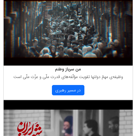
من سرباز وطنم
وظیفه‌ی مهمّ دولتها تقویت مؤلّفه‌های قدرت ملّی و عزّت ملّی است
در مسیر رهبری