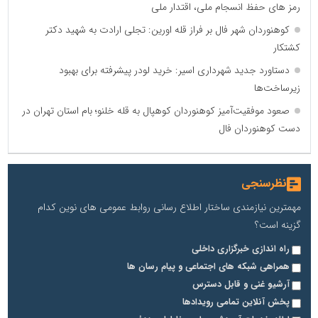
رمز های حفظ انسجام ملی، اقتدار ملی
کوهنوردان شهر فال بر فراز قله اورین: تجلی ارادت به شهید دکتر
کشتکار
دستاورد جدید شهرداری اسیر: خرید لودر پیشرفته برای بهبود
زیرساخت‌ها
صعود موفقیت‌آمیز کوهنوردان کوهپال به قله خلنو؛ بام استان تهران در
دست کوهنوردان فال
نظرسنجی
مهمترین نیازمندی ساختار اطلاع رسانی روابط عمومی های نوین کدام
گزینه است؟
راه اندازی خبرگزاری داخلی
همراهی شبکه های اجتماعی و پیام رسان ها
آرشیو غنی و قابل دسترس
پخش آنلاین تمامی رویدادها