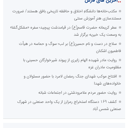
::
آخرین های فارس
مکتب‌خانه‌ها دانشگاهِ اخلاق و حافظه تاریخی بافق هستند/ ضرورت
مستندسازی هنرِ آموزش سنتی
عطر کریمانه حضرت قاسم(ع) در قیامدشت پیچید؛ سفره «مشکل‌گشا»
به وسعت یک خیریه برگزار شد
سلاح در دست و نام حسین(ع) بر لب؛ سوگ و حماسه در هیأت
فاطمیون اشکنان
روایت مادر شهیده الهام زایری از پیوند شیرخوارگان حسینی با
مظلومیت مادران غزه
افتتاح موکب شهدای جنگ رمضان لامرد با حضور مسئولان و
خانواده‌های شهدا
روایت حضور مردم علامرودشتی در اجتماعات شبانه
کشف 169 دستگاه استخراج رمزارز از یک واحد صنعتی در شهرک
صنعتی شمس آباد