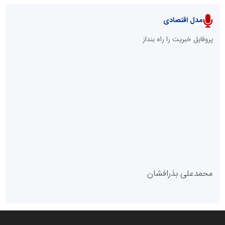
مدل اقتصادی
پایگاه خبری نهضت ملی مسکن
پروفایل خبریت را راه بنداز
سازمان بورس و اوراق بهادار
مرجع اخبار موثق در بازارسرمایه
پایگاه خبری گفتمان یزد
محمدعلی بذرافشان