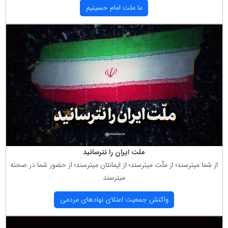
ما ملت امام حسینیم
ملت ایران را نترسانید
از شما میترسند؛ از ملّت میترسند؛ از ایمانتان میترسند؛ از حضور شما در صحنه
میترسند
واكنش جمعیت اعتلای نهادهای مردمی