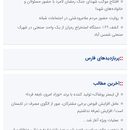
افتتاح موکب شهدای جنگ رمضان لامرد با حضور مسئولان و
خانواده‌های شهدا
روایت حضور مردم علامرودشتی در اجتماعات شبانه
کشف 169 دستگاه استخراج رمزارز از یک واحد صنعتی در شهرک
صنعتی شمس آباد
::
پربازدیدهای فارس
::
آخرین مطالب
ال ایستر پوشاک؛ تولید کننده با برند «نوزاد امروز، نابغه فردا»
عامل افزایش قبوض برخی مشترکان، عبور از الگوی مصرف در تابستان
است/ افزایش تعرفه نداشتیم
عملیات ویژه آغاز شد...
پنجمین مانور سراسری «صد شب، صد بازدید» به میزبانی منطقه برق