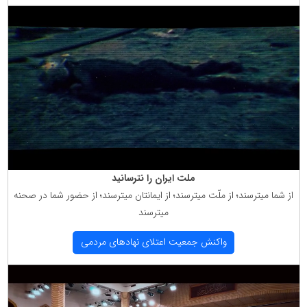
ملت ایران را نترسانید
از شما میترسند؛ از ملّت میترسند؛ از ایمانتان میترسند؛ از حضور شما در صحنه
میترسند
واكنش جمعیت اعتلای نهادهای مردمی