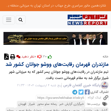
شانزدهمین مانور سراسری طرح مهتاب در استان تهران به میزبانی منطقه برق لواسان
0
20 |
خانه
مازندران قهرمان رقابت‌های ووشو جوانان کشور شد
تیم مازندران در رقابت‌های ووشو جوانان پسر کشور که به میزبانی شهر
شیراز برگزار شد به مقام قهرمانی دست یافت.
پایگاه خبری گفتمان فارس
پنج شنبه 4 اردیبهشت 1404 - 21:33
اشتراک گذاری:
لینک کوتاه
برچسب‌ها:
خبرگزاری گزارش خبر
رسانه سئو محور
شیراز
قهرمان
گزارش خبر
مازندران
مدرس و مشاور روابط عمومی
دستیار روابط عمومی
ووشو