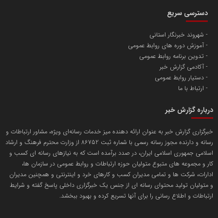
آهن و فولاد غدیر ایرانیان
دسترسی سریع
تامین آهن اسفنجی تولیدکنندگان فولاد در کشور
شهروند خبرنگار استانی
آموزش دوره های روابط عمومی
پایگاه اطلاع رسانی اعتلای نهادهای مردمی
تدوین برنامه روابط عمومی
مسعودصادقی
آکادمی گزارش خبر
دستیار روابط عمومی
ارتباط با ما
درباره گزارش خبر
خبرگزاری گزارش خبر به عنوان ارائه دهنده میز خدمات رسانه‌ای ویژه، مشاور ارتباطات و
رسانه و دارنده مجوز رسانه رسمی با شماره ثبت 86752 از وزارت محترم فرهنگ و ارشاد
تریبون
اسلامی جمهوری اسلامی ایران، در صدد برآمده است که به نیازهای رسانه ای کسب و
انتشار گسترده محتوا در رسانه گزارش خبر
کار و مجموعه های متبوع متولیان حوزه ارتباطات و روابط عمومی در سازمان ها،
ادارات، شرکت ها و تمامی مدیران کسب و کارهای خرد و اینترنتی و همچنین مدیران
پایگاه اطلاع رسانی دریا و نفت
و متولیان تولید محتوای رسانه ای از جنس یک خبرگزاری داخلی پاسخ گفته و شرایط
محمدعلی کرمعلی
ارتباطات و اطلاع رسانی را برای آنها تسریع کرده و بهبود ببخشد.