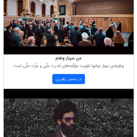
من سرباز وطنم
وظیفه‌ی مهمّ دولتها تقویت مؤلّفه‌های قدرت ملّی و عزّت ملّی است
در مسیر رهبری