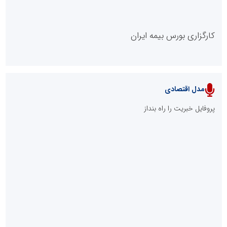
کارگزاری بورس بیمه ایران
مدل اقتصادی
پایگاه خبری نهضت ملی مسکن
پروفایل خبریت را راه بنداز
سازمان بورس و اوراق بهادار
مرجع اخبار موثق در بازارسرمایه