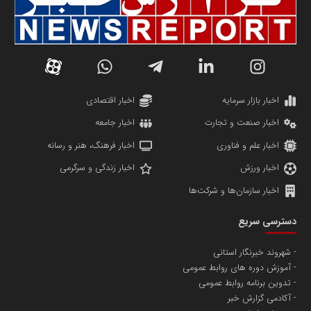
سازمان صنعت،معدن و تجارت
دانشگاه سئوی ایران
مریم حاج نوروز نظری
اخبار بازار سرمایه
اخبار اقتصادی
اخبار صنعت و تجارت
اخبار جامعه
اخبار علم و فناوری
اخبار فرهنگ، هنر و رسانه
اخبار ورزش
اخبار زندگی و سرگرمی
اخبار سازمان‌ها و شرکت‌ها
آهن و فولاد غدیر ایرانیان
دسترسی سریع
تامین آهن اسفنجی تولیدکنندگان فولاد در کشور
شهروند خبرنگار استانی
آموزش دوره های روابط عمومی
پایگاه اطلاع رسانی اعتلای نهادهای مردمی
تدوین برنامه روابط عمومی
مسعودصادقی
آکادمی گزارش خبر