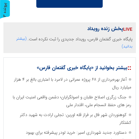
پ
3
ر
و
ن
د
ه
پخش زنده رویداد
پایگاه خبری گفتمان فارس، رویداد جدیدی را ثبت نکرده است.
(بیشتر
بدانید)
::
بیشتر بخوانید از «پایگاه خبری گفتمان فارس»
آغاز بهره‌برداری از ۶۸ پروژه عمرانی در لامرد با اعتباری بالغ بر ۴ هزار
میلیارد ریال
جنگ زرگری اصلاح طلبان و اصولگرایان؛ دشمن واقعی امنیت ایران با
رمز های حفظ انسجام ملی، اقتدار ملی
کوهنوردان شهر فال بر فراز قله اورین: تجلی ارادت به شهید دکتر
کشتکار
دستاورد جدید شهرداری اسیر: خرید لودر پیشرفته برای بهبود