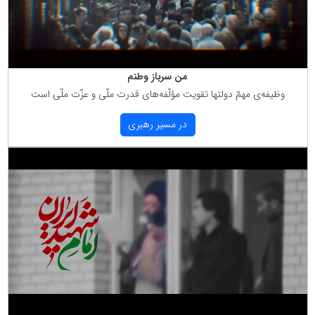
من سرباز وطنم
وظیفه‌ی مهمّ دولتها تقویت مؤلّفه‌های قدرت ملّی و عزّت ملّی است
در مسیر رهبری