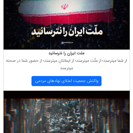
ملت ایران را نترسانید
از شما میترسند؛ از ملّت میترسند؛ از ایمانتان میترسند؛ از حضور شما در صحنه
میترسند
واكنش جمعیت اعتلای نهادهای مردمی