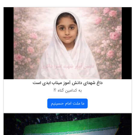
داغ شهدای دانش آموز میناب ابدی است
به كدامین گناه ؟!
ما ملت امام حسینیم