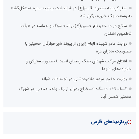
عطر کریمانه حضرت قاسم(ع) در قیامدشت پیچید؛ سفره «مشکل‌گشا»
به وسعت یک خیریه برگزار شد
سلاح در دست و نام حسین(ع) بر لب؛ سوگ و حماسه در هیأت
فاطمیون اشکنان
روایت مادر شهیده الهام زایری از پیوند شیرخوارگان حسینی با
مظلومیت مادران غزه
افتتاح موکب شهدای جنگ رمضان لامرد با حضور مسئولان و
خانواده‌های شهدا
روایت حضور مردم علامرودشتی در اجتماعات شبانه
کشف 169 دستگاه استخراج رمزارز از یک واحد صنعتی در شهرک
صنعتی شمس آباد
::
پربازدیدهای فارس