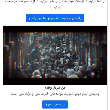
از شما میترسند؛ از ملّت میترسند؛ از ایمانتان میترسند؛ از حضور شما در صحنه
میترسند
واكنش جمعیت اعتلای نهادهای مردمی
من سرباز وطنم
وظیفه‌ی مهمّ دولتها تقویت مؤلّفه‌های قدرت ملّی و عزّت ملّی است
در مسیر رهبری