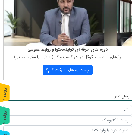
دوره های حرفه ای تولیدمحتوا و روابط عمومی
رازهای استخدام گوگل در هر كسب و كار (آشنایی با سئوی محتوا)
چه دوره های شركت كنم؟
پ
1
ارسال نظر
ر
و
ن
د
ه
پ
2
ر
و
ن
د
ه