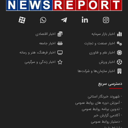
سازمان صنعت،معدن و تجارت
دانشگاه سئوی ایران
مریم حاج نوروز نظری
اخبار بازار سرمایه
اخبار اقتصادی
اخبار صنعت و تجارت
اخبار جامعه
اخبار علم و فناوری
اخبار فرهنگ، هنر و رسانه
اخبار ورزش
اخبار زندگی و سرگرمی
اخبار سازمان‌ها و شرکت‌ها
آهن و فولاد غدیر ایرانیان
دسترسی سریع
تامین آهن اسفنجی تولیدکنندگان فولاد در کشور
شهروند خبرنگار استانی
آموزش دوره های روابط عمومی
پایگاه اطلاع رسانی اعتلای نهادهای مردمی
تدوین برنامه روابط عمومی
مسعودصادقی
آکادمی گزارش خبر
دستیار روابط عمومی