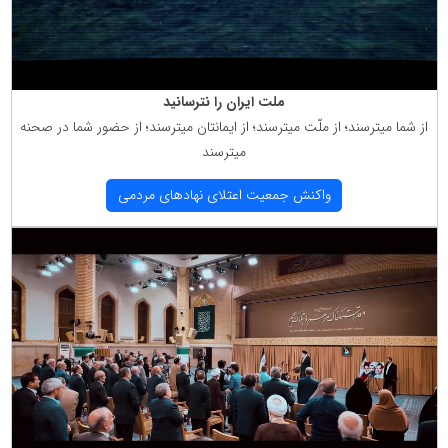
ملت ایران را نترسانید
از شما میترسند؛ از ملّت میترسند؛ از ایمانتان میترسند؛ از حضور شما در صحنه
میترسند
واكنش جمعیت اعتلای نهادهای مردمی