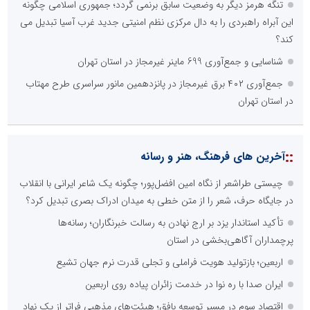
تنگه هرمز دیگر به وضعیت سابق برنمی گردد؛ جمهوری اسلامی چگونه
این آبراه راهبردی را به دال مرکزی نظم امنیتی جدید غرب آسیا تبدیل می
کند؟
شناسایی و جمع‌آوری 699 ماینر غیرمجاز در استان تهران
جمع‌آوری ۴۰۲ برق غیرمجاز در پانزدهمین مانور سراسری طرح مهتاب
در استان تهران
::
آخرین های فرهنگ، هنر و رسانه
چیستی طراشعر از نگاه امین افضل‌پور؛ چگونه یک شاعر ایرانی با انقلاب
در جایگاه حرف، شعر را از متن خطی به میدان ادراک بصری تبدیل کرد؟
تأکید استاندار یزد بر ارج نهادن به رسالت خبرنگاران؛ رسانه‌ها
پرچمداران آگاهی‌بخشی در استان
اربعین؛ بازتولید هویت فراملی و تجلی قدرت نرم جهان تشیع
ایران صدا با ره نوا در خدمت زائران پیاده روی اربعین
اقتصاد سوم در مسیر توسعه بافق؛ هیئت‌های مذهبی فراتر از یک نهاد