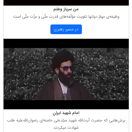
من سرباز وطنم
وظیفه‌ی مهمّ دولتها تقویت مؤلّفه‌های قدرت ملّی و عزّت ملّی است
در مسیر رهبری
امام شهید ایران
برش‌هایی كه حضرت آیت‌الله شهید سیّدعلی خامنه‌ای رضوان‌الله‌علیه طلب
شهادت میكردند