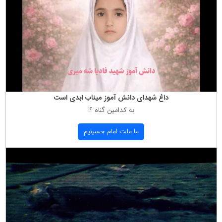
داغ شهدای دانش آموز میناب ابدی است
به كدامین گناه ؟!
ما ملت امام حسینیم