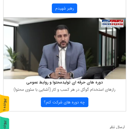
رهبر شهیدم
دوره های حرفه ای تولیدمحتوا و روابط عمومی
رازهای استخدام گوگل در هر كسب و كار (آشنایی با سئوی محتوا)
پ
1
چه دوره های شركت كنم؟
ر
و
ن
د
ه
پ
2
ارسال نظر