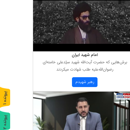
امام شهید ایران
برش‌هایی كه حضرت آیت‌الله شهید سیّدعلی خامنه‌ای
رضوان‌الله‌علیه طلب شهادت میكردند
رهبر شهیدم
پ
1
ر
و
ن
د
ه
پ
2
ر
و
ن
د
ه