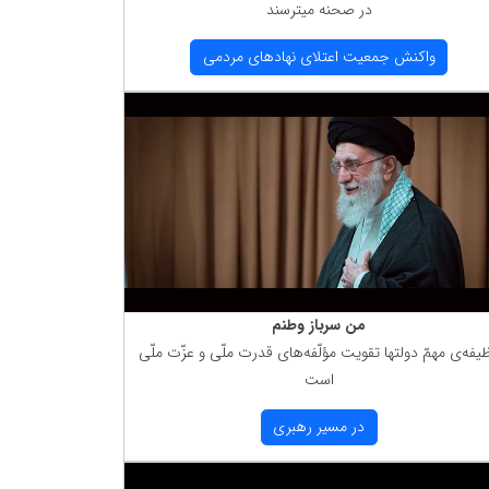
در صحنه میترسند
واكنش جمعیت اعتلای نهادهای مردمی
من سرباز وطنم
یفه‌ی مهمّ دولتها تقویت مؤلّفه‌های قدرت ملّی و عزّت ملّی
است
در مسیر رهبری