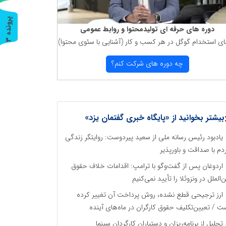
پ
3
دوره های حرفه ای تولیدمحتوا و روابط عمومی
ای استخدام گوگل در هر كسب و كار (آشنایی با سئوی محتوا)
ر
و
ن
د
ه
چه دوره های شركت كنم؟
بیشتر بخوانید از «پایگاه خبری گفتمان یزد»
یادبود رئیس رسانه ملی از سعید پیردوست: روایتگر زندگی
دم با صداقت و باورپذیر
اردوغان پس از گفت‌وگو با ترامپ: اقدامات خلاف حقوق
ن‌الملل در ونزوئلا را تأیید نمی‌کنیم
ارز ترجیحی قطع نشده، روش پرداخت آن تغییر کرده
ت / تعیین‌تکلیف حقوق کارگران در ماه‌های آینده
تجلیل از برنامه‌ریزان و دستیاران کارگردان سینما