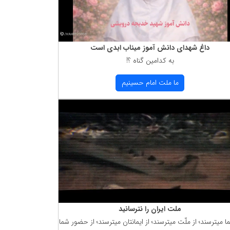
داغ شهدای دانش آموز میناب ابدی است
به كدامین گناه ؟!
ما ملت امام حسینیم
ملت ایران را نترسانید
ما میترسند؛ از ملّت میترسند؛ از ایمانتان میترسند؛ از حضور شما