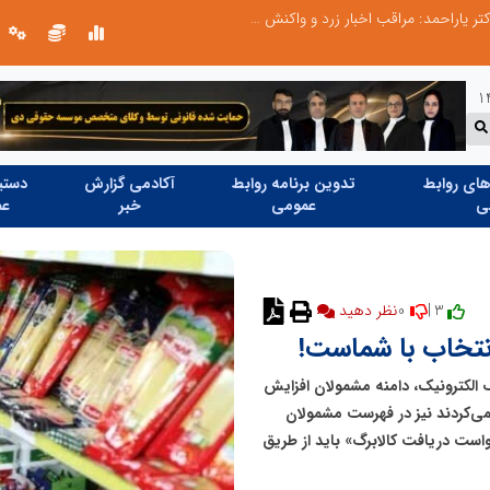
طرحواره های فعال شده در پساجنگ؛ هشدار دکتر یاراحمد: مراقب اخبار زرد و واکنش های هیجانی باشید
ای روابط
تدوین برنامه روابط
آکادمی گزارش
دستیا
ی
عمومی
خبر
عم
0
3 |
نظر دهید
انتخاب با شماست!
 الکترونیک، دامنه مشمولان افزایش
نمی‌کردند نیز در فهرست مشمولان
خواست دریافت کالابرگ» باید از طریق