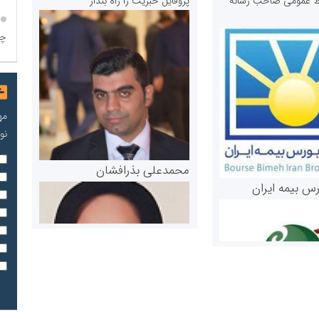
ابط عمومی صاحب رسانه
پروفایل خبریت را راه بنداز
چا
مه
نو
محمدعلی بذرافشان
رس بیمه ایران