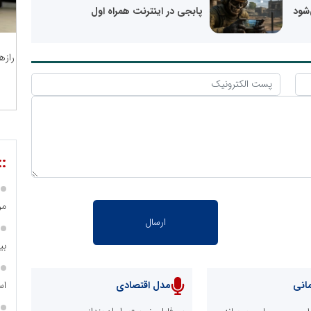
‌شود
پابجی در اینترنت همراه اول
رازه
::
مر
بی
اس
انی
مدل اقتصادی