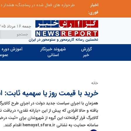
اخبار
ابتکار در ساماندهی فضای مجازی، خلاقیت در حمایت از خدمات صنفی؛ رویکرد نوین اتحادیه کامیون‌داران کرج
فوری:
جمعه 16 مرداد 1405
نخستین رسانه کاربرمحور و سئومحور در ایران
گزارش
شهروند خبرنگار
آموزش دوره ه
خبر
استانی
عموم
خانه
خرید با قیمت روز یا سهمیه ثابت: 
همزمان با اجرای سیاست جدید دولت در اجرای طرح کالابرگ
یافته و حالا افرادی که پیش از این «یارانه نقدی» دریافت 
کالابرگ قرار گرفته‌اند؛ این گروه از شهروندان برای «ثبت در
سامانه حمایت به نشانی hemayat.sfara.ir اقدام کنند.