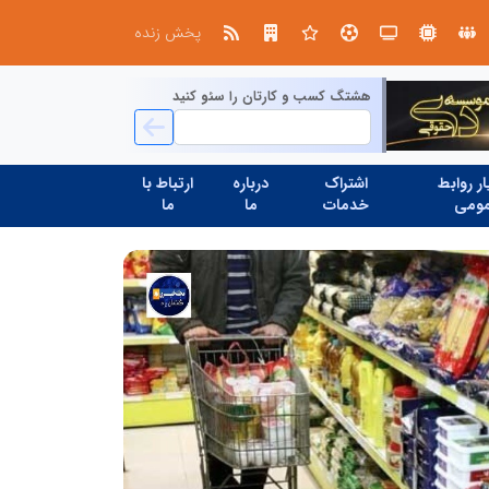
صنعت چوب؛ هنر، خلاقیت و اشتغال در کنار هم، که برای بقا نیازمند پشتیبانی از کالای ایرانی است
پخش زنده
هشتگ کسب و کارتان را سئو کنید
ر روابط
اشتراک
درباره
ارتباط با
ومی
خدمات
ما
ما