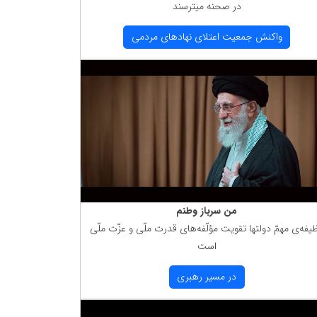
در صحنه میترسند
واكنش جمعیت اعتلای نهادهای مردمی
من سرباز وطنم
یفه‌ی مهمّ دولتها تقویت مؤلّفه‌های قدرت ملّی و عزّت ملّی
است
در مسیر رهبری