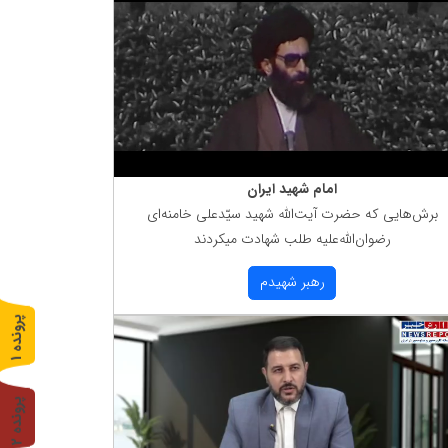
امام شهید ایران
برش‌هایی كه حضرت آیت‌الله شهید سیّدعلی خامنه‌ای
رضوان‌الله‌علیه طلب شهادت میكردند
رهبر شهیدم
پ
1
ر
و
ن
د
ه
پ
2
ر
و
ن
د
ه