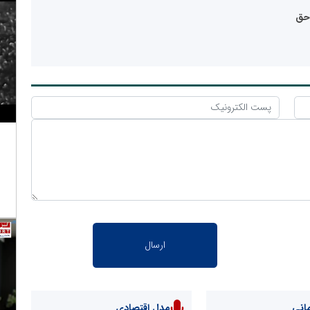
«حق
انی
مدل اقتصادی