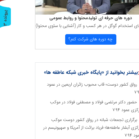
پ
3
دوره های حرفه ای تولیدمحتوا و روابط عمومی
ای استخدام گوگل در هر كسب و كار (آشنایی با سئوی محتوا)
ر
و
ن
د
ه
چه دوره های شركت كنم؟
بیشتر بخوانید از «پایگاه خبری شبکه عاطفه ها»
رواق کشور دوست؛ قاب محبوب زائران اربعین در عمود
۷
حضور دکتر مرتضی فولاد و مصطفی فولاد در موکب
کزی عمود ۷۹۴
برگزاری تجمعات شبانه در رواق کشور دوست موکب
کزی آبشار عاطفه‌ها؛ فریاد برائت از آمریکا و صهیونیسم در
د ۷۹۴