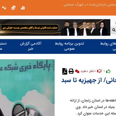
بازدید وزیر نیرو از روند برق‌رسانی به واحدهای صنعتی بازسازی‌شده در شهرک صنعتی شمس‌آباد
گزارش اجمالی اجرای طرح ملی مهتاب در ۱۷ شهرستان استان ته
ای روابط
تدوین برنامه روابط
آکادمی گزارش
دستیا
ی
عمومی
خبر
عم
0
1 |
نظر دهید
جانی/ از جهیزیه تا سبد
فه‌ها در استان زنجان، از ارائه
یاد در استان خبر داد. وی
له این خدمات عنوان کرد.