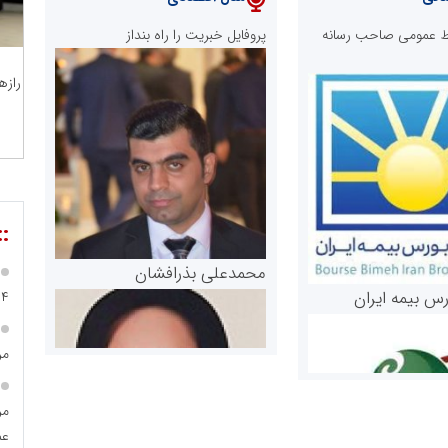
ابط عمومی صاحب رسانه
پروفایل خبریت را راه بنداز
رازه
::
محمدعلی بذرافشان
رس بیمه ایران
۹۴
مر
مر
عمو