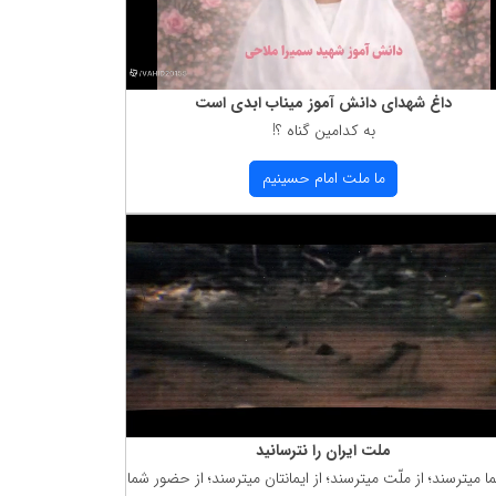
داغ شهدای دانش آموز میناب ابدی است
به كدامین گناه ؟!
ما ملت امام حسینیم
ملت ایران را نترسانید
ما میترسند؛ از ملّت میترسند؛ از ایمانتان میترسند؛ از حضور شما