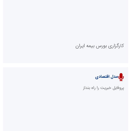
روابط عمومی خبرگزاری گزارش خبر
کارگزاری بورس بیمه ایران
مدل اقتصادی
پایگاه خبری نهضت ملی مسکن
پروفایل خبریت را راه بنداز
سازمان بورس و اوراق بهادار