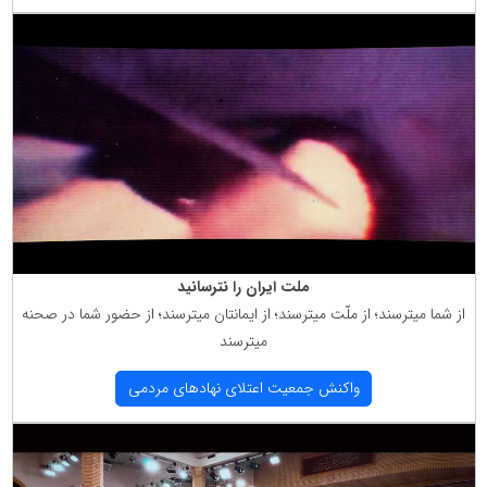
ملت ایران را نترسانید
از شما میترسند؛ از ملّت میترسند؛ از ایمانتان میترسند؛ از حضور شما در صحنه
میترسند
واكنش جمعیت اعتلای نهادهای مردمی