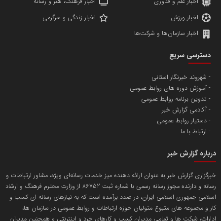
اخبار علم و فناوری
اخبار فرهنگ، هنر و رسانه
اخبار ورزش
اخبار زندگی و سرگرمی
اخبار سازمان‌ها و شرکت‌ها
آهن و فولاد غدیر ایرانیان
دسترسی سریع
تامین آهن اسفنجی تولیدکنندگان فولاد در کشور
شهروند خبرنگار استانی
آموزش دوره های روابط عمومی
پایگاه اطلاع رسانی اعتلای نهادهای مردمی
تدوین برنامه روابط عمومی
مسعودصادقی
آکادمی گزارش خبر
دستیار روابط عمومی
ارتباط با ما
درباره گزارش خبر
خبرگزاری گزارش خبر به عنوان ارائه دهنده میز خدمات رسانه‌ای ویژه، مشاور ارتباطات و
رسانه و دارنده مجوز رسانه رسمی با شماره ثبت 86752 از وزارت محترم فرهنگ و ارشاد
تریبون
اسلامی جمهوری اسلامی ایران، در صدد برآمده است که به نیازهای رسانه ای کسب و
انتشار گسترده محتوا در رسانه گزارش خبر
کار و مجموعه های متبوع متولیان حوزه ارتباطات و روابط عمومی در سازمان ها،
ادارات، شرکت ها و تمامی مدیران کسب و کارهای خرد و اینترنتی و همچنین مدیران