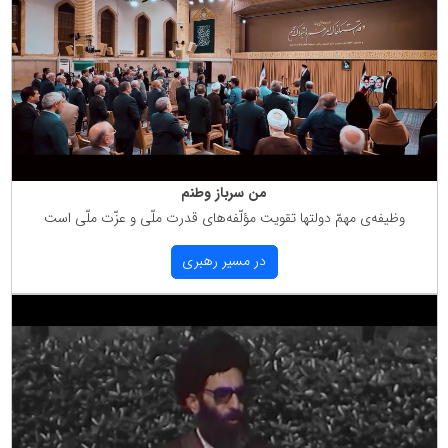
من سرباز وطنم
وظیفه‌ی مهمّ دولتها تقویت مؤلّفه‌های قدرت ملّی و عزّت ملّی است
در مسیر رهبری