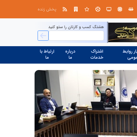
استان تهران به میزبانی منطقه برق لواسان
جمع‌آوری 183 برق غیرمجاز در شانزدهمین مانور سراسری طرح مهتاب در استان تهران
پخش زنده
هشتگ کسب و کارتان را سئو کنید
ر روابط
اشتراک
درباره
ارتباط با
ومی
خدمات
ما
ما