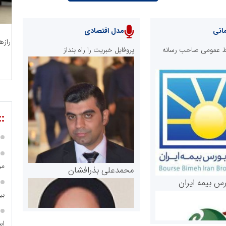
انی
مدل اقتصادی
رازه
ابط عمومی صاحب رسانه
پروفایل خبریت را راه بنداز
::
مر
محمدعلی بذرافشان
رس بیمه ایران
بی
اس