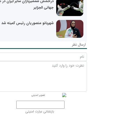
درخشش شمشیربازان سابر ایران در ج
جهانی الجزایر
شهربانو منصوریان رئیس کمیته شد
ارسال نظر
بازنشانی عبارت امنیتی