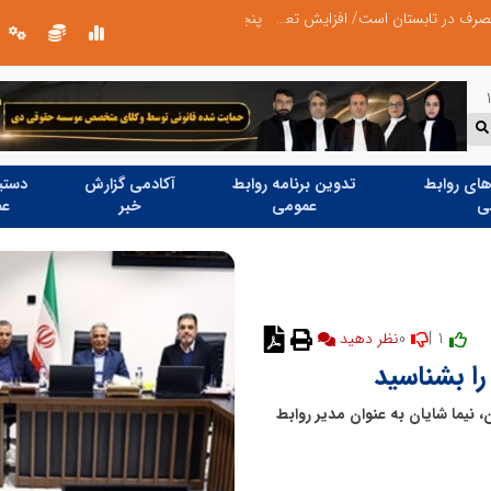
میزبانی منطقه برق چهاردانگه
شانزدهمین مانور سراسری طرح مهتاب در 
ای روابط
تدوین برنامه روابط
آکادمی گزارش
دستیا
ی
عمومی
خبر
عم
0
1 |
نظر دهید
را بشناسید
، نیما شایان به عنوان مدیر روابط