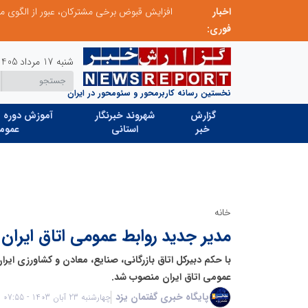
اخبار
عامل افزایش قبوض برخی مشترکان، عبور از الگوی مصرف در تابستان است/ افزایش تعرفه نداشتیم
پنجمین مانور سراسری «صد شب، صد بازدید» به 
فوری:
شنبه 17 مرداد 1405
نخستین رسانه کاربرمحور و سئومحور در ایران
گزارش
شهروند خبرنگار
آموزش دوره ه
خبر
استانی
عموم
خانه
مدیر جدید روابط عمومی اتاق ایران 
با حکم دبیرکل اتاق بازرگانی، صنایع، معادن و کشاورزی ایران
عمومی اتاق ایران منصوب شد.
پایگاه خبری گفتمان یزد
چهارشنبه 23 آبان 1403 - 07:55