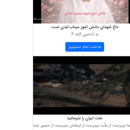
داغ شهدای دانش آموز میناب ابدی است
به كدامین گناه ؟!
ما ملت امام حسینیم
ملت ایران را نترسانید
ما میترسند؛ از ملّت میترسند؛ از ایمانتان میترسند؛ از حضور شما