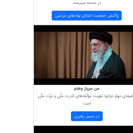
در صحنه میترسند
واكنش جمعیت اعتلای نهادهای مردمی
من سرباز وطنم
یفه‌ی مهمّ دولتها تقویت مؤلّفه‌های قدرت ملّی و عزّت ملّی
است
در مسیر رهبری