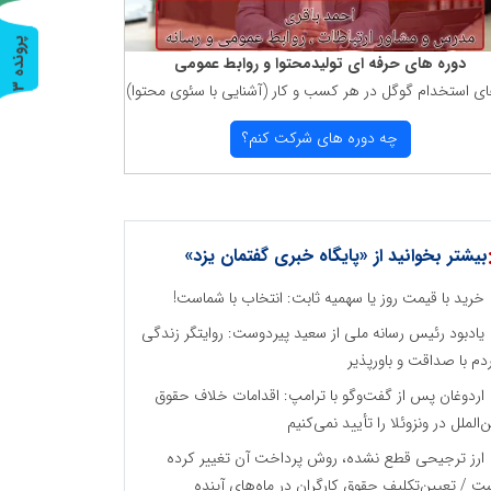
پ
3
دوره های حرفه ای تولیدمحتوا و روابط عمومی
ای استخدام گوگل در هر كسب و كار (آشنایی با سئوی محتوا)
ر
و
ن
د
ه
چه دوره های شركت كنم؟
بیشتر بخوانید از «پایگاه خبری گفتمان یزد»
خرید با قیمت روز یا سهمیه ثابت: انتخاب با شماست!
یادبود رئیس رسانه ملی از سعید پیردوست: روایتگر زندگی
دم با صداقت و باورپذیر
اردوغان پس از گفت‌وگو با ترامپ: اقدامات خلاف حقوق
ن‌الملل در ونزوئلا را تأیید نمی‌کنیم
ارز ترجیحی قطع نشده، روش پرداخت آن تغییر کرده
ت / تعیین‌تکلیف حقوق کارگران در ماه‌های آینده