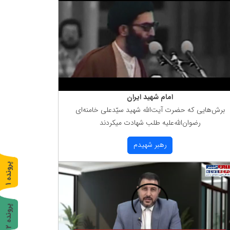
امام شهید ایران
برش‌هایی كه حضرت آیت‌الله شهید سیّدعلی خامنه‌ای
رضوان‌الله‌علیه طلب شهادت میكردند
رهبر شهیدم
پ
1
ر
و
ن
د
ه
پ
2
ر
و
ن
د
ه