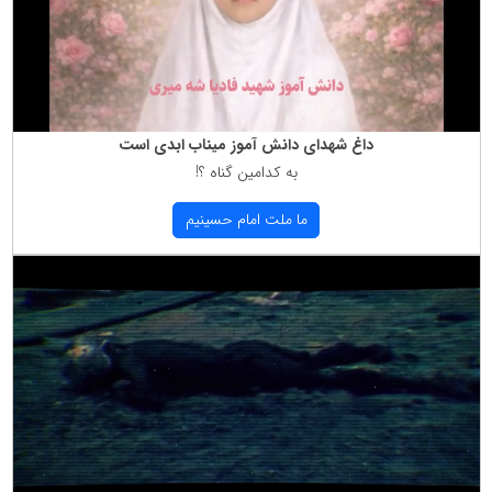
داغ شهدای دانش آموز میناب ابدی است
به كدامین گناه ؟!
ما ملت امام حسینیم