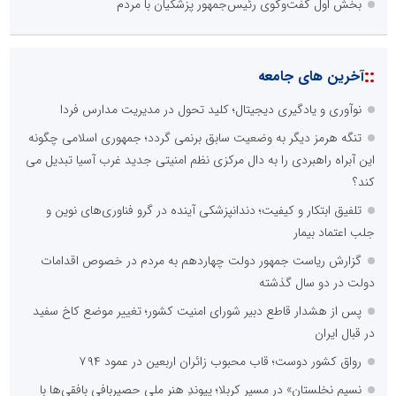
بخش اول گفت‌وگوی رئیس‌جمهور پزشکیان با مردم
::
آخرین های جامعه
نوآوری و یادگیری دیجیتال؛ کلید تحول در مدیریت مدارس فردا
تنگه هرمز دیگر به وضعیت سابق برنمی گردد؛ جمهوری اسلامی چگونه
این آبراه راهبردی را به دال مرکزی نظم امنیتی جدید غرب آسیا تبدیل می
کند؟
تلفیق ابتکار و کیفیت؛ دندانپزشکی آینده در گرو فناوری‌های نوین و
جلب اعتماد بیمار
گزارش ریاست جمهور دولت چهاردهم به مردم در خصوص اقدامات
دولت در دو سال گذشته
پس از هشدار قاطع دبیر شورای امنیت کشور؛ تغییر موضع کاخ سفید
در قبال ایران
رواق کشور دوست؛ قاب محبوب زائران اربعین در عمود ۷۹۴
نسیمِ نخلستان» در مسیرِ کربلا؛ پیوندِ هنرِ ملیِ حصیربافی بافقی‌ها با