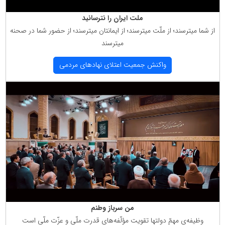
ملت ایران را نترسانید
از شما میترسند؛ از ملّت میترسند؛ از ایمانتان میترسند؛ از حضور شما در صحنه
میترسند
واكنش جمعیت اعتلای نهادهای مردمی
من سرباز وطنم
وظیفه‌ی مهمّ دولتها تقویت مؤلّفه‌های قدرت ملّی و عزّت ملّی است