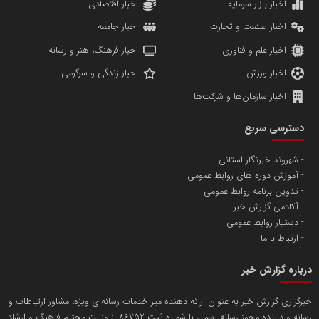
مریم حاج نوروز نظری
اخبار بازار سرمایه
اخبار اقتصادی
اخبار صنعت و تجارت
اخبار جامعه
اخبار علم و فناوری
اخبار فرهنگ، هنر و رسانه
اخبار ورزش
اخبار زندگی و سرگرمی
اخبار سازمان‌ها و شرکت‌ها
آهن و فولاد غدیر ایرانیان
دسترسی سریع
تامین آهن اسفنجی تولیدکنندگان فولاد در کشور
شهروند خبرنگار استانی
آموزش دوره های روابط عمومی
پایگاه اطلاع رسانی اعتلای نهادهای مردمی
تدوین برنامه روابط عمومی
مسعودصادقی
آکادمی گزارش خبر
دستیار روابط عمومی
ارتباط با ما
درباره گزارش خبر
خبرگزاری گزارش خبر به عنوان ارائه دهنده میز خدمات رسانه‌ای ویژه، مشاور ارتباطات و
رسانه و دارنده مجوز رسانه رسمی با شماره ثبت 86752 از وزارت محترم فرهنگ و ارشاد