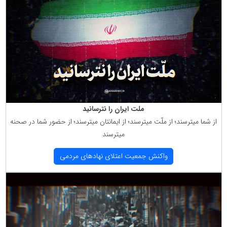
ملت ایران را نترسانید
از شما میترسند؛ از ملّت میترسند؛ از ایمانتان میترسند؛ از حضور شما در صحنه
میترسند
واكنش جمعیت اعتلای نهادهای مردمی