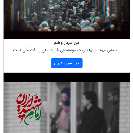
من سرباز وطنم
وظیفه‌ی مهمّ دولتها تقویت مؤلّفه‌های قدرت ملّی و عزّت ملّی است
در مسیر رهبری