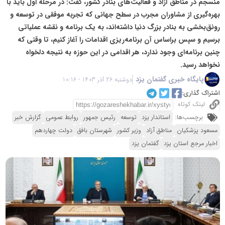
منسجم در مناطق آزاد و فعالیت‌های بنادر کشور، گفت: در مرحله اول باید با
بهره‌گیری از مشاوران مجرب در سطح جهانی که تجربه موفقی در توسعه و
رونق‌بخشی به بنادر بزرگ دنیا داشته‌اند، به یک برنامه و نقشه عملیاتی
برسیم و سپس براساس آن برنامه‌ریزی اقدامات را آغاز کنیم، تا وقتی که
چنین برنامه‌ای وجود ندارد، هر اقدامی در این حوزه به نتیجه دلخواه
نخواهد رسید.
پایگاه خبری گفتمان یزد
دوشنبه 26 آذر 1403 - 10:16
اشتراک گذاری:
لینک کوتاه
برچسب‌ها:
استاندار یزد
توسعه
رئیس جمهور
روابط عمومی
گزارش خبر
مسعود پزشکیان
مناطق آزاد
وزیر کشور
شهرستان بافق
دولت چهاردهم
اخبار مرجع استان یزد
گفتمان یزد