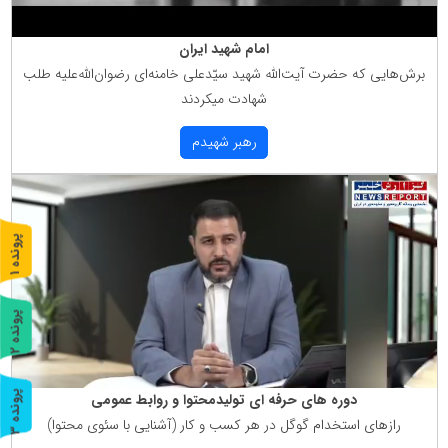
امام شهید ایران
برش‌هایی كه حضرت آیت‌الله شهید سیّدعلی خامنه‌ای رضوان‌الله‌علیه طلب
شهادت میكردند
رهبر شهیدم
پ
1
ر
و
ن
د
ه
پ
2
ر
و
ن
د
ه
پ
3
دوره های حرفه ای تولیدمحتوا و روابط عمومی
رازهای استخدام گوگل در هر كسب و كار (آشنایی با سئوی محتوا)
ر
و
ن
د
ه