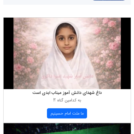
داغ شهدای دانش آموز میناب ابدی است
به كدامین گناه ؟!
ما ملت امام حسینیم