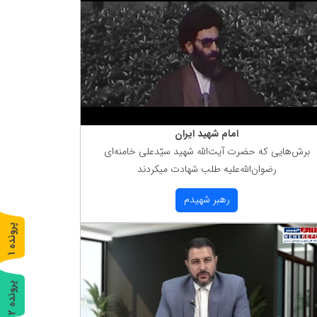
امام شهید ایران
برش‌هایی كه حضرت آیت‌الله شهید سیّدعلی خامنه‌ای
رضوان‌الله‌علیه طلب شهادت میكردند
رهبر شهیدم
پ
1
ر
و
ن
د
ه
پ
2
ر
و
ن
د
ه