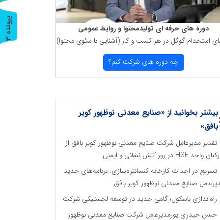
پ
3
دوره های حرفه ای تولیدمحتوا و روابط عمومی
ای استخدام گوگل در هر كسب و كار (آشنایی با سئوی محتوا)
ر
و
ن
د
ه
چه دوره های شركت كنم؟
بیشتر بخوانید از «صنایع معدنی نوظهور کویر
بافق»
تقدیر مدیرعامل شرکت صنایع معدنی نوظهور کویر بافق از
ان واحد HSE در روز آتش نشانی و ایمنی
تسریع در احداث کارخانه کنسانتره‌سازی: برنامه‌های جدید
یرعامل صنایع معدنی نوظهور کویر بافق
راه‌اندازی باسکول؛ گامی جدید در توسعه لجستیکی شرکت
حسن حیدری پورمدیرعامل شرکت صنایع معدنی نوظهور