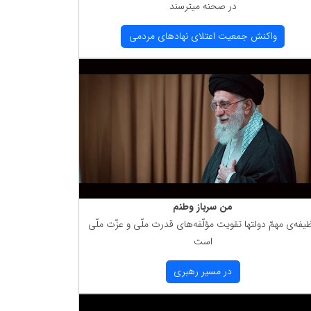
در صحنه میترسند
واكنش جمعیت اعتلای نهادهای مردمی
من سرباز وطنم
یفه‌ی مهمّ دولتها تقویت مؤلّفه‌های قدرت ملّی و عزّت ملّی
است
در مسیر رهبری