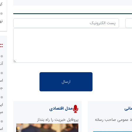
کو
نه
مه
نو
انی
مدل اقتصادی
ابط عمومی صاحب رسانه
پروفایل خبریت را راه بنداز