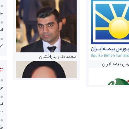
اص
عم
محمدعلی بذرافشان
رس بیمه ایران
::
آن
مریم حاج نوروز نظری