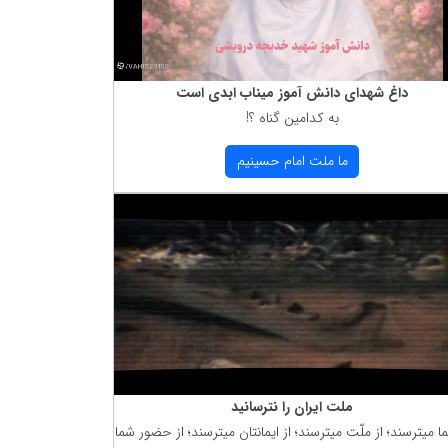
داغ شهدای دانش آموز میناب ابدی است
به كدامین گناه ؟!
ما ملت امام حسینیم
ملت ایران را نترسانید
ما میترسند؛ از ملّت میترسند؛ از ایمانتان میترسند؛ از حضور شما