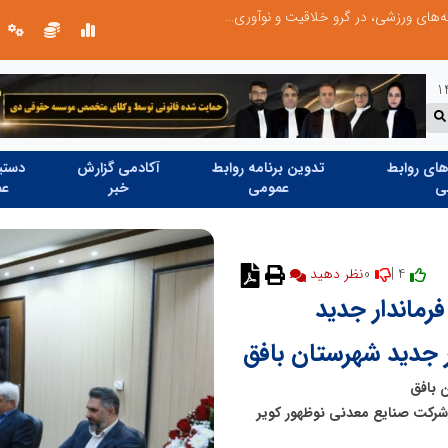
توسعه ورزش‌های رزمی و ترویج هرچه بهتر رشته‌های ورزشی، در گرو خلاقیت و نوآوری است
ای روابط
تدوین برنامه روابط
آکادمی گزارش
دستیا
ی
عمومی
خبر
عم
0
4 |
نظر دهید
فرماندار جدید
ر جدید شهرستان بافق
ن بافق
ل شرکت صنایع معدنی نوظهور کویر