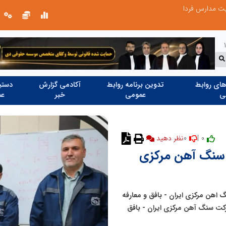
یت مدارس فردا
ای روابط
تدوین برنامه روابط
آکادمی گزارش
دستیا
ی
عمومی
خبر
عم
0
0 |
نظر دهید
 سنگ آهن مرکزی
هن مرکزی ایران - بافق و معارفه
کت سنگ آهن مرکزی ایران - بافق