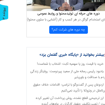
پ
3
دوره های حرفه ای تولیدمحتوا و روابط عمومی
ای استخدام گوگل در هر كسب و كار (آشنایی با سئوی محتوا)
ر
و
ن
د
ه
چه دوره های شركت كنم؟
بیشتر بخوانید از «پایگاه خبری گفتمان یزد»
خرید با قیمت روز یا سهمیه ثابت: انتخاب با شماست!
یادبود رئیس رسانه ملی از سعید پیردوست: روایتگر زندگی
دم با صداقت و باورپذیر
اردوغان پس از گفت‌وگو با ترامپ: اقدامات خلاف حقوق
ن‌الملل در ونزوئلا را تأیید نمی‌کنیم
ارز ترجیحی قطع نشده، روش پرداخت آن تغییر کرده
ت / تعیین‌تکلیف حقوق کارگران در ماه‌های آینده