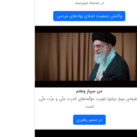
در صحنه میترسند
واكنش جمعیت اعتلای نهادهای مردمی
من سرباز وطنم
یفه‌ی مهمّ دولتها تقویت مؤلّفه‌های قدرت ملّی و عزّت ملّی
است
در مسیر رهبری