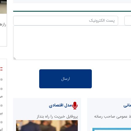
رازه
::
مر
انی
مدل اقتصادی
بی
ابط عمومی صاحب رسانه
پروفایل خبریت را راه بنداز
اس