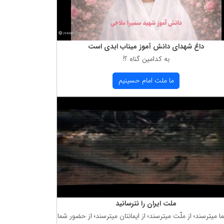
داغ شهدای دانش آموز میناب ابدی است
به كدامین گناه ؟!
ما ملت امام حسینیم
ملت ایران را نترسانید
ما میترسند؛ از ملّت میترسند؛ از ایمانتان میترسند؛ از حضور شما