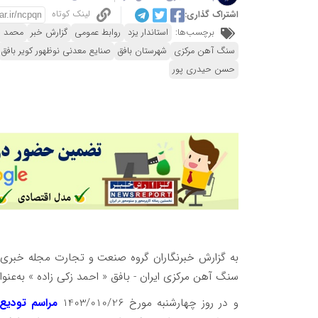
لینک کوتاه
اشتراک گذاری:
برچسب‌ها:
استاندار یزد
روابط عمومی
گزارش خبر
محمد 
سنگ آهن مرکزی
شهرستان بافق
صنایع معدنی نوظهور کویر بافق
حسن حیدری پور
به گزارش خبرنگاران گروه صنعت و تجارت مجله خبری
سنگ آهن مرکزی ایران - بافق « احمد زکی زاده » به‌ع
و در روز چهارشنبه مورخ 1403/010/26
مراسم تودی