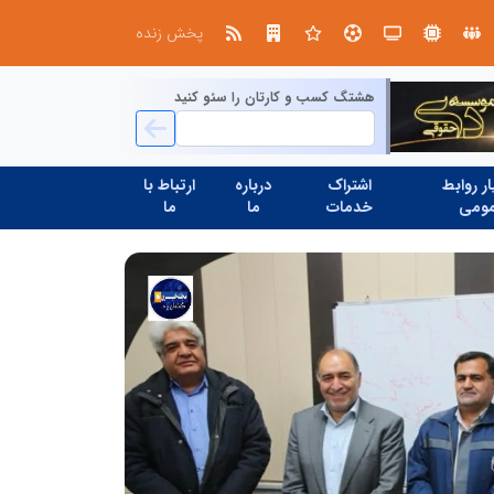
صنعت چوب؛ هنر، خلاقیت و اشتغال در کنار هم، که برای بقا نیازمند پشتیبانی از کالای ایرانی است
پخش زنده
هشتگ کسب و کارتان را سئو کنید
ر روابط
اشتراک
درباره
ارتباط با
ومی
خدمات
ما
ما