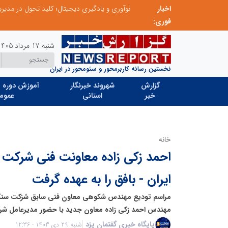
اخبار
نوآوری و خلاقیت در آموزش رانندگی؛ سرمایه‌گذاری هوشمندانه برای کاهش آسیب‌های اجتماعی و ارتقای ایمنی جامعه
نوآوری و یادگیری دیجیتال؛ کلید تحول در مدیر
فوری:
شنبه 17 مرداد 1405
نخستین رسانه کاربرمحور و سئومحور در ایران
گزارش
شهروند خبرنگار
آموزش دوره ه
خبر
استانی
عموم
خانه
احمد زکی زاده معاونت فنی شرکت
ایران - بافق را به عهده گرفت
مراسم تودیع مهندس شکوهی معاون فنی سابق شزکت سنگ ا
مهندس احمد زکی زاده معاون جدید با حضور مدیرعامل شر
پایگاه خبری گفتمان یزد
شنبه 29 دی 1403 - 12:36