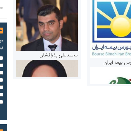
مه
نو
محمدعلی بذرافشان
رس بیمه ایران
مریم حاج نوروز نظری