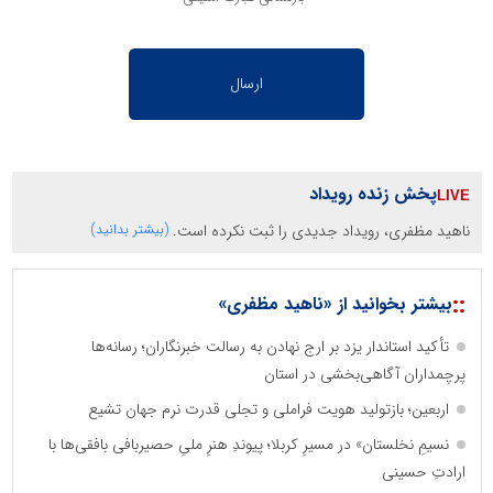
پخش زنده رویداد
ناهید مظفری، رویداد جدیدی را ثبت نکرده است.
(بیشتر بدانید)
::
بیشتر بخوانید از «ناهید مظفری»
تأکید استاندار یزد بر ارج نهادن به رسالت خبرنگاران؛ رسانه‌ها
پرچمداران آگاهی‌بخشی در استان
اربعین؛ بازتولید هویت فراملی و تجلی قدرت نرم جهان تشیع
نسیمِ نخلستان» در مسیرِ کربلا؛ پیوندِ هنرِ ملیِ حصیربافی بافقی‌ها با
ارادتِ حسینی