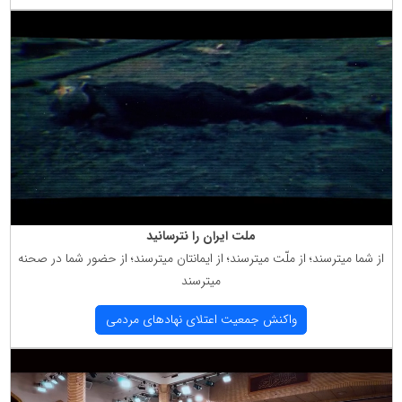
ملت ایران را نترسانید
از شما میترسند؛ از ملّت میترسند؛ از ایمانتان میترسند؛ از حضور شما در صحنه
میترسند
واكنش جمعیت اعتلای نهادهای مردمی