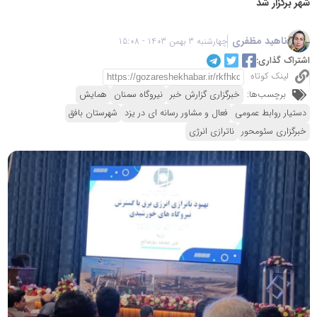
شهر برگزار شد
ناهید مظفری
چهارشنبه 3 بهمن 1403 - 15:08
اشتراک گذاری:
لینک کوتاه
برچسب‌ها:
خبرگزاری گزارش خبر
نیروگاه سمنان
همایش
دستیار روابط عمومی
فعال و مشاور رسانه ای در یزد
شهرستان بافق
خبرگزاری سئومحور
ناترازی انرژی