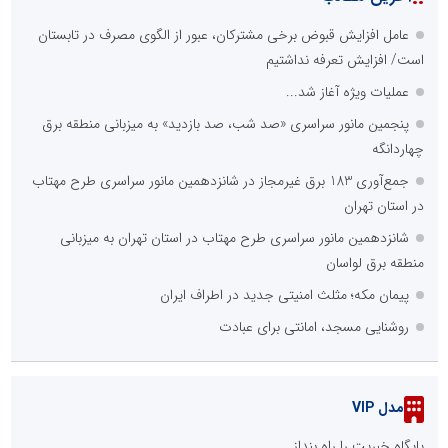
عامل افزایش قبوض برخی مشترکان، عبور از الگوی مصرف در تابستان
است/ افزایش تعرفه نداشتیم
عملیات ویژه آغاز شد...
پنجمین مانور سراسری «صد شب، صد بازدید» به میزبانی منطقه برق
چهاردانگه
جمع‌آوری 183 برق غیرمجاز در شانزدهمین مانور سراسری طرح مهتاب
در استان تهران
شانزدهمین مانور سراسری طرح مهتاب در استان تهران به میزبانی
منطقه برق لواسان
پیمان مکه؛ مثلث امنیتی جدید در اطراف ایران
روشنایی مسجد، امانتی برای عبادت
مدل VIP
پایگاه خبریت را راه بنداز