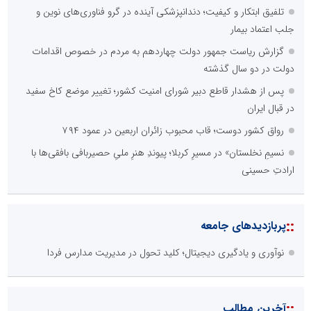
تلفیق ابتکار و کیفیت؛ دندانپزشکی آینده در گرو فناوری‌های نوین و
جلب اعتماد بیمار
گزارش ریاست جمهور دولت چهاردهم به مردم در خصوص اقدامات
دولت در دو سال گذشته
پس از هشدار قاطع دبیر شورای امنیت کشور؛ تغییر موضع کاخ سفید
در قبال ایران
رواق کشور دوست؛ قاب محبوب زائران اربعین در عمود ۷۹۴
نسیمِ نخلستان» در مسیرِ کربلا؛ پیوندِ هنرِ ملیِ حصیربافی بافقی‌ها با
ارادتِ حسینی
::
پربازدیدهای جامعه
نوآوری و یادگیری دیجیتال؛ کلید تحول در مدیریت مدارس فردا
::
آخرین مطالب