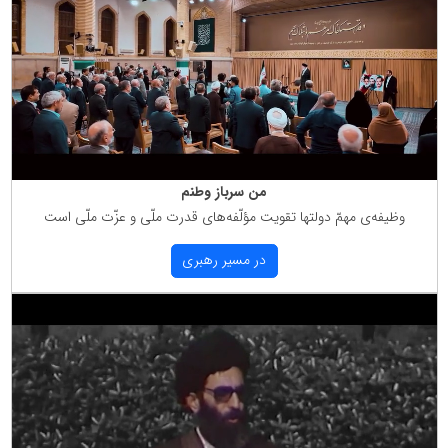
من سرباز وطنم
وظیفه‌ی مهمّ دولتها تقویت مؤلّفه‌های قدرت ملّی و عزّت ملّی است
در مسیر رهبری