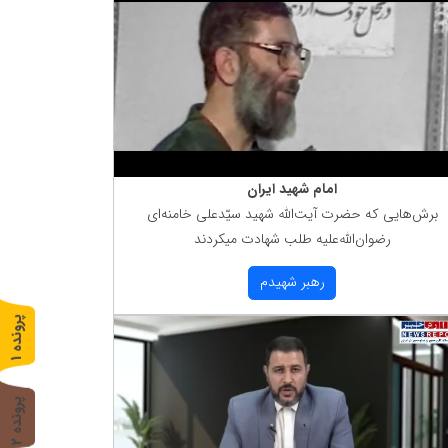
امام شهید ایران
برش‌هایی كه حضرت آیت‌الله شهید سیّدعلی خامنه‌ای
رضوان‌الله‌علیه طلب شهادت میكردند
رهبر شهیدم
پ
1
ر
و
ن
د
ه
پ
2
ر
و
ن
د
ه