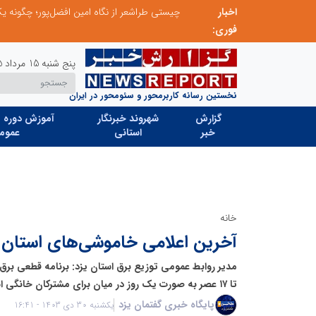
اخبار
صورت‌های مالی سال ۱۴۰۴ کالبر در بوته رأی؛ پخش آنلاین مجمع برای سهامداران در سراسر کشور
فوری:
پنج شنبه 15 مرداد 1405
نخستین رسانه کاربرمحور و سئومحور در ایران
گزارش
شهروند خبرنگار
آموزش دوره ه
خبر
استانی
عموم
خانه
آخرین اعلامی خاموشی‌های استان یزد در 30
تا ۱۷ عصر به صورت یک روز در میان برای مشترکان خانگی استان یزد اعمال می‌شود.
پایگاه خبری گفتمان یزد
یکشنبه 30 دی 1403 - 16:41