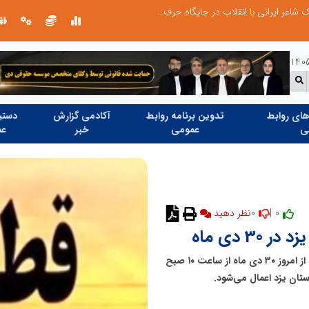
چیستی طراشعر از نگاه امین افضل‌پور؛ چگونه یک شاعر ایرانی با انقلاب در جایگاه حرف، شعر را از متن خطی به میدان ادراک بصری تبدیل کرد؟
ای روابط
تدوین برنامه روابط
آکادمی گزارش
دستیا
ی
عمومی
خبر
عم
0
0 |
نظر دهید
 دی ماه
مدیر روابط عمومی توزیع برق استان یزد: برنامه قطعی برق از امروز ۳۰ دی ماه از ساعت ۱۰ صبح