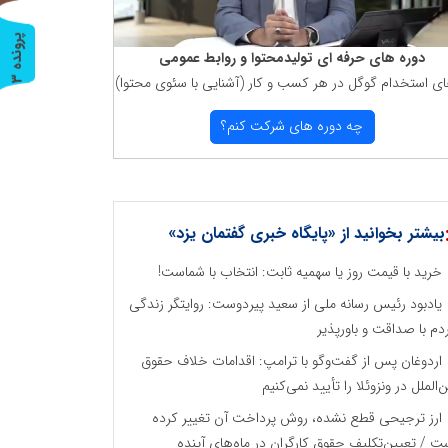
پ
3
دوره های حرفه ای تولیدمحتوا و روابط عمومی
ای استخدام گوگل در هر كسب و كار (آشنایی با سئوی محتوا)
ر
و
ن
د
ه
چه دوره های شركت كنم؟
بیشتر بخوانید از «پایگاه خبری گفتمان یزد»
خرید با قیمت روز یا سهمیه ثابت: انتخاب با شماست!
یادبود رئیس رسانه ملی از سعید پیردوست: روایتگر زندگی
دم با صداقت و باورپذیر
اردوغان پس از گفت‌وگو با ترامپ: اقدامات خلاف حقوق
ن‌الملل در ونزوئلا را تأیید نمی‌کنیم
ارز ترجیحی قطع نشده، روش پرداخت آن تغییر کرده
ت / تعیین‌تکلیف حقوق کارگران در ماه‌های آینده