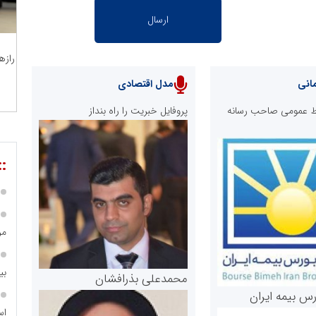
رازه
انی
مدل اقتصادی
ابط عمومی صاحب رسانه
پروفایل خبریت را راه بنداز
::
مر
بی
محمدعلی بذرافشان
رس بیمه ایران
اس