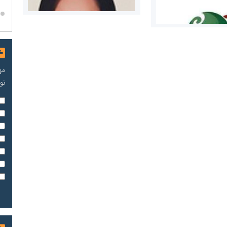
مه
نو
مریم حاج نوروز نظری
 و اوراق بهادار
ثق در بازارسرمایه
مسعودصادقی