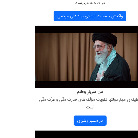
در صحنه میترسند
واكنش جمعیت اعتلای نهادهای مردمی
من سرباز وطنم
یفه‌ی مهمّ دولتها تقویت مؤلّفه‌های قدرت ملّی و عزّت ملّی
است
در مسیر رهبری