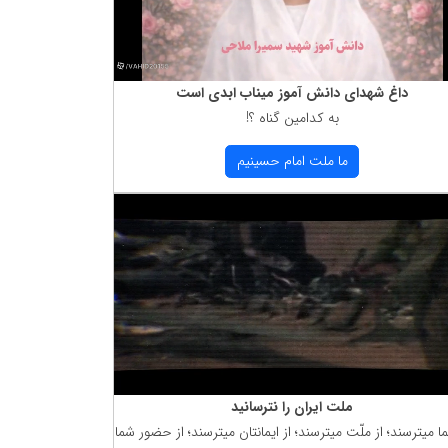
داغ شهدای دانش آموز میناب ابدی است
به كدامین گناه ؟!
ما ملت امام حسینیم
ملت ایران را نترسانید
ما میترسند؛ از ملّت میترسند؛ از ایمانتان میترسند؛ از حضور شما