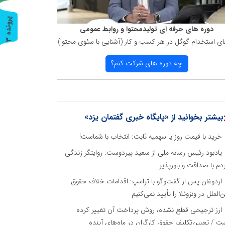
پ
3
دوره های حرفه ای تولیدمحتوا و روابط عمومی
ای استخدام گوگل در هر كسب و كار (آشنایی با سئوی محتوا)
ر
و
ن
د
ه
چه دوره های شركت كنم؟
بیشتر بخوانید از «پایگاه خبری گفتمان یزد»
خرید با قیمت روز یا سهمیه ثابت: انتخاب با شماست!
یادبود رئیس رسانه ملی از سعید پیردوست: روایتگر زندگی
دم با صداقت و باورپذیر
اردوغان پس از گفت‌وگو با ترامپ: اقدامات خلاف حقوق
ن‌الملل در ونزوئلا را تأیید نمی‌کنیم
ارز ترجیحی قطع نشده، روش پرداخت آن تغییر کرده
ت / تعیین‌تکلیف حقوق کارگران در ماه‌های آینده