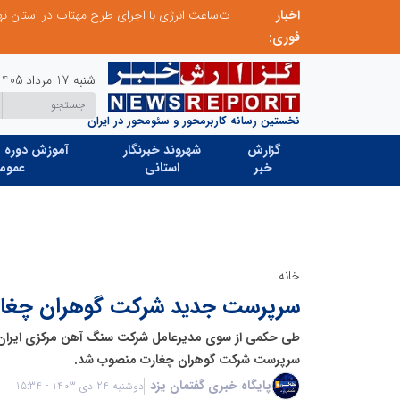
اخبار
احصای ۱۲۵ میلیون کیلووات‌ساعت انرژی با اجرای طرح مهتاب در استان تهران/ ۷ ترانسفورماتور غیرمجاز شناسایی و جمع‌آوری شد
کاهش ۳ درصدی مصرف برق استان تهران نسبت به سال گذشته
فوری:
شنبه 17 مرداد 1405
نخستین رسانه کاربرمحور و سئومحور در ایران
گزارش
شهروند خبرنگار
آموزش دوره ه
خبر
استانی
عموم
خانه
سرپرست جدید شرکت گوهران چغارت
طی حکمی از سوی مدیرعامل شرکت سنگ آهن مرکزی ایران – 
سرپرست شرکت گوهران چغارت منصوب شد.
پایگاه خبری گفتمان یزد
دوشنبه 24 دی 1403 - 15:34