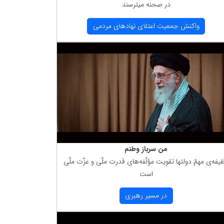
در صحنه میترسند
واكنش جمعیت اعتلای نهادهای مردمی
من سرباز وطنم
یفه‌ی مهمّ دولتها تقویت مؤلّفه‌های قدرت ملّی و عزّت ملّی
است
در مسیر رهبری