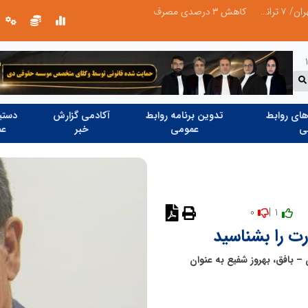
ای روابط
تدوین برنامه روابط
آکادمی گزارش
دستیا
ی
عمومی
خبر
عم
0
1 |
نظر دهید
 را بشناسید
بافق، بهروز شفیع به عنوان