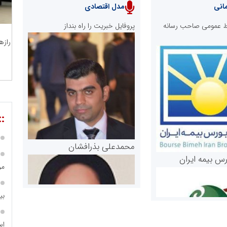
انی
مدل اقتصادی
ابط عمومی صاحب رسانه
پروفایل خبریت را راه بنداز
رازه
::
محمدعلی بذرافشان
رس بیمه ایران
مر
بی
اس