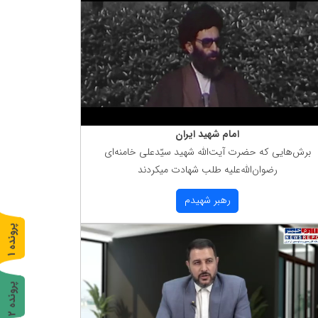
امام شهید ایران
برش‌هایی كه حضرت آیت‌الله شهید سیّدعلی خامنه‌ای
رضوان‌الله‌علیه طلب شهادت میكردند
رهبر شهیدم
پ
1
ر
و
ن
د
ه
پ
2
ر
و
ن
د
ه