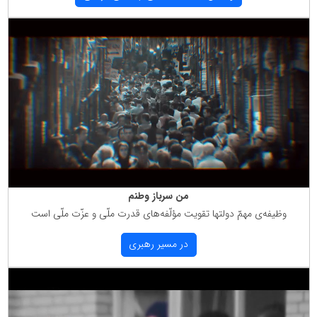
من سرباز وطنم
وظیفه‌ی مهمّ دولتها تقویت مؤلّفه‌های قدرت ملّی و عزّت ملّی است
در مسیر رهبری