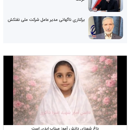
برکناری ناگهانی مدیر عامل شرکت ملی نفتکش
داغ شهدای دانش آموز میناب ابدی است