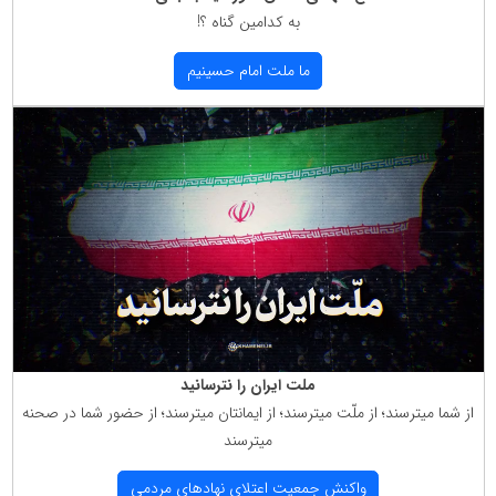
به كدامین گناه ؟!
ما ملت امام حسینیم
ملت ایران را نترسانید
از شما میترسند؛ از ملّت میترسند؛ از ایمانتان میترسند؛ از حضور شما در صحنه
میترسند
واكنش جمعیت اعتلای نهادهای مردمی