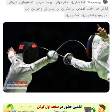
برچسب‌ها:
استاندار یزد
جام جهانی
روابط عمومی
شمشیربازی
قهرمانی
گزارش خبر
نایب قهرمانی
ورزشکاران
وزارت ورزش و جوانان
یزد
اخبار مرجع استان یزد
گفتمان یزد