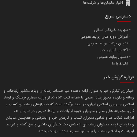
اخبار سازمان‌ها و شرکت‌ها
آهن و فولاد غدیر ایرانیان
دسترسی سریع
تامین آهن اسفنجی تولیدکنندگان فولاد در کشور
شهروند خبرنگار استانی
آموزش دوره های روابط عمومی
پایگاه اطلاع رسانی اعتلای نهادهای مردمی
تدوین برنامه روابط عمومی
مسعودصادقی
آکادمی گزارش خبر
دستیار روابط عمومی
ارتباط با ما
درباره گزارش خبر
خبرگزاری گزارش خبر به عنوان ارائه دهنده میز خدمات رسانه‌ای ویژه، مشاور ارتباطات و
رسانه و دارنده مجوز رسانه رسمی با شماره ثبت 86752 از وزارت محترم فرهنگ و ارشاد
تریبون
اسلامی جمهوری اسلامی ایران، در صدد برآمده است که به نیازهای رسانه ای کسب و
انتشار گسترده محتوا در رسانه گزارش خبر
کار و مجموعه های متبوع متولیان حوزه ارتباطات و روابط عمومی در سازمان ها،
ادارات، شرکت ها و تمامی مدیران کسب و کارهای خرد و اینترنتی و همچنین مدیران
پایگاه اطلاع رسانی دریا و نفت
و متولیان تولید محتوای رسانه ای از جنس یک خبرگزاری داخلی پاسخ گفته و شرایط
محمدعلی کرمعلی
ارتباطات و اطلاع رسانی را برای آنها تسریع کرده و بهبود ببخشد.