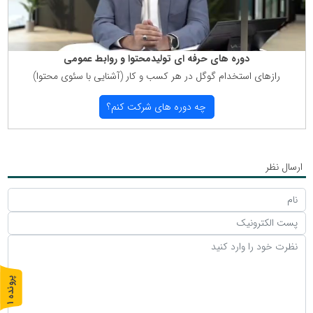
دوره های حرفه ای تولیدمحتوا و روابط عمومی
رازهای استخدام گوگل در هر كسب و كار (آشنایی با سئوی محتوا)
چه دوره های شركت كنم؟
ارسال نظر
پ
1
ر
و
ن
د
ه