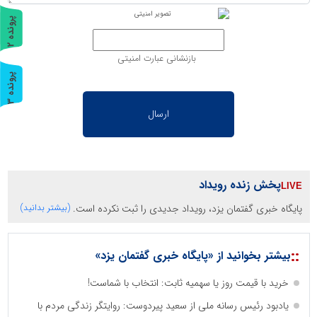
پ
2
ر
و
ن
د
ه
بازنشانی عبارت امنیتی
پ
3
ر
و
ن
د
ه
پخش زنده رویداد
پایگاه خبری گفتمان یزد، رویداد جدیدی را ثبت نکرده است.
(بیشتر بدانید)
::
بیشتر بخوانید از «پایگاه خبری گفتمان یزد»
خرید با قیمت روز یا سهمیه ثابت: انتخاب با شماست!
یادبود رئیس رسانه ملی از سعید پیردوست: روایتگر زندگی مردم با