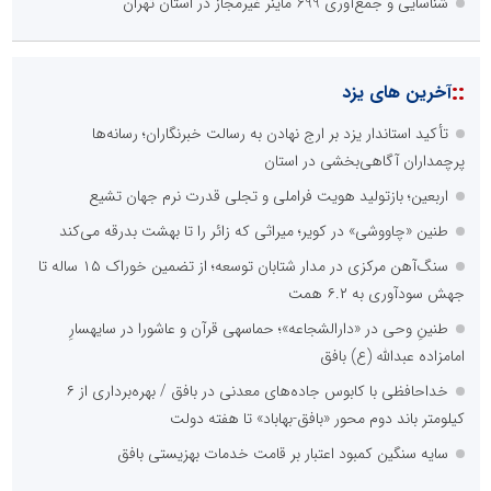
شناسایی و جمع‌آوری 699 ماینر غیرمجاز در استان تهران
::
آخرین های یزد
تأکید استاندار یزد بر ارج نهادن به رسالت خبرنگاران؛ رسانه‌ها
پرچمداران آگاهی‌بخشی در استان
اربعین؛ بازتولید هویت فراملی و تجلی قدرت نرم جهان تشیع
طنین «چاووشی» در کویر؛ میراثی که زائر را تا بهشت بدرقه می‌کند
سنگ‌آهن مرکزی در مدار شتابان توسعه؛ از تضمین خوراک ۱۵ ساله تا
جهش سودآوری به ۶.۲ همت
طنینِ وحی در «دارالشجاعه»؛ حماسهی قرآن و عاشورا در سایهسارِ
امامزاده عبدالله (ع) بافق
خداحافظی با کابوس جاده‌های معدنی در بافق / بهره‌برداری از ۶
کیلومتر باند دوم محور «بافق-بهاباد» تا هفته دولت
سایه سنگین کمبود اعتبار بر قامت خدمات بهزیستی بافق