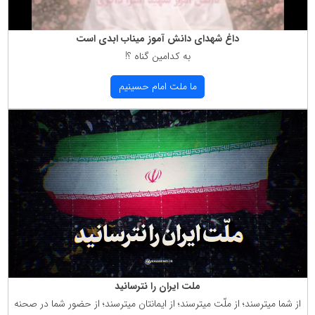
داغ شهدای دانش آموز میناب ابدی است
به كدامین گناه ؟!
ما ملت امام حسینیم
ملت ایران را نترسانید
از شما میترسند؛ از ملّت میترسند؛ از ایمانتان میترسند؛ از حضور شما در صحنه