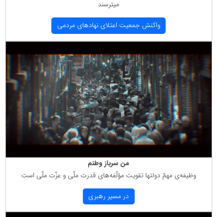
میترسند
واكنش جمعیت اعتلای نهادهای مردمی
من سرباز وطنم
وظیفه‌ی مهمّ دولتها تقویت مؤلّفه‌های قدرت ملّی و عزّت ملّی است
در مسیر رهبری