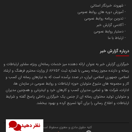
شهروند خبرنگار استانی
آموزش دوره های روابط عمومی
پایگاه اطلاع رسانی اعتلای نهادهای مردمی
تدوین برنامه روابط عمومی
مسعودصادقی
آکادمی گزارش خبر
دستیار روابط عمومی
ارتباط با ما
درباره گزارش خبر
خبرگزاری گزارش خبر به عنوان ارائه دهنده میز خدمات رسانه‌ای ویژه، مشاور ارتباطات و
رسانه و دارنده مجوز رسانه رسمی با شماره ثبت 86752 از وزارت محترم فرهنگ و ارشاد
تریبون
اسلامی جمهوری اسلامی ایران، در صدد برآمده است که به نیازهای رسانه ای کسب و
انتشار گسترده محتوا در رسانه گزارش خبر
کار و مجموعه های متبوع متولیان حوزه ارتباطات و روابط عمومی در سازمان ها،
ادارات، شرکت ها و تمامی مدیران کسب و کارهای خرد و اینترنتی و همچنین مدیران
پایگاه اطلاع رسانی دریا و نفت
و متولیان تولید محتوای رسانه ای از جنس یک خبرگزاری داخلی پاسخ گفته و شرایط
محمدعلی کرمعلی
ارتباطات و اطلاع رسانی را برای آنها تسریع کرده و بهبود ببخشد.
نظر دهید
کلیه حقوق مادی و معنوی محفوظ است.