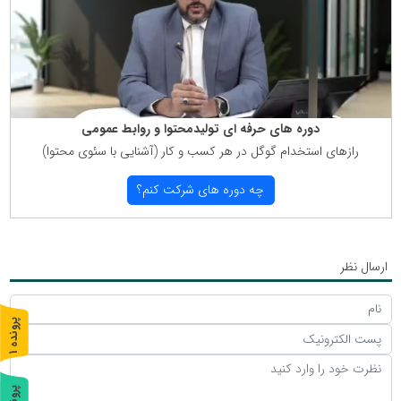
دوره های حرفه ای تولیدمحتوا و روابط عمومی
رازهای استخدام گوگل در هر كسب و كار (آشنایی با سئوی محتوا)
چه دوره های شركت كنم؟
ارسال نظر
پ
1
ر
و
ن
د
ه