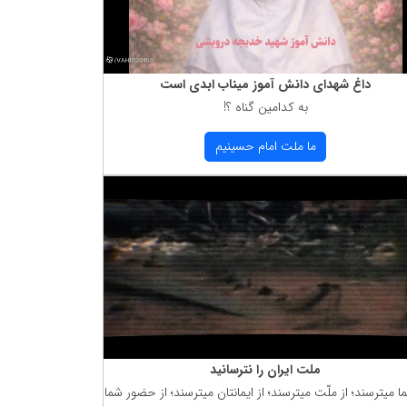
داغ شهدای دانش آموز میناب ابدی است
به كدامین گناه ؟!
ما ملت امام حسینیم
ملت ایران را نترسانید
ما میترسند؛ از ملّت میترسند؛ از ایمانتان میترسند؛ از حضور شما