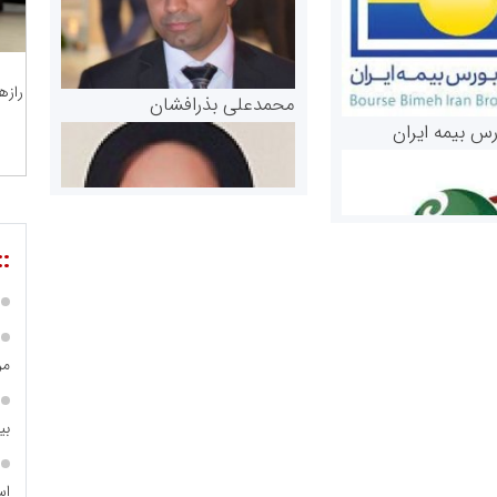
رازه
محمدعلی بذرافشان
رس بیمه ایران
::
مر
مریم حاج نوروز نظری
 و اوراق بهادار
بی
ثق در بازارسرمایه
اس