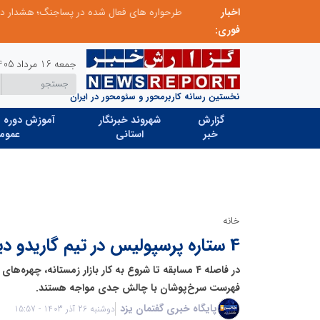
اخبار
ابتکار در ساماندهی فضای مجازی، خلاقیت در حمایت از خدمات صنفی؛ رویکرد نوین اتحادیه کامیون‌داران کرج
فوری:
جمعه 16 مرداد 1405
نخستین رسانه کاربرمحور و سئومحور در ایران
گزارش
شهروند خبرنگار
آموزش دوره ه
خبر
استانی
عموم
خانه
4 ستاره پرسپولیس در تیم گاریدو دیگر جا ندارند!
در فاصله ۴ مسابقه تا شروع به کار بازار زمستانه، چهره
فهرست سرخ‌پوشان با چالش جدی مواجه هستند.
پایگاه خبری گفتمان یزد
دوشنبه 26 آذر 1403 - 15:57