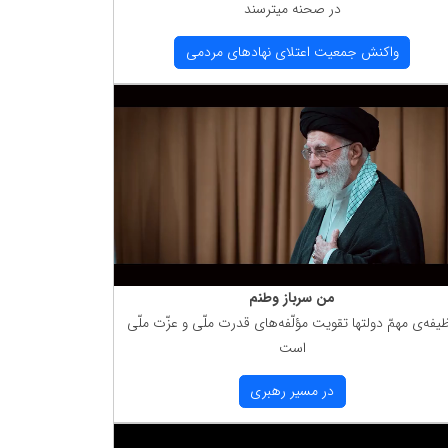
در صحنه میترسند
واكنش جمعیت اعتلای نهادهای مردمی
من سرباز وطنم
یفه‌ی مهمّ دولتها تقویت مؤلّفه‌های قدرت ملّی و عزّت ملّی
است
در مسیر رهبری