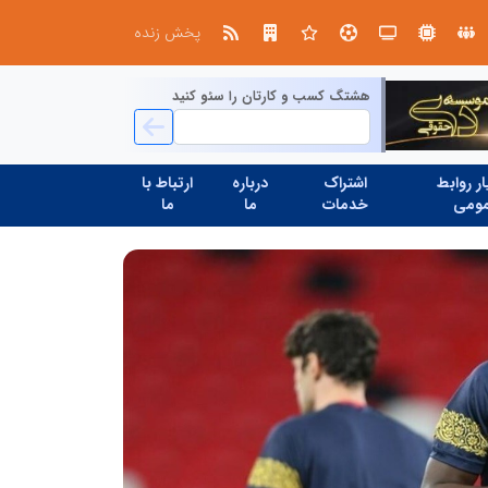
صنعت چوب؛ هنر، خلاقیت و اشتغال در کنار هم، که برای بقا نیازمند پشتیبانی از کالای ایرانی است
پخش زنده
هشتگ کسب و کارتان را سئو کنید
ر روابط
اشتراک
درباره
ارتباط با
ومی
خدمات
ما
ما