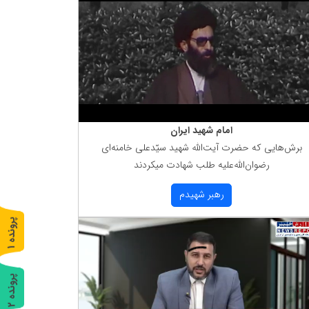
امام شهید ایران
برش‌هایی كه حضرت آیت‌الله شهید سیّدعلی خامنه‌ای
رضوان‌الله‌علیه طلب شهادت میكردند
رهبر شهیدم
پ
1
ر
و
ن
د
ه
پ
2
ر
و
ن
د
ه