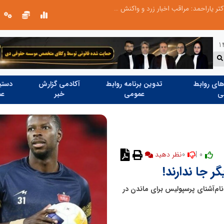
طرحواره های فعال شده در پساجنگ؛ هشدار دکتر یاراحمد: مراقب اخبار زرد و واکنش های هیجانی باشید
ای روابط
تدوین برنامه روابط
آکادمی گزارش
دستیا
ی
عمومی
خبر
عم
0
0 |
‌های نام‌آشنای پرسپولیس برای ماندن در