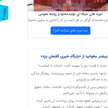
پ
3
دوره های حرفه ای تولیدمحتوا و روابط عمومی
ای استخدام گوگل در هر كسب و كار (آشنایی با سئوی محتوا)
ر
و
ن
د
ه
چه دوره های شركت كنم؟
بیشتر بخوانید از «پایگاه خبری گفتمان یزد»
خرید با قیمت روز یا سهمیه ثابت: انتخاب با شماست!
یادبود رئیس رسانه ملی از سعید پیردوست: روایتگر زندگی
دم با صداقت و باورپذیر
اردوغان پس از گفت‌وگو با ترامپ: اقدامات خلاف حقوق
ن‌الملل در ونزوئلا را تأیید نمی‌کنیم
ارز ترجیحی قطع نشده، روش پرداخت آن تغییر کرده
ت / تعیین‌تکلیف حقوق کارگران در ماه‌های آینده