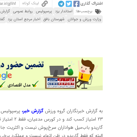
لینک کوتاه
اشتراک گذاری:
برچسب‌ها:
استاندار یزد
پرسپولیس
روابط عمومی
گزارش 
وزارت ورزش و جوانان
شهرستان بافق
اخبار مرجع استان یزد
گفت
به گزارش خبرنگاران گروه ورزش
گزارش خبر،
۲۳ امتیاز کس
گاریدو باب‌میل هواداران سرخ‌پوش نیست و اکثریت جا
البته که فقط گاریدو در ظنِ اتهام نیست و عملکرد برخی ب