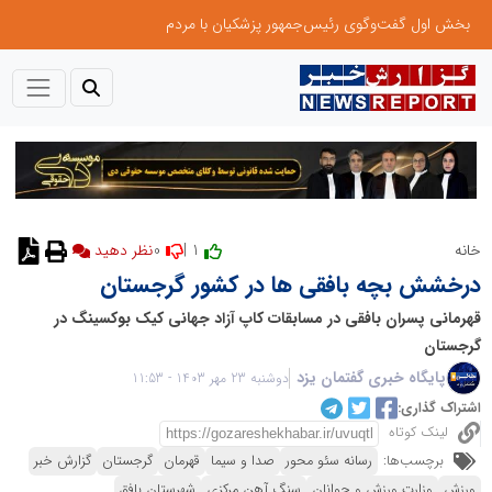
بخش اول گفت‌وگوی رئیس‌جمهور پزشکیان با مردم
0
1 |
خانه
درخشش بچه بافقی ها در کشور گرجستان
قهرمانی پسران بافقی در مسابقات کاپ آزاد جهانی کیک بوکسینگ در
گرجستان
پایگاه خبری گفتمان یزد
دوشنبه 23 مهر 1403 - 11:53
اشتراک گذاری:
لینک کوتاه
برچسب‌ها:
رسانه سئو محور
صدا و سیما
قهرمان
گرجستان
گزارش خبر
ورزش
وزارت ورزش و جوانان
سنگ آهن مرکزی
شهرستان بافق