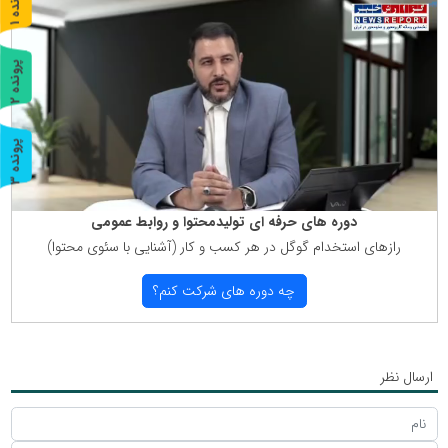
پ
1
ر
و
ن
د
ه
پ
2
ر
و
ن
د
ه
پ
3
ر
و
ن
د
ه
دوره های حرفه ای تولیدمحتوا و روابط عمومی
رازهای استخدام گوگل در هر كسب و كار (آشنایی با سئوی محتوا)
چه دوره های شركت كنم؟
ارسال نظر