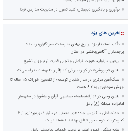
نوآوری و یادگیری دیجیتال؛ کلید تحول در مدیریت مدارس فردا
::
آخرین های یزد
تأکید استاندار یزد بر ارج نهادن به رسالت خبرنگاران؛ رسانه‌ها
پرچمداران آگاهی‌بخشی در استان
اربعین؛ بازتولید هویت فراملی و تجلی قدرت نرم جهان تشیع
طنین «چاووشی» در کویر؛ میراثی که زائر را تا بهشت بدرقه می‌کند
سنگ‌آهن مرکزی در مدار شتابان توسعه؛ از تضمین خوراک ۱۵ ساله تا
جهش سودآوری به ۶.۲ همت
طنینِ وحی در «دارالشجاعه»؛ حماسهی قرآن و عاشورا در سایهسارِ
امامزاده عبدالله (ع) بافق
خداحافظی با کابوس جاده‌های معدنی در بافق / بهره‌برداری از ۶
کیلومتر باند دوم محور «بافق-بهاباد» تا هفته دولت
سایه سنگین کمبود اعتبار بر قامت خدمات بهزیستی بافق