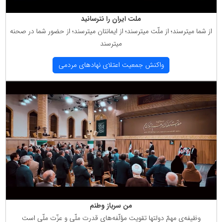
ملت ایران را نترسانید
از شما میترسند؛ از ملّت میترسند؛ از ایمانتان میترسند؛ از حضور شما در صحنه
میترسند
واكنش جمعیت اعتلای نهادهای مردمی
من سرباز وطنم
وظیفه‌ی مهمّ دولتها تقویت مؤلّفه‌های قدرت ملّی و عزّت ملّی است