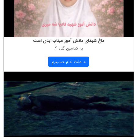
داغ شهدای دانش آموز میناب ابدی است
به كدامین گناه ؟!
ما ملت امام حسینیم