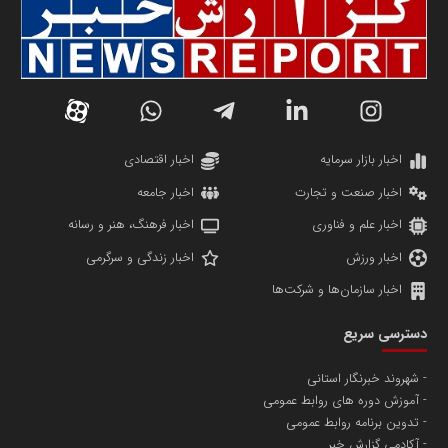
سازمان صنعت،معدن و تجارت
دانشگاه سئوی ایران
مریم حاج نوروز نظری
اخبار بازار سرمایه
اخبار اقتصادی
اخبار صنعت و تجارت
اخبار جامعه
اخبار علم و فناوری
اخبار فرهنگ، هنر و رسانه
اخبار ورزش
اخبار زندگی و سرگرمی
اخبار سازمان‌ها و شرکت‌ها
آهن و فولاد غدیر ایرانیان
دسترسی سریع
تامین آهن اسفنجی تولیدکنندگان فولاد در کشور
شهروند خبرنگار استانی
آموزش دوره های روابط عمومی
پایگاه اطلاع رسانی اعتلای نهادهای مردمی
تدوین برنامه روابط عمومی
مسعودصادقی
آکادمی گزارش خبر