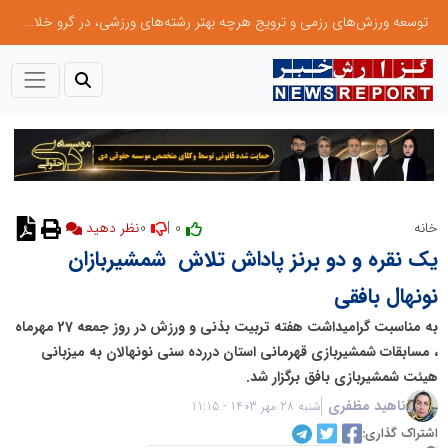
توسعه ورزش‌های رزمی و ترویج هرچه بهتر رشته‌های ورزشی، در گرو خلاقیت و نوآوری است
0
0 |
خانه
نظر دهید
یک‌ نقره و دو برنز پاداش تلاش شمشیربازان
نونهال بافقی
به مناسبت گرامیداشت هفته تربیت بذنی و ورزش در روز جمعه 27 مهرماه
، مسابقات شمشیربازی قهرمانی استان دررده سنی نونهالان به میزبانی
هیئت شمشیربازی بافق برگزار شد.
ناهید مظفری
شنبه 28 مهر 1403 - 11:15
اشتراک گذاری: