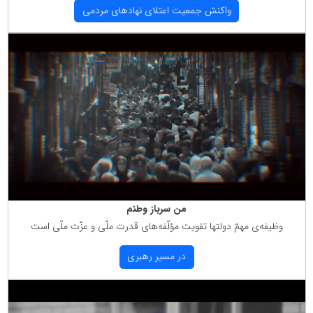
واكنش جمعیت اعتلای نهادهای مردمی
من سرباز وطنم
وظیفه‌ی مهمّ دولتها تقویت مؤلّفه‌های قدرت ملّی و عزّت ملّی است
در مسیر رهبری