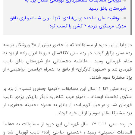
میزبانی مسابقات شمشیربازی قهرمانی استان یزد به
شهرستان بافق رسید
موفقیت ملی ساجده بویی‌آبادی؛ تنها مربی شمشیربازی بافق
مدرک مربیگری درجه ۲ کشور را کسب کرد
در پایان این دوره از مسابقات که با حضور بیش از ۴۰ ورزشکار در سه
رده سنی برگزار گردید در رده سنی ۷تا۹سال « رزیتا ایران زاد» از یزد به
مقام قهرمانی رسید ، «فاطمه دهستانی »از شهرستان بافق نایب
قهرمان شد و «مطهره کارگران» از بافق به همراه «یاسمن ابراهیمی» از
یزد مشترکا سوم شدند.
در رده سنی ۹تا ۱۱سال این مسابقات «کیمیا جعفری نسب» از یزد بر
سکوی نخست ایستاد ، «مینو عرب شاهی» دیگر بازیکن یزدی نایب
قهرمان شد و «راحیل کریم‌زاده» از بافق به همراه «حدیثه جعفری» از
یزد مشترکا مقام سوم را از آن خود کردند.
در رده سنی ۱۱تا ۱۳ سال قهرمانی این دوره از مسابقات به «هلما
السادات حسینی» رسید ، «هستی حاجی زاده» نایب قهرمان شد و