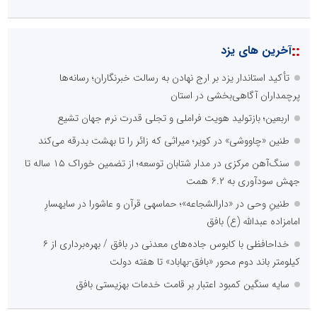
::
آخرین های یزد
تأکید استاندار یزد بر ارج نهادن به رسالت خبرنگاران؛ رسانه‌ها
پرچمداران آگاهی‌بخشی در استان
اربعین؛ بازتولید هویت فراملی و تجلی قدرت نرم جهان تشیع
طنین «چاووشی» در کویر؛ میراثی که زائر را تا بهشت بدرقه می‌کند
سنگ‌آهن مرکزی در مدار شتابان توسعه؛ از تضمین خوراک ۱۵ ساله تا
جهش سودآوری به ۶.۲ همت
طنینِ وحی در «دارالشجاعه»؛ حماسهی قرآن و عاشورا در سایهسارِ
امامزاده عبدالله (ع) بافق
خداحافظی با کابوس جاده‌های معدنی در بافق / بهره‌برداری از ۶
کیلومتر باند دوم محور «بافق-بهاباد» تا هفته دولت
سایه سنگین کمبود اعتبار بر قامت خدمات بهزیستی بافق