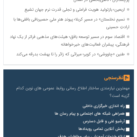
اربعین؛ بازتولید هویت فراملی و تجلی قدرت نرم جهان تشیع
نسیمِ نخلستان» در مسیرِ کربلا؛ پیوندِ هنرِ ملیِ حصیربافی بافقی‌ها با
ارادتِ حسینی
اقتصاد سوم در مسیر توسعه بافق؛ هیئت‌های مذهبی فراتر از یک نهاد
فرهنگی، پیشران فعالیت‌های خیرخواهانه
طنین «چاووشی» در کویر؛ میراثی که زائر را تا بهشت بدرقه می‌کند
نظرسنجی
مهمترین نیازمندی ساختار اطلاع رسانی روابط عمومی های نوین کدام
گزینه است؟
راه اندازی خبرگزاری داخلی
همراهی شبکه های اجتماعی و پیام رسان ها
آرشیو غنی و قابل دسترس
پخش آنلاین تمامی رویدادها
ارائه خدمات آموزشی برای مخاطیان هدف