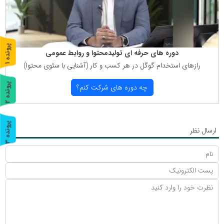
پ
1
دوره های حرفه ای تولیدمحتوا و روابط عمومی
رازهای استخدام گوگل در هر كسب و كار (آشنایی با سئوی محتوا)
ر
و
ن
د
ه
پ
2
چه دوره های شركت كنم؟
ر
و
ن
د
ه
پ
3
ارسال نظر
ر
و
ن
د
ه