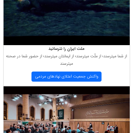
ملت ایران را نترسانید
از شما میترسند؛ از ملّت میترسند؛ از ایمانتان میترسند؛ از حضور شما در صحنه
میترسند
واكنش جمعیت اعتلای نهادهای مردمی