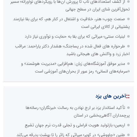
از کشف استعدادهای ناب تا پرورش آن‌ها با رویکردهای نوآورانه؛ مسیر
تحول‌آفرین شنای ایران در سطح جهانی
صنعت چوب؛ هنر، خلاقیت و اشتغال در کنار هم، که برای بقا نیازمند
پشتیبانی از کالای ایرانی است
لبنیات سنتی؛ میراثی که برای بقا به حمایت و نوآوری نیاز دارد
طرحواره های فعال شده در پساجنگ؛ هشدار دکتر یاراحمد: مراقب
اخبار زرد و واکنش های هیجانی باشید
مدیر موفق آموزشگاه‌های زبان: هم‌افزایی «مدیریت هوشمند» و
«سرمایه‌های انسانی» رمز عبور از بحران‌های آموزشی است
::
آخرین های یزد
تأکید استاندار یزد بر ارج نهادن به رسالت خبرنگاران؛ رسانه‌ها
پرچمداران آگاهی‌بخشی در استان
اربعین؛ بازتولید هویت فراملی و تجلی قدرت نرم جهان تشیع
طنین «چاووشی» در کویر؛ میراثی که زائر را تا بهشت بدرقه می‌کند