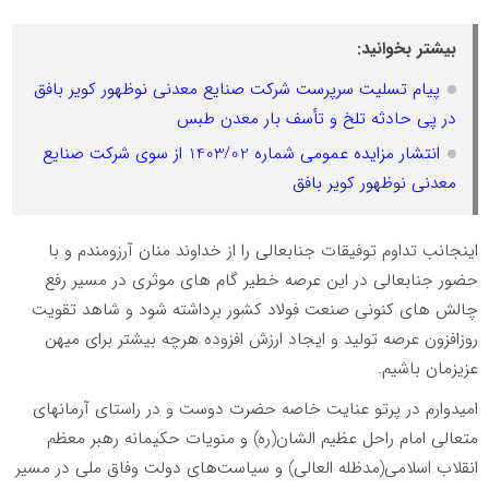
بیشتر بخوانید:
پیام تسلیت سرپرست شرکت صنایع معدنی نوظهور کویر بافق
در پی حادثه تلخ و تأسف بار معدن طبس
انتشار مزایده عمومی شماره 1403/02 از سوی شرکت صنایع
معدنی نوظهور کویر بافق
اینجانب تداوم توفیقات جنابعالی را از خداوند منان آرزومندم و با
حضور جنابعالی در این عرصه خطیر گام های موثری در مسیر رفع
چالش های کنونی صنعت فولاد کشور برداشته شود و شاهد تقویت
روزافزون عرصه تولید و ایجاد ارزش افزوده هرچه بیشتر برای میهن
عزیزمان باشیم.
امیدوارم در پرتو عنایت خاصه حضرت دوست و در راستای آرمانهای
متعالی امام راحل عظیم الشان(ره) و منویات حکیمانه رهبر معظم
انقلاب اسلامی(مدظله العالی) و سیاست‌های دولت وفاق ملی در مسیر