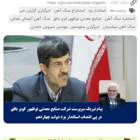
لینک کوتاه
برچسب‌ها:
استاندار یزد
استخراج سنگ آهن
خبرگزاری گزارش خبر
کنسانتره سنگ آهن
صنایع معدنی نوظهور کویر بافق
سنگ آهن آنومالی شمالی
سنگ آهن میشدوان
خبرگزاری سئومحور
مهندس سیروس حامدی