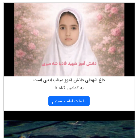
داغ شهدای دانش آموز میناب ابدی است
به كدامین گناه ؟!
ما ملت امام حسینیم