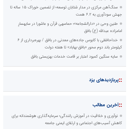
سنگ‌آهن مرکزی در مدار شتابان توسعه؛ از تضمین خوراک ۱۵ ساله تا
جهش سودآوری به ۶.۲ همت
طنینِ وحی در «دارالشجاعه»؛ حماسهی قرآن و عاشورا در سایهسارِ
امامزاده عبدالله (ع) بافق
خداحافظی با کابوس جاده‌های معدنی در بافق / بهره‌برداری از ۶
کیلومتر باند دوم محور «بافق-بهاباد» تا هفته دولت
سایه سنگین کمبود اعتبار بر قامت خدمات بهزیستی بافق
::
پربازدیدهای یزد
::
آخرین مطالب
نوآوری و خلاقیت در آموزش رانندگی؛ سرمایه‌گذاری هوشمندانه برای
کاهش آسیب‌های اجتماعی و ارتقای ایمنی جامعه