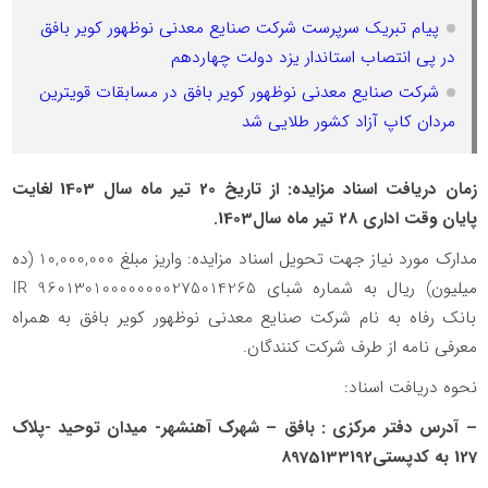
پیام تبریک سرپرست شرکت صنایع معدنی نوظهور کویر بافق
در پی انتصاب استاندار یزد دولت چهاردهم
شرکت صنایع معدنی نوظهور کویر بافق در مسابقات قویترین
مردان کاپ آزاد کشور طلایی شد
زمان دریافت اسناد مزایده: از تاریخ 20 تیر ماه سال 1403 لغایت
پایان وقت اداری 28 تیر ماه سال1403.
مدارک مورد نیاز جهت تحویل اسناد مزایده: واریز مبلغ 10,000,000 (ده
میلیون) ریال به شماره شبای 960130100000000275014265 IR
بانک رفاه به نام شرکت صنایع معدنی نوظهور کویر بافق به همراه
معرفی­ نامه از طرف شرکت کنندگان.
نحوه دریافت اسناد:
– آدرس دفتر مرکزی : بافق – شهرک آهنشهر- میدان توحید -پلاک
127 به کدپستی8975133192