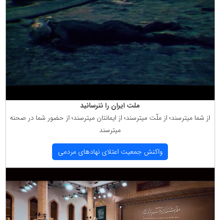
ملت ایران را نترسانید
از شما میترسند؛ از ملّت میترسند؛ از ایمانتان میترسند؛ از حضور شما در صحنه
میترسند
واكنش جمعیت اعتلای نهادهای مردمی