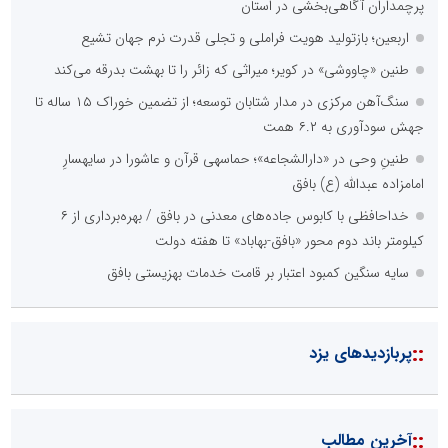
پرچمداران آگاهی‌بخشی در استان
اربعین؛ بازتولید هویت فراملی و تجلی قدرت نرم جهان تشیع
طنین «چاووشی» در کویر؛ میراثی که زائر را تا بهشت بدرقه می‌کند
سنگ‌آهن مرکزی در مدار شتابان توسعه؛ از تضمین خوراک ۱۵ ساله تا
جهش سودآوری به ۶.۲ همت
طنینِ وحی در «دارالشجاعه»؛ حماسهی قرآن و عاشورا در سایهسارِ
امامزاده عبدالله (ع) بافق
خداحافظی با کابوس جاده‌های معدنی در بافق / بهره‌برداری از ۶
کیلومتر باند دوم محور «بافق-بهاباد» تا هفته دولت
سایه سنگین کمبود اعتبار بر قامت خدمات بهزیستی بافق
::
پربازدیدهای یزد
::
آخرین مطالب