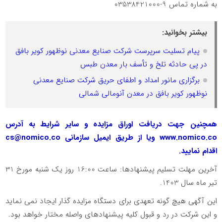
به شماره تماس 9-03538421000
بیشتر بخوانید:
پیام تسلیت سرپرست شرکت صنایع معدنی نوظهور کویر بافق
در پی حادثه تلخ و تأسف بار معدن طبس
برگزاری مانور امداد و اطفای حریق شرکت صنایع معدنی
نوظهور کویر بافق در معدن آنومالی شمالی
همچنین جهت دریافت اوراق مزایده و سایر شرایط به آدرس
www.nomico.co ویا از طریق ایمیل سازمانی cs@nomico.co
اقدام نمایید.
آخرین مهلت تسلیم پیشنهادها: ساعت 16:00 روز یک شنبه مورخ 31
تیر ماه سال 1403.
این آگهی هیچ گونه تعهدی برای دستگاه مزایده گذار ایجاد نمی ­نماید
و این شرکت در رد و قبول کلیه پیشنهادهای واصله مختار خواهد بود.